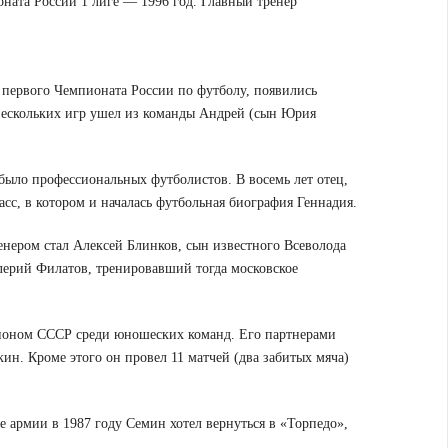
ната России 1 лиге — 1996 год. Главный тренер
е первого Чемпионата России по футболу, появились
нескольких игр ушел из команды Андрей (сын Юрия
было профессиональных футболистов. В восемь лет отец,
асс, в котором и началась футбольная биография Геннадия.
нером стал Алексей Блинков, сын известного Всеволода
лерий Филатов, тренировавший тогда московское
ионом СССР среди юношеских команд. Его партнерами
н. Кроме этого он провел 11 матчей (два забитых мяча)
 армии в 1987 году Семин хотел вернуться в «Торпедо»,