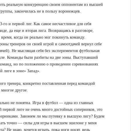
авить реальную конкуренцию своим оппонентам из высшей
группы, закончилась не в пользу воронежцев.
3-го и первой лиг. Как самое несчастливое для себя
де, да еще и вторая лига. Возвращаясь в разговоре,
время, когда он реально мог покинуть команду.
роны тренеров он своей игрой и самоотдачей вернул себе
мячей). Не мыслящая себя без экспериментов футбольная
муле. Команды были разбиты на две зоны. Выступавший
 команд, но по положению о проведении соревнованиях
й лиге в зоне» Запад».
ого тренера, конкретно поставленная перед командой
 многое другое.
ально не понятна. Игра в футбол — одна из главных
В первой лиге не очень много достойных соперников, это
соперниками. Завоюем ли мы путевку в высшую лигу? Будем
азать точно — силы для игры в высшем эшелоне у меня
та? Не знаю, хочется играть, пока ноги носят, ведь