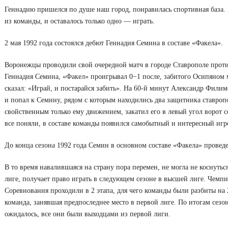
Геннадию пришелся по душе наш город, понравилась спортивная база. 
из команды, и оставалось только одно — играть.
2 мая 1992 года состоялся дебют Геннадия Семина в составе «Факела».
Воронежцы проводили свой очередной матч в городе Ставрополе проти
Геннадия Семина, «Факел» проигрывал 0−1 после, забитого Осипяном м
сказал: «Играй, и постарайся забить». На 60-й минут Александр Филим
и попал к Семину, рядом с которым находились два защитника ставроп
свойственным только ему движением, закатил его в левый угол ворот с
все поняли, в составе команды появился самобытный и интересный игр
До конца сезона 1992 года Семин в основном составе «Факела» проведет
В то время навалившаяся на страну пора перемен, не могла не коснутьс
лиге, получает право играть в следующем сезоне в высшей лиге. Чемп
Соревнования проходили в 2 этапа, для чего команды были разбиты на
команда, занявшая предпоследнее место в первой лиге. По итогам сез
ожидалось, все они были выходцами из первой лиги.