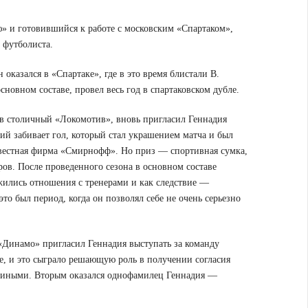
» и готовившийся к работе с московским «Спартаком»,
о футболиста.
оказался в «Спартаке», где в это время блистали В.
новном составе, провел весь год в спартаковском дубле.
в столичный «Локомотив», вновь пригласил Геннадия
дий забивает гол, который стал украшением матча и был
звестная фирма «Смирнофф». Но приз — спортивная сумка,
ров. После проведенного сезона в основном составе
жились отношения с тренерами и как следствие —
это был период, когда он позволял себе не очень серьезно
«Динамо» пригласил Геннадия выступать за команду
е, и это сыграло решающую роль в получении согласия
емиными. Вторым оказался однофамилец Геннадия —