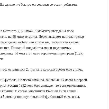
На удивление быстро он сошелся со всеми ребятами
в местного «Динамо». К моменту выхода на поле
яча, на 58 минуте матча. Перед выходом на поле тренер
онов далеко выбил мяч в поле он, отскочил от газона
ольцев. Геннадий подработал мяч и неуловимым,
оперника. И хотя этот матч воронежцы проиграли (1:2),
ок.
 все оставшиеся 23 матча, в которых забьет еще 2 мяча.
я и футбола. Не часто команда, занявшая 13 место в первой
ионат России 1992 года был уникален во всех отношениях.
 2 группы. В состав участников Высшей лиги вошла
она 5 команд покинули высший футбольный свет, и как