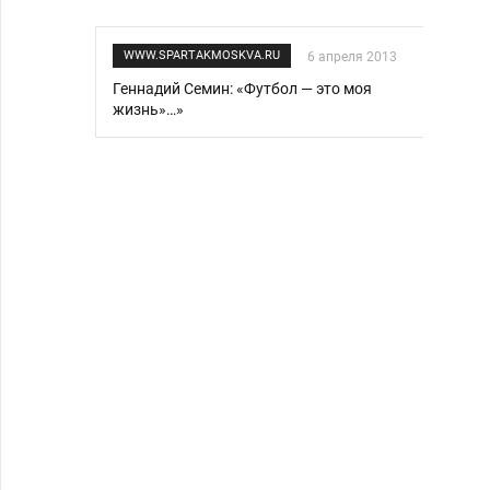
WWW.SPARTAKMOSKVA.RU
6 апреля 2013
Геннадий Семин: «Футбол — это моя
жизнь»…»