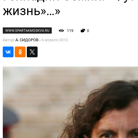
жизнь»…»
119
0
WWW.SPARTAKMOSKVA.RU
Автор
: А. СИДОРОВ -
6 апреля 2013