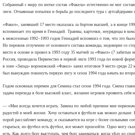
Собранный с миру по нитке состав «Факела» естественно не мог сост
лиги. Отчаянные попытки и борьба до последнего тура с аутсайдерами 
«Факел», занявший 17 место оказалась за бортом высшей, а в конце 199
вспоминает это время и Геннадий. Травмы, карточки, неурядицы в коман
к межсезонью 1992−1993 годов Геннадий вспомнил о том, что это было 
Но пережив отлучение от основного состава команды, недоверие со сто
место в основе и провел в 1993 году 35 матчей за «Факел» (7 забитых 
Россия, проводила Первенство в первой лиги 1993 года по новой фор
в зоне «Запад» воронежский «Факел» занял итоговое 9 место среди 22
был вынужден покинуть первую лигу и сезон 1994 года начать во второ
Годом основных перемен для Семина стал сезон 1994 года. Смена главн
задача перехода в боле высокий класс, желание игроков проявить себя и
— «Мне всегда хочется играть. Замена по любой причине мне первонач
радостей в моей жизни. Хочу оставаться в футболе как можно дольше. 
порой расслабляет команду, и сказывается на игре с более сильными 
стараться, но футбол есть футбол, все может произойти. Одно могу ск
есть. Как долго буду выступать, чем буду заниматься, когда уйду из спор