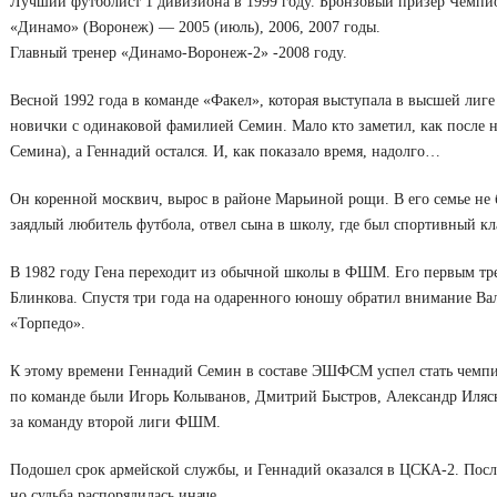
Лучший футболист 1 дивизиона в 1999 году. Бронзовый призер Чемпио
«Динамо» (Воронеж) — 2005 (июль), 2006, 2007 годы.
Главный тренер «Динамо-Воронеж-2» -2008 году.
Весной 1992 года в команде «Факел», которая выступала в высшей лиг
новички с одинаковой фамилией Семин. Мало кто заметил, как после 
Семина), а Геннадий остался. И, как показало время, надолго…
Он коренной москвич, вырос в районе Марьиной рощи. В его семье не 
заядлый любитель футбола, отвел сына в школу, где был спортивный кл
В 1982 году Гена переходит из обычной школы в ФШМ. Его первым тре
Блинкова. Спустя три года на одаренного юношу обратил внимание Ва
«Торпедо».
К этому времени Геннадий Семин в составе ЭШФСМ успел стать чемп
по команде были Игорь Колыванов, Дмитрий Быстров, Александр Иляски
за команду второй лиги ФШМ.
Подошел срок армейской службы, и Геннадий оказался в ЦСКА-2. После
но судьба распорядилась иначе…