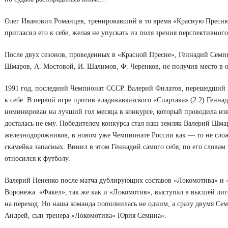
Олег Иванович Романцев, тренировавший в то время «Красную Пресню
пригласил его к себе, желая не упускать из поля зрения перспективног
После двух сезонов, проведенных в «Красной Пресне», Геннадий Семин 
Шмаров, А. Мостовой, И. Шалимов, Ф. Черенков, не получив место в ос
1991 год, последний Чемпионат СССР. Валерий Филатов, перешедший 
к себе. В первой игре против владикавказского «Спартака» (2:2) Генна
номинирован на лучший гол месяца в конкурсе, который проводила и
досталась не ему. Победителем конкурса стал наш земляк Валерий Шма
железнодорожников, в новом уже Чемпионате России как — то не сло
скамейка запасных. Винил в этом Геннадий самого себя, по его словам 
относился к футболу.
Валерий Нененко после матча дублирующих составов «Локомотива» и 
Воронежа. «Факел», так же как и «Локомотив», выступал в высшей лиг
на переход. Но наша команда пополнилась не одним, а сразу двумя С
Андрей, сын тренера «Локомотива» Юрия Семина».