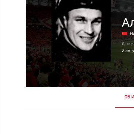
А
Н
2 авг
ОБ 