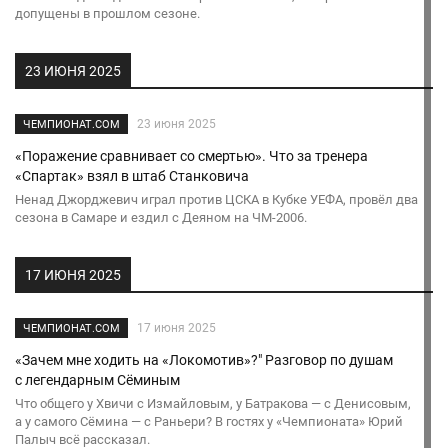
допущены в прошлом сезоне.
23 ИЮНЯ 2025
23 июня 2025
ЧЕМПИОНАТ.COM
«Поражение сравнивает со смертью». Что за тренера
«Спартак» взял в штаб Станковича
Ненад Джорджевич играл против ЦСКА в Кубке УЕФА, провёл два
сезона в Самаре и ездил с Деяном на ЧМ-2006.
17 ИЮНЯ 2025
17 июня 2025
ЧЕМПИОНАТ.COM
«Зачем мне ходить на «Локомотив»?" Разговор по душам
с легендарным Сёминым
Что общего у Хвичи с Измайловым, у Батракова — с Денисовым,
а у самого Сёмина — с Раньери? В гостях у «Чемпионата» Юрий
Палыч всё рассказал.