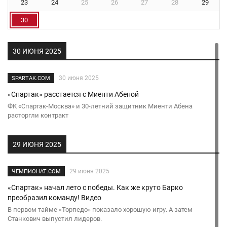
23
24
25
26
27
28
29
30
30 ИЮНЯ 2025
30 июня 2025
SPARTAK.COM
«Спартак» расстается с Миенти Абеной
ФК «Спартак-Москва» и 30-летний защитник Миенти Абена
расторгли контракт
29 ИЮНЯ 2025
29 июня 2025
ЧЕМПИОНАТ.COM
«Спартак» начал лето с победы. Как же круто Барко
преобразил команду! Видео
В первом тайме «Торпедо» показало хорошую игру. А затем
Станкович выпустил лидеров.