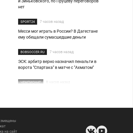
и Зиньковского, по Пруцеву переговоров
нет
7 часов назад
SPORT24
Месси мог играть в России? В Дагестане
ему обещали сумасшедшие деньги
7 часов назад
BOBSOCCER.RU
ЭСК: арбитр верно назначил пенальти в
ворота "Спартака" в матче с "Ахматом"
8 часов назад
ЧЕМПИОНАТ
7 звёзд РПЛ, чьих трансферов ждут до
конца летнего окна
8 часов назад
SPORT24
размещены
Москва круче всех? WINLINE дает кэф 9.63
жат
на победу топовых столичных клубов в
ка на сайт