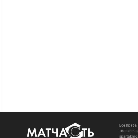
Все права
только в 
spartakmo