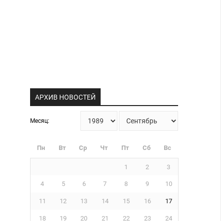
АРХИВ НОВОСТЕЙ
Месяц:
Пн
Вт
Ср
Чт
Пт
Сб
Вс
1
2
3
4
5
6
7
8
9
10
11
12
13
14
15
16
17
18
19
20
21
22
23
24