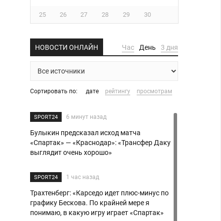
25
26
27
28
29
30
НОВОСТИ ОНЛАЙН
Час
День
3 дня
Сортировать по:
дате
рейтингу
просмотрам
6 минут назад
SPORT24
Булыкин предсказал исход матча
«Спартак» — «Краснодар»: «Трансфер Даку
выглядит очень хорошо»
1 час назад
SPORT24
Трахтенберг: «Карседо идет плюс-минус по
графику Бескова. По крайней мере я
понимаю, в какую игру играет «Спартак»