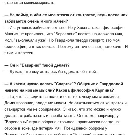
старается минимизировать.
— Не пойму, в чём смысл отказа от контратак, ведь после них
забивается очень много мячей?
— И с угловых забивается много. Но у Хосепа такая философия.
Многим не нравилось, что "Барселона" постоянно держала мяч,
мол, "заколебали уже". Но Гвардиола твёрдо говорит: это моя
философия, и я так считаю. Поэтому он точно знает, чего хочет. И
этим интересен.
— Он и "Баварию" такой делает?
— Думаю, что ему хотелось бы сделать её такой.
— А каким нужно делать "Спартак"? Общение с Гвардиолой
навело на новые мысли? Какова философия Карпина?
— То, что вы видите на поле, и есть то, к чему мы стремимся.
Доминирование, владение мячом. Но отказываться от контратак и
стандартов мы не собираемся. Считаю, что это можно и нужно
делать, отрабатывать и нарабатывать. Опять же, например, у
"Барселоны" игра в обороне строилась практически всегда на
отборе в зоне, где потерян мяч. Позиционной обороны у
"Барселоны" практически не было, и "Бавария" стремится к тому