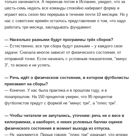
только начинается. А переехав потом в Испанию, увидел, что за
шесть-семь недель все команды спокойно набирают форму и
играют весь сезон без перерыва в течение почти 10 месяцев. Но у
нас с советских времён осталось представление о том, что надо
работать три месяца, закладывать фундамент.
— Насколько разными будут программы трёх сборов?
— Естественно, все три сбора будут разными – у каждого свои
задачи. Сначала многое зависит от физического состояния, от
отправной точки. Если начинать с условным показателем, "минус
3", то можно и не успеть.
— Речь идёт о физическом состоянии, в котором футболисты
приезжают на сборы?
— Конечно. У нас была практика и в прошлом году, и в
позапрошлом. На 150 процентов уверен, что 95 процентов
футболистов придут с формой не "минус три", а "плюс три".
— Чтобы читатели не запутались, уточним: речь не о весе в
килограммах, а наоборот, о неких условных баллах оценки
физического состояния в момент выхода из отпуска.
— Ну, разумеется. Проще говоря, "плюс три" означает, что игроки