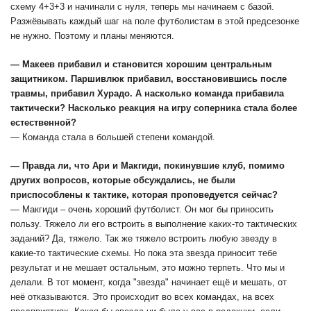
схему 4+3+3 и начинали с нуля, теперь мы начинаем с базой.
Разжёвывать каждый шаг на поле футболистам в этой предсезонке
не нужно. Поэтому и планы меняются.
— Макеев прибавил и становится хорошим центральным
защитником. Паршивлюк прибавил, восстановившись после
травмы, прибавил Хурадо. А насколько команда прибавила
тактически? Насколько реакция на игру соперника стала более
естественной?
— Команда стала в большей степени командой.
— Правда ли, что Ари и Макгиди, покинувшие клуб, помимо
других вопросов, которые обсуждались, не были
приспособлены к тактике, которая проповедуется сейчас?
— Макгиди – очень хороший футболист. Он мог бы приносить
пользу. Тяжело ли его встроить в выполнение каких-то тактических
заданий? Да, тяжело. Так же тяжело встроить любую звезду в
какие-то тактические схемы. Но пока эта звезда приносит тебе
результат и не мешает остальным, это можно терпеть. Что мы и
делали. В тот момент, когда "звезда" начинает ещё и мешать, от
неё отказываются. Это происходит во всех командах, на всех