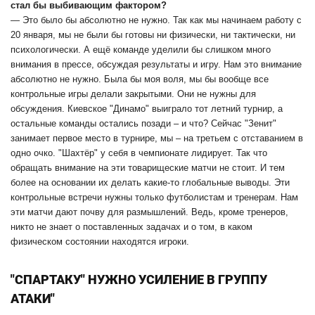
стал бы выбивающим фактором?
— Это было бы абсолютно не нужно. Так как мы начинаем работу с
20 января, мы не были бы готовы ни физически, ни тактически, ни
психологически. А ещё команде уделили бы слишком много
внимания в прессе, обсуждая результаты и игру. Нам это внимание
абсолютно не нужно. Была бы моя воля, мы бы вообще все
контрольные игры делали закрытыми. Они не нужны для
обсуждения. Киевское "Динамо" выиграло тот летний турнир, а
остальные команды остались позади – и что? Сейчас "Зенит"
занимает первое место в турнире, мы – на третьем с отставанием в
одно очко. "Шахтёр" у себя в чемпионате лидирует. Так что
обращать внимание на эти товарищеские матчи не стоит. И тем
более на основании их делать какие-то глобальные выводы. Эти
контрольные встречи нужны только футболистам и тренерам. Нам
эти матчи дают почву для размышлений. Ведь, кроме тренеров,
никто не знает о поставленных задачах и о том, в каком
физическом состоянии находятся игроки.
"СПАРТАКУ" НУЖНО УСИЛЕНИЕ В ГРУППУ
АТАКИ"