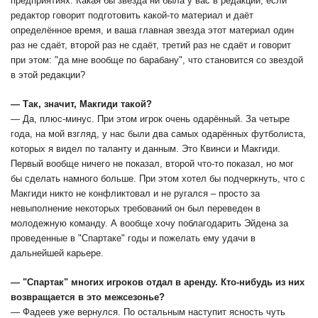
предприятиях. Какая бы звезда ни была у вас в редакции, если
редактор говорит подготовить какой-то материал и даёт
определённое время, и ваша главная звезда этот материал один
раз не сдаёт, второй раз не сдаёт, третий раз не сдаёт и говорит
при этом: "да мне вообще по барабану", что становится со звездой
в этой редакции?
— Так, значит, Макгиди такой?
— Да, плюс-минус. При этом игрок очень одарённый. За четыре
года, на мой взгляд, у нас были два самых одарённых футболиста,
которых я видел по таланту и данным. Это Квинси и Макгиди.
Первый вообще ничего не показал, второй что-то показал, но мог
бы сделать намного больше. При этом хотел бы подчеркнуть, что с
Макгиди никто не конфликтовал и не ругался – просто за
невыполнение некоторых требований он был переведен в
молодежную команду. А вообще хочу поблагодарить Эйдена за
проведенные в "Спартаке" годы и пожелать ему удачи в
дальнейшей карьере.
— "Спартак" многих игроков отдал в аренду. Кто-нибудь из них
возвращается в это межсезонье?
— Фадеев уже вернулся. По остальным наступит ясность чуть