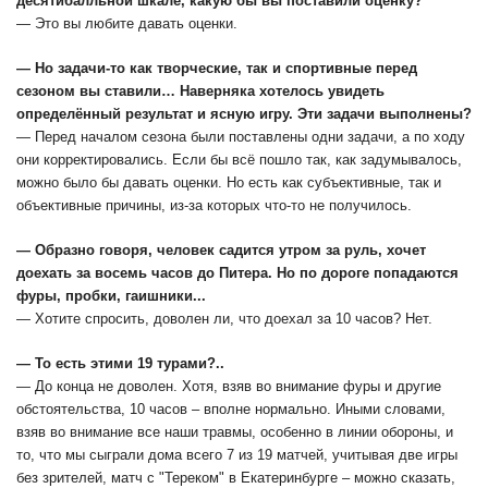
десятибалльной шкале, какую бы вы поставили оценку?
— Это вы любите давать оценки.
— Но задачи-то как творческие, так и спортивные перед
сезоном вы ставили… Наверняка хотелось увидеть
определённый результат и ясную игру. Эти задачи выполнены?
— Перед началом сезона были поставлены одни задачи, а по ходу
они корректировались. Если бы всё пошло так, как задумывалось,
можно было бы давать оценки. Но есть как субъективные, так и
объективные причины, из-за которых что-то не получилось.
— Образно говоря, человек садится утром за руль, хочет
доехать за восемь часов до Питера. Но по дороге попадаются
фуры, пробки, гаишники...
— Хотите спросить, доволен ли, что доехал за 10 часов? Нет.
— То есть этими 19 турами?..
— До конца не доволен. Хотя, взяв во внимание фуры и другие
обстоятельства, 10 часов – вполне нормально. Иными словами,
взяв во внимание все наши травмы, особенно в линии обороны, и
то, что мы сыграли дома всего 7 из 19 матчей, учитывая две игры
без зрителей, матч с "Тереком" в Екатеринбурге – можно сказать,