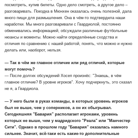
посмотреть, купив билеты. Одно дело смотреть, а другое дело –
разговаривать. Поездка в Мюнхен оказалась очень полезной, дала
много пищи для размышления. Она в чём-то подтвердила наши
наработки. Мы много разговаривали с Гвардиолой, постоянно
обменивались информацией, обсуждали различные футбольные
нюансы и моменты. Можно найти определённые сходства и
отличия по сравнению с нашей работой, понять, что можно и нужно
делать или, наоборот, нельзя.
— Так в чём же главное отличие или ряд отличий, которые
могут помочь?
— После долгих обсуждений Хосеп произнёс: "Знаешь, в чём
главное отличие? В уровне игроков". Хочу подчеркнуть, это сказал
не я, а Гвардиола.
— У него были в руках команды, в которых уровень игроков
был не выше, чем у соперников, а он их обыгрывал.
Сегодняшняя "Бавария" располагает игроками, уровень
которых не выше, чем у мадридского "Реала" или "Манчестер
Сити". Однако в прошлом году "Бавария" оказалась намного
сильнее. Значит, всё-таки есть какие-то дополнительные