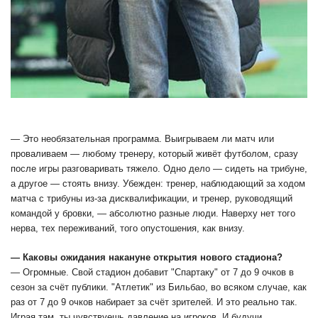
— Это необязательная программа. Выигрываем ли матч или
проваливаем — любому тренеру, который живёт футболом, сразу
после игры разговаривать тяжело. Одно дело — сидеть на трибуне,
а другое — стоять внизу. Убежден: тренер, наблюдающий за ходом
матча с трибуны из-за дисквалификации, и тренер, руководящий
командой у бровки, — абсолютно разные люди. Наверху нет того
нерва, тех переживаний, того опустошения, как внизу.
— Каковы ожидания накануне открытия нового стадиона?
— Огромные. Свой стадион добавит "Спартаку" от 7 до 9 очков в
сезон за счёт публики. "Атлетик" из Бильбао, во всяком случае, как
раз от 7 до 9 очков набирает за счёт зрителей. И это реально так.
Играя там, ты чувствуешь давление на игроков. И будучи