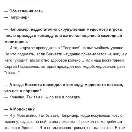
— Объяснения есть.
— Например?
— Например, недостаточно скрупулёзный медосмотр игрока
после прихода в команду или же неполноценный ежегодный
мониторинг.
— И то, и другое проводится в "Спартаке" на высочайшем уровне.
Но что поделать, если Боккетти неудачно приземляется на ногу и у
него "уходит" абсолютно здоровое колено… Или наш воспитанник
Сергей Паршивлюк, который проходил все медобследования, рвёт
"кресты".
— А когда Боккетти приходил в команду, медосмотр показал,
что всё в порядке?
— Конечно. Так там и было всё в порядке.
— А Мовсисян?
— И у Мовсисяна. Так бывает. Например, когда покупаешь новую
машину, ездишь на ней, и она ломается. Проехал по колдобинам –
колесо стёрлось… Это не мышечная травма, не голеностоп. В том