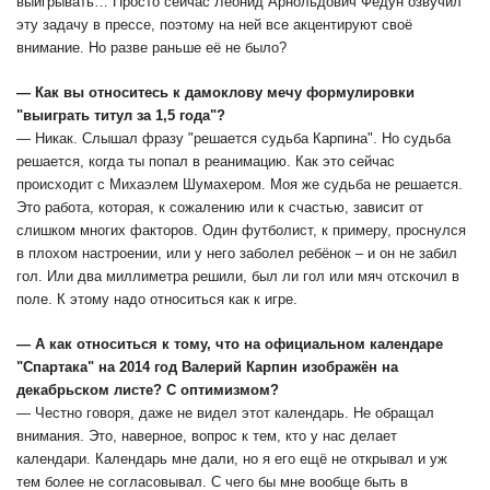
выигрывать… Просто сейчас Леонид Арнольдович Федун озвучил
эту задачу в прессе, поэтому на ней все акцентируют своё
внимание. Но разве раньше её не было?
— Как вы относитесь к дамоклову мечу формулировки
"выиграть титул за 1,5 года"?
— Никак. Слышал фразу "решается судьба Карпина". Но судьба
решается, когда ты попал в реанимацию. Как это сейчас
происходит с Михаэлем Шумахером. Моя же судьба не решается.
Это работа, которая, к сожалению или к счастью, зависит от
слишком многих факторов. Один футболист, к примеру, проснулся
в плохом настроении, или у него заболел ребёнок – и он не забил
гол. Или два миллиметра решили, был ли гол или мяч отскочил в
поле. К этому надо относиться как к игре.
— А как относиться к тому, что на официальном календаре
"Спартака" на 2014 год Валерий Карпин изображён на
декабрьском листе? С оптимизмом?
— Честно говоря, даже не видел этот календарь. Не обращал
внимания. Это, наверное, вопрос к тем, кто у нас делает
календари. Календарь мне дали, но я его ещё не открывал и уж
тем более не согласовывал. С чего бы мне вообще быть в