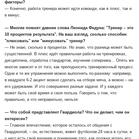
факторы?
— Конечно, работа тренера может идти команде, как в плюс, так и
в минус.
— Многие помнят давние слова Леонида Федуна: "Тренер – это
10 процентов результата". На ваш взгляд, сколько способен
"плюсовать" или "минусовать" тренер?
— Не знаю, сколько в процентах. Но знаю, что разница может быть
существенной. В плюс идёт правильная работа на тренировках,
дисциплина, отработка стандартов, изучение соперника… Опять же
многое зависит и от того, как преподносить тренировочный процесс.
Одни и те же упражнения можно выполнять по-разному: например,
в квадрате 6-2 акцент можно сделать на отборе мяча, а можно – на
его удержании. И это совершенно разные задачи. И у каждого
может быть своё время и своя польза. Говорить о том, что
правильно, а что неправильно, нельзя.
— Что собой представляет Гвардиола? Что он делает, чем он
интересен?
— Главное впечатление, которое осталось от общения с
Гвардиолой, – он, естественно, живет футболом 24 часа в сутки, и
у него есть своё видение и понимание того, как должна играть его