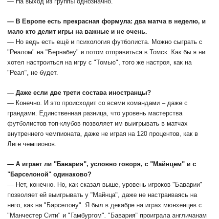
— На выход из группы однозначно.
— В Европе есть прекрасная формула: два матча в неделю, и
мало кто делит игры на важные и не очень.
— Но ведь есть ещё и психология футболиста. Можно сыграть с
"Реалом" на "Бернабеу" и потом отправиться в Томск. Как бы я ни
хотел настроиться на игру с "Томью", того же настроя, как на
"Реал", не будет.
— Даже если две трети состава иностранцы?
— Конечно. И это происходит со всеми командами – даже с
грандами. Единственная разница, что уровень мастерства
футболистов топ-клубов позволяет им выигрывать в матчах
внутреннего чемпионата, даже не играя на 120 процентов, как в
Лиге чемпионов.
— А играет ли "Бавария", условно говоря, с "Майнцем" и с
"Барселоной" одинаково?
— Нет, конечно. Но, как сказал выше, уровень игроков "Баварии"
позволяет ей выигрывать у "Майнца", даже не настраиваясь на
него, как на "Барселону". Я был в декабре на играх мюнхенцев с
"Манчестер Сити" и "Гамбургом". "Бавария" проиграла англичанам