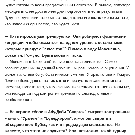
будут готовы ко всем предложенным нагрузкам. В общем, полутора
месяцев вполне достаточно для подготовки, и если результаты
будут не лучшими, говорить о том, что мы играем плохо из-за того,
что начали сборы позже, это будет бред.
— Пять игроков уже тренируются. Они добирают физические
кондиции, чтобы оказаться на одном уровне с остальными,
которые приедут с "плюс три"? Я имею в виду Мовсисяна,
Боккетти, Ромуло, Брызгалова и Таски.
— Мовсисян и Таски ещё только восстанавливаются. Самое
главное для них на данный момент – убрать болевые ощущения. У
Боккетти, слава богу, боли никакой уже нет. У Брызгалова и Ромуло
боли не было давно, но так как они пропустили слишком много
времени, вместо того, чтобы заниматься самим, как все остальные,
они находятся под контролем тренера по физподготовке и
реабилитолога.
— На первом сборе в Абу-Даби "Спартак" сыграет контрольные
матчи с "Уралом" и "Бунёдкором", а мог бы сыграть в
объединённом Кубке, как и в предыдущее межсезонье. Не
жалеете, что этого не случится? Или, возможно, такой турнир