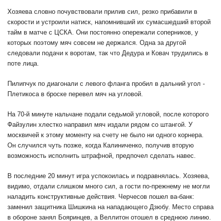
Хозяева словно почувствовали прилив сил, резко прибавили в
скорости и устроили натиск, напомнивший их сумасшедший второй
тайм в матче с ЦСКА. Они постоянно опережали соперников, у
которых поэтому мяч совсем не держался. Одна за другой
следовали подачи к воротам, так что Дедура и Ковач трудились в
поте лица.
Пилипчук по диагонали с левого фланга пробил в дальний угол -
Плетикоса в броске перевел мяч на угловой.
На 70-й минуте нальчане подали седьмой угловой, после которого
Файзулин хлестко направил мяч издали рядом со штангой. У
москвичей к этому моменту на счету не было ни одного корнера.
Он случился чуть позже, когда Калиниченко, получив вторую
возможность исполнить штрафной, предпочел сделать навес.
В последние 20 минут игра успокоилась и подравнялась. Хозяева,
видимо, отдали слишком много сил, а гости по-прежнему не могли
наладить конструктивные действия. Черчесов пошел ва-банк:
заменил защитника Шишкина на нападающего Дзюбу. Место справа
в обороне занял Бояринцев, а Веллитон отошел в среднюю линию.