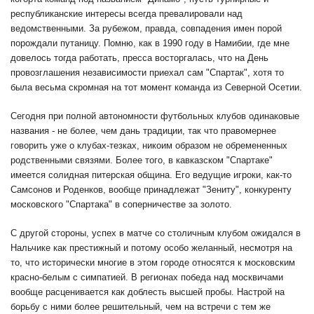
республиканские интересы всегда превалировали над
ведомственными. За рубежом, правда, совпадения имен порой
порождали путаницу. Помню, как в 1990 году в Намибии, где мне
довелось тогда работать, пресса восторгалась, что на День
провозглашения независимости приехал сам "Спартак", хотя то
была весьма скромная на тот момент команда из Северной Осетии.
Сегодня при полной автономности футбольных клубов одинаковые
названия - не более, чем дань традиции, так что правомернее
говорить уже о клубах-тезках, никоим образом не обремененных
родственными связями. Более того, в кавказском "Спартаке"
имеется солидная питерская община. Его ведущие игроки, как-то
Самсонов и Роденков, вообще принадлежат "Зениту", конкуренту
московского "Спартака" в соперничестве за золото.
С другой стороны, успех в матче со столичным клубом ожидался в
Нальчике как престижный и потому особо желанный, несмотря на
то, что исторически многие в этом городе относятся к московским
красно-белым с симпатией. В регионах победа над москвичами
вообще расценивается как доблесть высшей пробы. Настрой на
борьбу с ними более решительный, чем на встречи с тем же