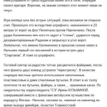
Амисулашвили от греха подальше выбил его в поле, опередив
своего вратаря. Впрочем, на звание голевого этот момент никак не
тянул.
Игра вообще шла без острых ситуаций, пока москвичи не открыли
счет. Произошло это вследствие штрафного, назначенного в 23
метрах от ворот за фол Пилипчука против Павлюченко. После
удара Калиниченко мяч кого-то задел в "стенке", ударился перед
дезориентированным Радичем и запрыгнул в угол ворот.
Любопытно, что именно Калиниченко в прошлом сезоне забил в
Нальчике первый гол москвичей в истории встреч двух
"Спартаков". И тоже со штрафного.
Гостевой сектор на радостях тотчас расцветился файерами, после
чего фанаты двух команд устроили "перестрелку". В качестве
снарядов местные зрители использовали наполненные
пластмассовые и даже стеклянные бутылки. В ответ в их толпу
полетели те же бутылки, файеры, а также.... оранжевые каски. По
свидетельству корреспондента "СЭ" Ирины КУЗЬМИНОЙ,
совершившей вместе с фанатами автобусное путешествие по
маршруту Москва - Нальчик, касками их, намекая на камнепад во
время выезда армейцев, оснастил Главмосстрой.