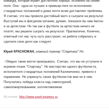
команда, которая играет достаточно хорошо, особенно на своем
поле. Она - одна из лучших в премьер-лиге по исполнению
стандартных положений и дома почти всем доставляет проблемы.
Я считаю, что мы провели достойный матч и сыграли на результат.
Выступай мы в фигурном катании, думаю, показали бы нам баллы
и за артистизм. Но так как в футболе за артистизм ничего не
платят, мы решили сыграть на результат. Прагматично. Конечно,
ответный гол нас чуть-чуть расстроил, но ребята собрались и
сделали свое дело как следует.
Юрий КРАСНОЖАН,
главный тренер "Спартака" Нч:
- Обидно такие матчи проигрывать. Считаю, что мы не уступили в
игровом плане "Спартаку". Но мастерство одного футболиста,
исполнителя стандартных положений Калиниченко, привело к
поражению. Но упрекнуть своих футболистов мне не в чем.
Получилась победа класса над самоотдачей,
самопожертвованием, коллективизмом.
Источник:
http://www.sport-express.ru