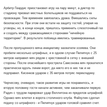
Арбитр Гвардис приостановил игру на пару минут, а диктор по
стадиону призвал местных болельщиков не поддаваться на
провокации. Тем временем завязалась драка. Вмешались силы
безопасности. При этом они встали на защиту гостей, упирая на
уговоры, но, в конце концов, пришлось применить слезоточивый газ
и создать между сражающимися сторонами "ничейную
территорию". В результате побоища имелись травмированные.
После пропущенного мяча инициативу захватили хозяева. Они
пробили несколько штрафных, и в одном случае Пилипчук с 25
метров направил мяч рядом с крестовиной в сетку с внешней
стороны. После опаснейшего прострела Самсонова мяч прокатился
практически вдоль линии ворот, да никто его в них так и не
подправил. Кисенков ударом с 35 метров потряс перекладину.
Черчесову, очевидно, такое развитие игры не понравилось, и
вторую половину гости начали активнее, чем заканчивали первую.
Радич с трудом парировал удар Веллитона из пределов штрафной.
Однако мяч влетел в ворота столичного клуба. Файзулин сделал
подачу со штрафного - и Пилипчук ударом головой сравнял счет.