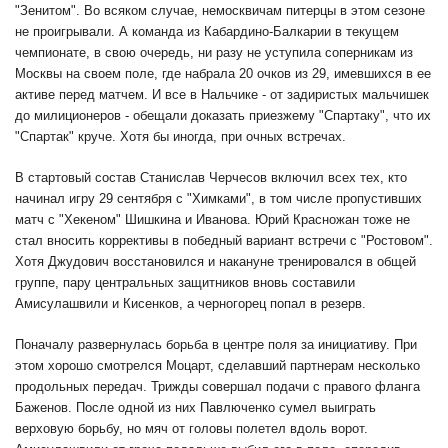
"Зенитом". Во всяком случае, немосквичам питерцы в этом сезоне
не проигрывали. А команда из Кабардино-Балкарии в текущем
чемпионате, в свою очередь, ни разу не уступила соперникам из
Москвы на своем поле, где набрала 20 очков из 29, имевшихся в ее
активе перед матчем. И все в Нальчике - от задиристых мальчишек
до милиционеров - обещали доказать приезжему "Спартаку", что их
"Спартак" круче. Хотя бы иногда, при очных встречах.
В стартовый состав Станислав Черчесов включил всех тех, кто
начинал игру 29 сентября с "Химками", в том числе пропустивших
матч с "Хекеном" Шишкина и Иванова. Юрий Красножан тоже не
стал вносить коррективы в победный вариант встречи с "Ростовом".
Хотя Джудович восстановился и накануне тренировался в общей
группе, пару центральных защитников вновь составили
Амисулашвили и Кисенков, а черногорец попал в резерв.
Поначалу развернулась борьба в центре поля за инициативу. При
этом хорошо смотрелся Моцарт, сделавший партнерам несколько
продольных передач. Трижды совершал подачи с правого фланга
Баженов. После одной из них Павлюченко сумел выиграть
верховую борьбу, но мяч от головы полетел вдоль ворот.