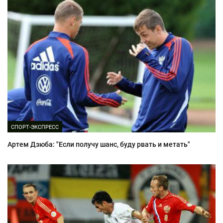
СПОРТ-ЭКСПРЕСС
Артем Дзюба: "Если получу шанс, буду рвать и метать"