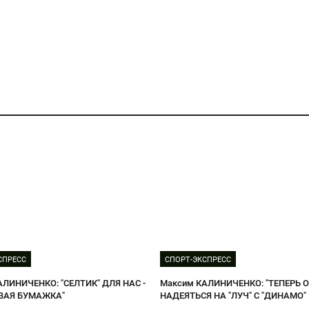
СПРЕСС
СПОРТ-ЭКСПРЕСС
АЛИНИЧЕНКО: "СЕЛТИК" ДЛЯ НАС -
Максим КАЛИНИЧЕНКО: "ТЕПЕРЬ 
ВАЯ БУМАЖКА"
НАДЕЯТЬСЯ НА "ЛУЧ" С "ДИНАМО"