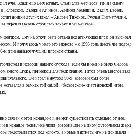
 Стауче, Владимир Бесчастных, Станислав Черчесов. Им на смену
ин Головской, Валерий Кечинов, Алексей Мелешин, Вадим Евсеев,
воспитанники других школ – Андрей Тихонов, Руслан Нигматуллин,
 ее игровая модель строилась вокруг плеймейкера.
м центром. Ему на откуп была отдана вся атакующая игра: он выбирал
ссом. И получалось у него это здорово – с 1996 года шесть лет подряд
00-м признавался лучшим игроком страны.
болистом в истории нашего футбола, если бы в ней не было Федора
ром юного Егора, примером для подражания. Титов очень многое взял
дивидуального. Он играл в футбол 90-х, который был более
 оставался в рамках той самой, «бесковской» спартаковской игры,
иях.
но связан с этой командой и не мог существовать отдельно от нее.
ны и в команде появились люди, говорившие на ином футбольном языке,
обы подстраиваться под кого-то, а новые партнеры его не понимали.