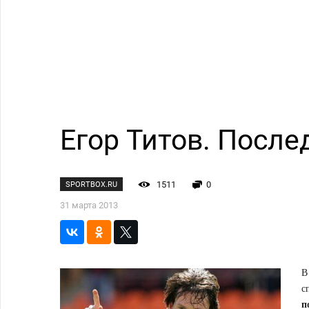
Егор Титов. Посл
1511
0
SPORTBOX.RU
31 марта 2013
В
с
п