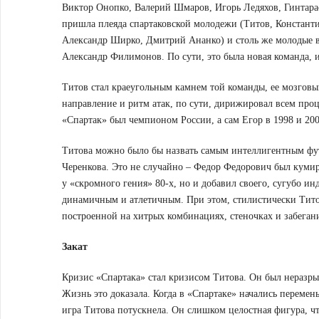
Виктор Онопко, Валерий Шмаров, Игорь Ледяхов, Гинтарас
пришла плеяда спартаковской молодежи (Титов, Констант
Александр Ширко, Дмитрий Ананко) и столь же молодые 
Александр Филимонов. По сути, это была новая команда, и
Титов стал краеугольным камнем той команды, ее мозговы
направление и ритм атак, по сути, дирижировал всем проце
«Спартак» был чемпионом России, а сам Егор в 1998 и 20
Титова можно было бы назвать самым интеллигентным фут
Черенкова. Это не случайно – Федор Федорович был куми
у «скромного гения» 80-х, но и добавил своего, сугубо ин
динамичным и атлетичным. При этом, стилистически Титов
построенной на хитрых комбинациях, стеночках и забеган
Закат
Кризис «Спартака» стал кризисом Титова. Он был неразрыв
Жизнь это доказала. Когда в «Спартаке» начались переме
игра Титова потускнела. Он слишком целостная фигура, чт