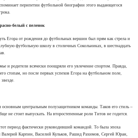
споминает перипетии футбольной биографии этого выдающегося
грока.
расно-белый с пеленок
уть Егора от рождения до футбольных вершин был прям как стрела и
 клубную футбольную школу в столичных Сокольниках, в шестнадцать
тав.
емье и родители всячески поощряли его увлечение спортом. Правда,
его стопам, но после первых успехов Егора на футбольном поле,
 звезде.
ал основным центральным полузащитником команды. Таков его стиль –
бще не стоит выпускать. На второстепенные роли Титов не годится.
 тот период фактически руководивший командой. То была эпоха
ы Валерий Карпин, Василий Кульков, Рашид Рахимов, Сергей Юран,