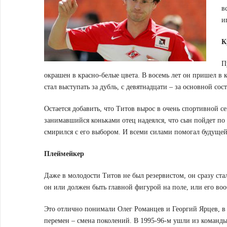
в
и
К
П
окрашен в красно-белые цвета. В восемь лет он пришел в
стал выступать за дубль, с девятнадцати – за основной сос
Остается добавить, что Титов вырос в очень спортивной с
занимавшийся коньками отец надеялся, что сын пойдет по 
смирился с его выбором. И всеми силами помогал будущей
Плеймейкер
Даже в молодости Титов не был резервистом, он сразу ст
он или должен быть главной фигурой на поле, или его воо
Это отлично понимали Олег Романцев и Георгий Ярцев, в
перемен – смена поколений. В 1995-96-м ушли из команд