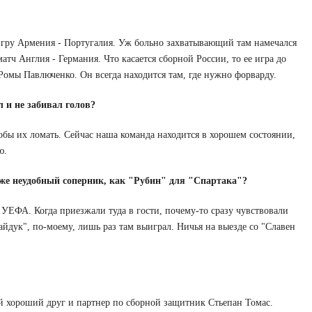
игру Армения - Португалия. Уж больно захватывающий там намечался
тч Англия - Германия. Что касается сборной России, то ее игра до
Ромы Павлюченко. Он всегда находится там, где нужно форварду.
л и не забивал голов?
тобы их ломать. Сейчас наша команда находится в хорошем состоянии,
ю.
 же неудобный соперник, как "Рубин" для "Спартака"?
е УЕФА. Когда приезжали туда в гости, почему-то сразу чувствовали
йдук", по-моему, лишь раз там выиграл. Ничья на выезде со "Славен
мой хороший друг и партнер по сборной защитник Стьепан Томас.