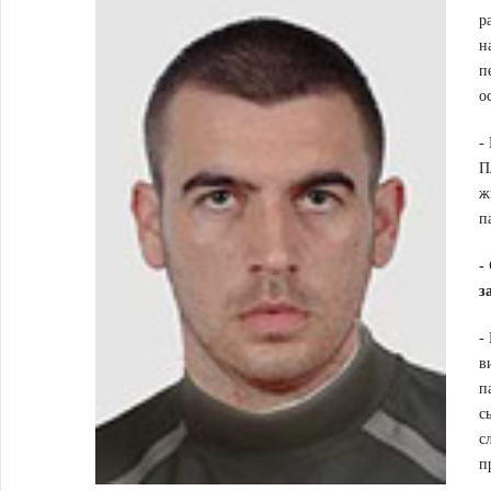
р
н
п
о
-
П
ж
п
-
з
-
в
п
с
с
п