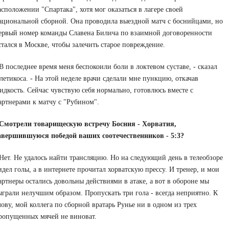
асположении "Спартака", хотя мог оказаться в лагере своей
ациональной сборной. Она проводила выездной матч с боснийцами, но
ервый номер команды Славена Билича по взаимной договоренности
стался в Москве, чтобы залечить старое повреждение.
 В последнее время меня беспокоили боли в локтевом суставе, - сказал
летикоса. - На этой неделе врачи сделали мне пункцию, откачав
идкость. Сейчас чувствую себя нормально, готовлюсь вместе с
артнерами к матчу с "Рубином".
 Смотрели товарищескую встречу Босния - Хорватия,
авершившуюся победой ваших соотечественников - 5:3?
 Нет. Не удалось найти трансляцию. Но на следующий день в телеобзоре
идел голы, а в интернете прочитал хорватскую прессу. И тренер, и мои
артнеры остались довольны действиями в атаке, а вот в обороне мы
ыграли нелучшим образом. Пропускать три гола - всегда неприятно. К
лову, мой коллега по сборной вратарь Рунье ни в одном из трех
ропущенных мячей не виноват.