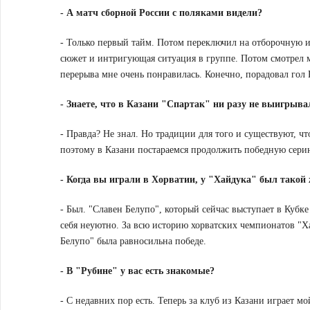
- А матч сборной России с поляками видели?
- Только первый тайм. Потом переключил на отборочную 
сюжет и интригующая ситуация в группе. Потом смотрел ма
перерыва мне очень понравилась. Конечно, порадовал гол 
- Знаете, что в Казани "Спартак" ни разу не выигрыва
- Правда? Не знал. Но традиции для того и существуют, ч
поэтому в Казани постараемся продолжить победную сери
- Когда вы играли в Хорватии, у "Хайдука" был такой
- Был. "Славен Белупо", который сейчас выступает в Кубк
себя неуютно. За всю историю хорватских чемпионатов "Ха
Белупо" была равносильна победе.
- В "Рубине" у вас есть знакомые?
- С недавних пор есть. Теперь за клуб из Казани играет 