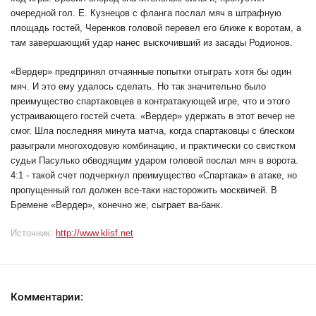
очередной гол. Е. Кузнецов с фланга послал мяч в штрафную
площадь гостей, Черенков головой перевел его ближе к воротам, а
там завершающий удар нанес выскочивший из засады Родионов.
«Вердер» предпринял отчаянные попытки отыграть хотя бы один
мяч. И это ему удалось сделать. Но так значительно было
преимущество спартаковцев в контратакующей игре, что и этого
устраивающего гостей счета. «Вердер» удержать в этот вечер не
смог. Шла последняя минута матча, когда спартаковцы с блеском
разыграли многоходовую комбинацию, и практически со свистком
судьи Пасулько обводящим ударом головой послал мяч в ворота.
4:1 - такой счет подчеркнул преимущество «Спартака» в атаке, но
пропущенный гол должен все-таки насторожить москвичей. В
Бремене «Вердер», конечно же, сыграет ва-банк.
Источник:
http://www.klisf.net
Комментарии: