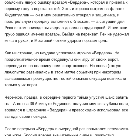
объяснить явную ошибку вратаря «Вердера», которая и привела к
первому голу в ворота гостей. Хоть и хорошо сыграл на фланге
Хидиятуллин — он и мяч решительно отобрал у защитника, и
прострельную передачу выполнил с блеском, — а ситуация для
Река в этом эпизоде выглядела довольно ординарной. И все-таки
грубо ошибся именно вратарь. Выйдя на перехват, Рек не удержал
мяча в руках, и Мостовой четким ударом поразил цель.
Как ни странно, но неудача успокоила игроков «Вердера». На
продолжительное время отодвинули они игру от своих ворот,
переведя ее на половину поля спартаковцев. Но снова (так уж
любопытно развивались в этом матче события) при некотором
выявившемся преимуществе гостей опасные ситуации возникали
только у их ворот.
Черенков, правда, в середине первого тайма упустил шанс забить
гол. А вот на 36-й минуте Родионов, получив мяч из глубины поля,
ворвался в штрафную «Вердера» и превосходно использовал все
выгоды своей позиции.
После перерыва «Вердер» в очередной раз попытался переломить
ход игры. Бросил вперед значительные силы и, пропустил