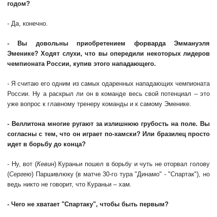
годом?
- Да, конечно.
- Вы довольны приобретением форварда Эммануэля
Эменике? Ходят слухи, что вы опередили некоторых лидеров
чемпионата России, купив этого нападающего.
- Я считаю его одним из самых одаренных нападающих чемпионата
России. Ну а раскрыл ли он в команде весь свой потенциал – это
уже вопрос к главному тренеру команды и к самому Эменике.
- Веллитона многие ругают за излишнюю грубость на поле. Вы
согласны с тем, что он играет по-хамски? Или бразилец просто
идет в борьбу до конца?
- Ну, вот (
Кевин
) Кураньи пошел в борьбу и чуть не оторвал голову
(
Сергею
) Паршивлюку (в матче 30-го тура "Динамо" - "Спартак"), но
ведь никто не говорит, что Кураньи – хам.
- Чего не хватает "Спартаку", чтобы быть первым?