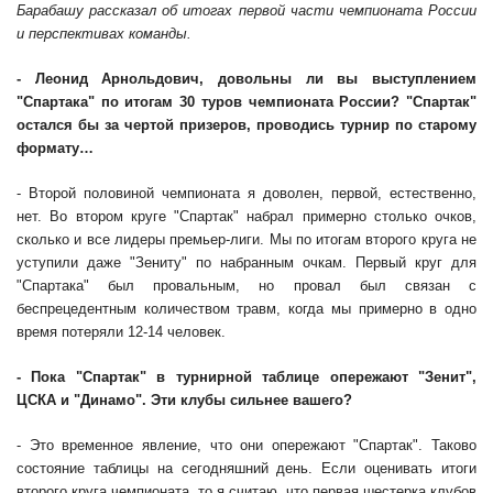
Барабашу рассказал об итогах первой части чемпионата России
и перспективах команды.
- Леонид Арнольдович, довольны ли вы выступлением
"Спартака" по итогам 30 туров чемпионата России? "Спартак"
остался бы за чертой призеров, проводись турнир по старому
формату…
- Второй половиной чемпионата я доволен, первой, естественно,
нет. Во втором круге "Спартак" набрал примерно столько очков,
сколько и все лидеры премьер-лиги. Мы по итогам второго круга не
уступили даже "Зениту" по набранным очкам. Первый круг для
"Спартака" был провальным, но провал был связан с
беспрецедентным количеством травм, когда мы примерно в одно
время потеряли 12-14 человек.
- Пока "Спартак" в турнирной таблице опережают "Зенит",
ЦСКА и "Динамо". Эти клубы сильнее вашего?
- Это временное явление, что они опережают "Спартак". Таково
состояние таблицы на сегодняшний день. Если оценивать итоги
второго круга чемпионата, то я считаю, что первая шестерка клубов