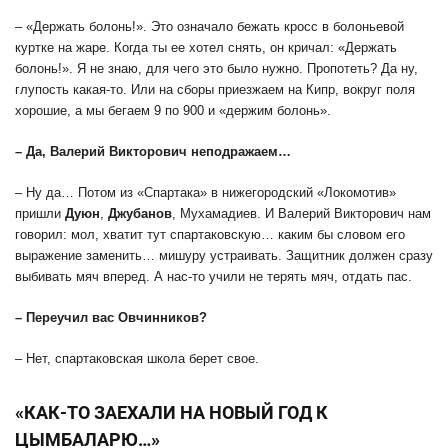
– «Держать болонь!». Это означало бежать кросс в болоньевой
куртке на жаре. Когда ты ее хотел снять, он кричал: «Держать
болонь!». Я не знаю, для чего это было нужно. Пропотеть? Да ну,
глупость какая-то. Или на сборы приезжаем на Кипр, вокруг поля
хорошие, а мы бегаем 9 по 900 и «держим болонь».
– Да, Валерий Викторович неподражаем…
– Ну да… Потом из «Спартака» в нижегородский «Локомотив»
пришли
Дуюн
,
Джубанов
, Мухамадиев. И Валерий Викторович нам
говорил: мол, хватит тут спартаковскую… каким бы словом его
выражение заменить… мишуру устраивать. Защитник должен сразу
выбивать мяч вперед. А нас-то учили не терять мяч, отдать пас.
– Переучил вас Овчинников?
– Нет, спартаковская школа берет свое.
«КАК-ТО ЗАЕХАЛИ НА НОВЫЙ ГОД К
ЦЫМБАЛАРЮ…»