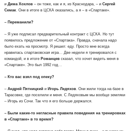
и
Дима
Хохлов
– он тоже, как и я, из Краснодара, – и
Сергей
Семак
. Они в итоге в ЦСКА оказались, а я – в «Спартаке».
– Переманили?
– Я уже подписал предварительный контракт с ЦСКА. Но тут
появилось предложение от «Спартака». Правда, сначала надо
было ехать на просмотр. Я решил: еду. Просто мне всегда
нравилась спартаковская игра… Две недели я тренировался с
командой, и в итоге
Романцев
сказал, что хочет видеть меня в
«Спартаке». Это был 1992 год…
– Кто вас взял под опеку?
–
Андрей
Пятницкий
и
Игорь
Ледяхов
. Они жили тогда на базе в
Тарасовке, где поселили и меня. С Ледяховым мы вообще земляки
– Игорь из Сочи. Так что я его больше держался.
– Были какие-то негласные правила поведения на тренировках
в «Спартаке» в то время?