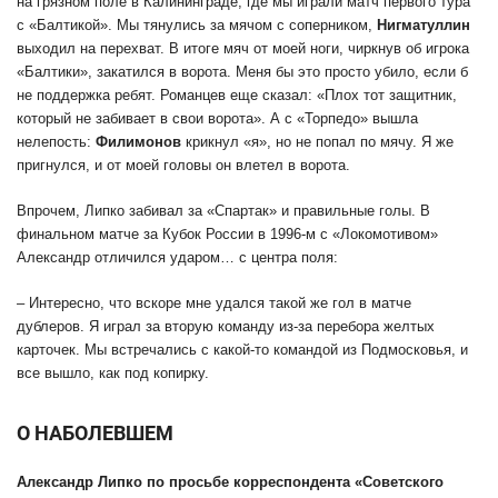
на грязном поле в Калининграде, где мы играли матч первого тура
с «Балтикой». Мы тянулись за мячом с соперником,
Нигматуллин
выходил на перехват. В итоге мяч от моей ноги, чиркнув об игрока
«Балтики», закатился в ворота. Меня бы это просто убило, если б
не поддержка ребят. Романцев еще сказал: «Плох тот защитник,
который не забивает в свои ворота». А с «Торпедо» вышла
нелепость:
Филимонов
крикнул «я», но не попал по мячу. Я же
пригнулся, и от моей головы он влетел в ворота.
Впрочем, Липко забивал за «Спартак» и правильные голы. В
финальном матче за Кубок России в 1996-м с «Локомотивом»
Александр отличился ударом… с центра поля:
– Интересно, что вскоре мне удался такой же гол в матче
дублеров. Я играл за вторую команду из-за перебора желтых
карточек. Мы встречались с какой-то командой из Подмосковья, и
все вышло, как под копирку.
О НАБОЛЕВШЕМ
Александр Липко по просьбе корреспондента «Советского