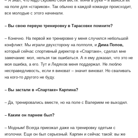
– Я знал, что надо скромно себя вести. Мячи в руки – и выноси их
на поле для «стариков». Так обычно в каждой команде происходит,
все молодые с этого начинали.
– Вы свою первую тренировку в Тарасовке помните?
– Конечно. На первой же тренировке у меня случился небольшой
конфликт. Мы играли двухсторону на полполя, и
Дима
Попов,
который сейчас спортивный директор в «Спартаке», сделал мне
замечание: мол, нельзя так ошибаться. А я ему доказал, что это не
моя ошибка, а его. Тут и Ледяхов меня поддержал. Не люблю
несправедливость, если я виноват – значит виноват. Но сваливать
на кого-то другого не буду.
– Вы застали в «Спартаке» Карпина?
– Да, тренировались вместе, но на поле с Валерием не выходил.
– Каким он парнем был?
– Модным! Всегда приезжал даже на тренировку одетым с
иголочки. Еще он был серьезный. Карпин и сейчас такой: вы же