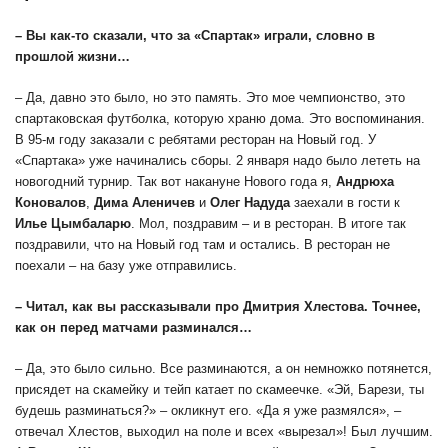
– Вы как-то сказали, что за «Спартак» играли, словно в
прошлой жизни…
– Да, давно это было, но это память. Это мое чемпионство, это
спартаковская футболка, которую храню дома. Это воспоминания.
В 95-м году заказали с ребятами ресторан на Новый год. У
«Спартака» уже начинались сборы. 2 января надо было лететь на
новогодний турнир. Так вот накануне Нового года я,
Андрюха
Коновалов
,
Дима
Аленичев
и
Олег
Надуда
заехали в гости к
Илье Цымбаларю
. Мол, поздравим – и в ресторан. В итоге так
поздравили, что на Новый год там и остались. В ресторан не
поехали – на базу уже отправились.
– Читал, как вы рассказывали про Дмитрия Хлестова. Точнее,
как он перед матчами разминался…
– Да, это было сильно. Все разминаются, а он немножко потянется,
присядет на скамейку и тейп катает по скамеечке. «Эй, Барези, ты
будешь разминаться?» – окликнут его. «Да я уже размялся», –
отвечал Хлестов, выходил на поле и всех «вырезал»! Был лучшим.