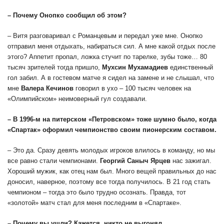
– Почему Онопко сообщил об этом?
– Витя разговаривал с Романцевым и передал уже мне. Онопко
отправил меня отдыхать, набираться сил. А мне какой отдых после
этого? Аппетит пропал, ложка стучит по тарелке, зубы тоже… 80
тысяч зрителей тогда пришло,
Мухсин
Мухамадиев
единственный
гол забил. А в гостевом матче я сидел на замене и не слышал, что
мне
Валера
Кечинов
говорил в ухо – 100 тысяч человек на
«Олимпийском» неимоверный гул создавали.
– В 1996-м на питерском «Петровском» тоже шумно было, когда
«Спартак» оформил чемпионство своим пионерским составом.
– Это да. Сразу девять молодых игроков влилось в команду, но мы
все равно стали чемпионами.
Георгий Саныч Ярцев
нас зажигал.
Хороший мужик, как отец нам был. Много вещей правильных до нас
доносил, наверное, поэтому все тогда получилось. В 21 год стать
чемпионом – тогда это было трудно осознать. Правда, тот
«золотой» матч стал для меня последним в «Спартаке».
– Почему вы ушли? Кажется, никто не выгонял.