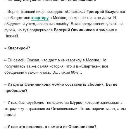
– Верно. Бывший вице-президент «Спартака»
Григорий
Есауленко
пообещал мне
квартиру
в Москве, но мне ее так и не дали. Я
обиделся и ушел, совершив ошибку. Были предложения уехать за
рубеж, но тут подвернулся
Валерий
Овчинников
и заманил в
Нижний.
– Квартирой?
– Ей самой. Сказал, что даст мне квартиру в Москве. Но
получилась та же самая история, что и в «Спартаке»: все
обещаниями закончилось. Эх, лихие 90-е…
– Из цитат Овчинникова можно составлять сборник. Вы не
пробовали?
– У нас был футболист по фамилии
Шурко
, который записывал в
тетрадочку выражения за Овчинниковым. Потом перечитывал, а мы
ржали.
– У вас что осталось в памяти из Овчинникова?