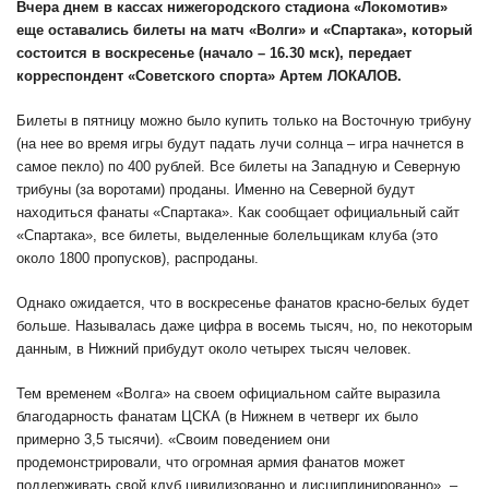
Вчера днем в кассах нижегородского стадиона «Локомотив»
еще оставались билеты на матч «Волги» и «Спартака», который
состоится в воскресенье (начало – 16.30 мск), передает
корреспондент «Советского спорта» Артем ЛОКАЛОВ.
Билеты в пятницу можно было купить только на Восточную трибуну
(на нее во время игры будут падать лучи солнца – игра начнется в
самое пекло) по 400 рублей. Все билеты на Западную и Северную
трибуны (за воротами) проданы. Именно на Северной будут
находиться фанаты «Спартака». Как сообщает официальный сайт
«Спартака», все билеты, выделенные болельщикам клуба (это
около 1800 пропусков), распроданы.
Однако ожидается, что в воскресенье фанатов красно-белых будет
больше. Называлась даже цифра в восемь тысяч, но, по некоторым
данным, в Нижний прибудут около четырех тысяч человек.
Тем временем «Волга» на своем официальном сайте выразила
благодарность фанатам ЦСКА (в Нижнем в четверг их было
примерно 3,5 тысячи). «Своим поведением они
продемонстрировали, что огромная армия фанатов может
поддерживать свой клуб цивилизованно и дисциплинированно», –