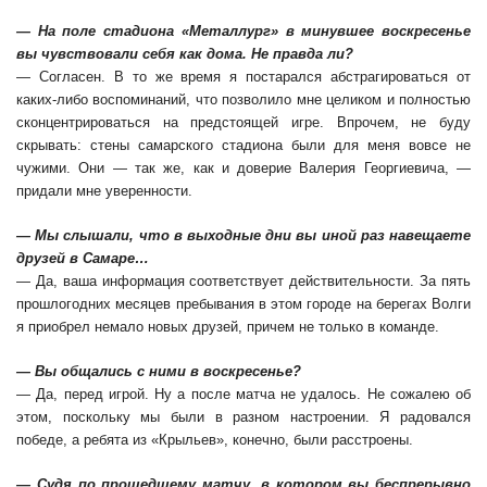
— На поле стадиона «Металлург» в минувшее воскресенье
вы чувствовали себя как дома. Не правда ли?
— Согласен. В то же время я постарался абстрагироваться от
каких-либо воспоминаний, что позволило мне целиком и полностью
сконцентрироваться на предстоящей игре. Впрочем, не буду
скрывать: стены самарского стадиона были для меня вовсе не
чужими. Они — так же, как и доверие Валерия Георгиевича, —
придали мне уверенности.
— Мы слышали, что в выходные дни вы иной раз навещаете
друзей в Самаре…
— Да, ваша информация соответствует действительности. За пять
прошлогодних месяцев пребывания в этом городе на берегах Волги
я приобрел немало новых друзей, причем не только в команде.
— Вы общались с ними в воскресенье?
— Да, перед игрой. Ну а после матча не удалось. Не сожалею об
этом, поскольку мы были в разном настроении. Я радовался
победе, а ребята из «Крыльев», конечно, были расстроены.
— Судя по прошедшему матчу, в котором вы беспрерывно