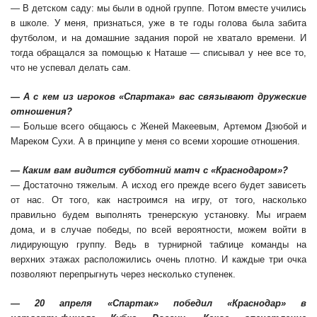
— В детском саду: мы были в одной группе. Потом вместе учились
в школе. У меня, признаться, уже в те годы голова была забита
футболом, и на домашние задания порой не хватало времени. И
тогда обращался за помощью к Наташе — списывал у нее все то,
что не успевал делать сам.
— А с кем из игроков «Спартака» вас связывают дружеские
отношения?
— Больше всего общаюсь с Женей Макеевым, Артемом Дзюбой и
Мареком Сухи. А в принципе у меня со всеми хорошие отношения.
— Каким вам видится субботний матч с «Краснодаром»?
— Достаточно тяжелым. А исход его прежде всего будет зависеть
от нас. От того, как настроимся на игру, от того, насколько
правильно будем выполнять тренерскую установку. Мы играем
дома, и в случае победы, по всей вероятности, можем войти в
лидирующую группу. Ведь в турнирной таблице команды на
верхних этажах расположились очень плотно. И каждые три очка
позволяют перепрыгнуть через несколько ступенек.
— 20 апреля «Спартак» победил «Краснодар» в