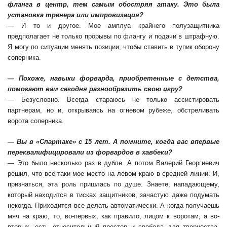
фланга в центр, тем самым обостряя атаку. Это была
установка тренера или импровизация?
— И то и другое. Мое амплуа крайнего полузащитника
предполагает не только прорывы по флангу и подачи в штрафную.
Я могу по ситуации менять позиции, чтобы ставить в тупик оборону
соперника.
— Похоже, навыки форварда, приобретенные с детства,
помогают вам сегодня разнообразить свою игру?
— Безусловно. Всегда стараюсь не только ассистировать
партнерам, но и, открываясь на огневом рубеже, обстреливать
ворота соперника.
— Вы в «Спартаке» с 15 лет. А помните, когда вас впервые
переквалифицировали из форвардов в хавбеки?
— Это было несколько раз в дубле. А потом Валерий Георгиевич
решил, что все-таки мое место на левом краю в средней линии. И,
признаться, эта роль пришлась по душе. Знаете, нападающему,
который находится в тисках защитников, зачастую даже подумать
некогда. Приходится все делать автоматически. А когда получаешь
мяч на краю, то, во-первых, как правило, лицом к воротам, а во-
вторых, есть относительный простор и свобода для творчества.