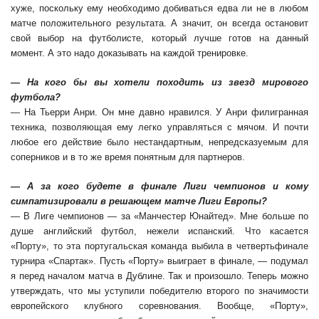
хуже, поскольку ему необходимо добиваться едва ли не в любом
матче положительного результата. А значит, он всегда остановит
свой выбор на футболисте, который лучше готов на данный
момент. А это надо доказывать на каждой тренировке.
— На кого бы вы хотели походить из звезд мирового
футбола?
— На Тьерри Анри. Он мне давно нравился. У Анри филигранная
техника, позволяющая ему легко управляться с мячом. И почти
любое его действие было нестандартным, непредсказуемым для
соперников и в то же время понятным для партнеров.
— А за кого будете в финале Лиги чемпионов и кому
симпатизировали в решающем матче Лиги Европы?
— В Лиге чемпионов — за «Манчестер Юнайтед». Мне больше по
душе английский футбол, нежели испанский. Что касается
«Порту», то эта португальская команда выбила в четвертьфинале
турнира «Спартак». Пусть «Порту» выиграет в финале, — подумал
я перед началом матча в Дублине. Так и произошло. Теперь можно
утверждать, что мы уступили победителю второго по значимости
европейского клубного соревнования. Вообще, «Порту»,