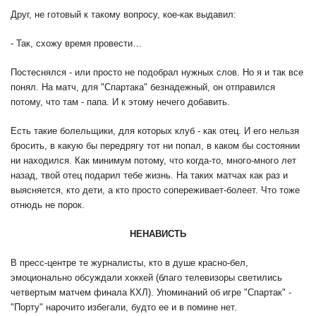
Друг, не готовый к такому вопросу, кое-как выдавил:
- Так, схожу время провести…
Постеснялся - или просто не подобрал нужных слов. Но я и так все
понял. На матч, для "Спартака" безнадежный, он отправился
потому, что там - папа. И к этому нечего добавить.
Есть такие болельщики, для которых клуб - как отец. И его нельзя
бросить, в какую бы передрягу тот ни попал, в каком бы состоянии
ни находился. Как минимум потому, что когда-то, много-много лет
назад, твой отец подарил тебе жизнь. На таких матчах как раз и
выясняется, кто дети, а кто просто сопереживает-болеет. Что тоже
отнюдь не порок.
НЕНАВИСТЬ
В пресс-центре те журналисты, кто в душе красно-бел,
эмоционально обсуждали хоккей (благо телевизоры светились
четвертым матчем финала КХЛ). Упоминаний об игре "Спартак" -
"Порту" нарочито избегали, будто ее и в помине нет.