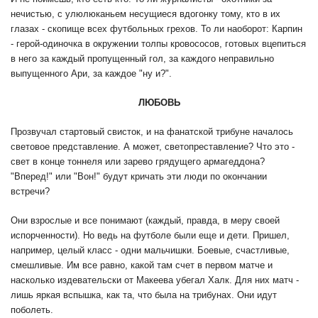
нечистью, с улюлюканьем несущиеся вдогонку тому, кто в их
глазах - скопище всех футбольных грехов. То ли наоборот: Карпин
- герой-одиночка в окружении толпы кровососов, готовых вцепиться
в него за каждый пропущенный гол, за каждого неправильно
выпущенного Ари, за каждое "ну и?".
ЛЮБОВЬ
Прозвучал стартовый свисток, и на фанатской трибуне началось
световое представление. А может, светопреставление? Что это -
свет в конце тоннеля или зарево грядущего армагеддона?
"Вперед!" или "Вон!" будут кричать эти люди по окончании
встречи?
Они взрослые и все понимают (каждый, правда, в меру своей
испорченности). Но ведь на футболе были еще и дети. Пришел,
например, целый класс - одни мальчишки. Боевые, счастливые,
смешливые. Им все равно, какой там счет в первом матче и
насколько издевательски от Макеева убегал Халк. Для них матч -
лишь яркая вспышка, как та, что была на трибунах. Они идут
поболеть.