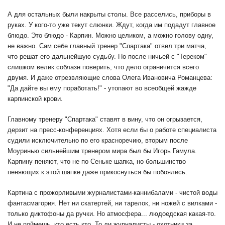
А для остальных были накрыты столы. Все расселись, приборы в
руках. У кого-то уже текут слюнки. Ждут, когда им подадут главное
блюдо. Это блюдо - Карпин. Можно целиком, а можно голову одну,
не важно. Сам себе главный тренер "Спартака" отвел три матча,
что решат его дальнейшую судьбу. Но после ничьей с "Тереком"
слишком велик соблазн поверить, что дело ограничится всего
двумя. И даже отрезвляющие слова Олега Ивановича Романцева:
"Да дайте вы ему поработать!" - утопают во всеобщей жажде
карпинской крови.
Главному тренеру "Спартака" ставят в вину, что он огрызается,
дерзит на пресс-конференциях. Хотя если бы о работе специалиста
судили исключительно по его красноречию, вторым после
Моуринью сильнейшим тренером мира был бы Игорь Гамула.
Карпину пеняют, что не по Сеньке шапка, но большинство
пеняющих к этой шапке даже прикоснуться бы побоялись.
Картина с прожорливыми журналистами-каннибалами - чистой воды
фантасмагория. Нет ни скатертей, ни тарелок, ни ножей с вилками -
только диктофоны да ручки. Но атмосфера... людоедская какая-то.
И не поймешь, кто есть кто. То ли журналисты - охотники за