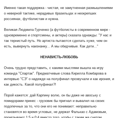
Именно такая поддержка - чистая, не замутненная размышлениями
о неверной тактике, нерадивых бразильцах и неокрепших
россиянах, футболистам и нужна.
Великая Людмила Гурченко (а футболисты в современном мире -
одновременно и спортсмены, и актеры) сказала однажды: "У нас и
так тернистый путь. Но артиста пытаются сделать хуже, чем он
есть, вывернуть наизнанку... А мы обидчивые. Как дети..."
НЕНАВИСТЬ-ЛЮБОВЬ
Очень трудно представить, с какими мыслями вышла на игру
команда "Спартак". Предматчевые слова Кирилла Комбарова в
интервью "СЭ" о надежде на полуфинал прозвучали и как ирония, и
как дикость. Какой полуфинал?!
Порой кажется: дай Карпину волю, он бы даже не авоську с
помидорами принес - грузовик бы пригнал и вывалил на своих
подопечных за то, что они его не понимают: неправильно
становятся во время угловых, не держат Фалькао с Адамовым,
проигрывают 1:5 и 0:4 вместо того, чтобы с таким же счетом