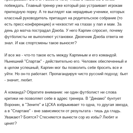
побеждать. Главный тренер уже который раз устраивает игрокам
прилюдную порку. А те выглядят как нерадивые ученики, которых
классный руководитель притащил на родительское собрание (то
есть пресс-конференцию) и чехвостит на глазах у пап и мам. За
день до матча пострадал Дзюба. У него Карпин спросил, почему
футболисты не выполняют установки. Двоечник Дзюба ответа не
знал. И как спортсмены такое выносят?
И все же - что-то такое есть между Карпиным и его командой.
Нынешний "Спартак" - действительно его. Человек обеспеченный и
в целом успешный, Карпин мог бы позволить себе бросить все и
уйти. Но он-то работает. Пропагандируя чисто русский подход: бьет
- значит, любит.
А команда? Обратите внимание: ни один футболист ни слова
критики не позволяет себе в адрес тренера. В "Динамо" бунтует
Воронин, в "Зените" и ЦСКА взбрыкивает то одна, то другая звезда,
а в "Спартаке" - вне зависимости от результата - тишь да гладь.
Уважают? Боятся? Стесняются вынести сор из избы? Любят и
ценят?