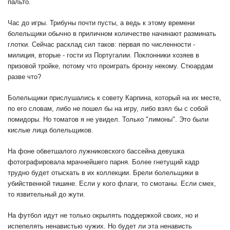
пальто.
Час до игры. Трибуны почти пусты, а ведь к этому времени
болельщики обычно в приличном количестве начинают разминать
глотки. Сейчас расклад сил таков: первая по численности -
милиция, вторые - гости из Португалии. Поклонники хозяев в
призовой тройке, потому что проиграть бронзу некому. Стюардам
разве что?
Болельщики прислушались к совету Карпина, который на их месте,
по его словам, либо не пошел бы на игру, либо взял бы с собой
помидоры. Но томатов я не увидел. Только "лимоны". Это были
кислые лица болельщиков.
На фоне обветшалого лужниковского бассейна девушка
фотографировала мрачнейшего парня. Более гнетущий кадр
трудно будет отыскать в их коллекции. Брели болельщики в
убийственной тишине. Если у кого флаги, то смотаны. Если смех,
то язвительный до жути.
На футбол идут не только окрылять поддержкой своих, но и
испепелять ненавистью чужих. Но будет ли эта ненависть