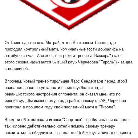
От Гоинга до городка Матрай, что в Восточном Тироле, где
проходил контрольный матч, номинальные гости добрались на
автобусе за час. А хозяева - игроки и тренеры "Ваккера" (так с
этого сезона называется бывший клуб Черчесова "Тироль") - за два
с половиной.
Впрочем, новый тренер тирольцев Ларс Сендергард перед игрой
опасался вовсе не усталости своих футболистов, а...
реваншистского настроения оппонента: он сказал мне, что по
иронии судьбы именно ему, тогда работавшему с ГАК, Черчесов
проиграл в прошлом году свой последний матч в "Тироле".
Вряд ли об этом знали игроки "Спартака" - но бились они на поле
так, словно действительно хотели помочь своему тренеру
поквитаться с обидчиком. Правда, до 15-й минуты ничего опасного