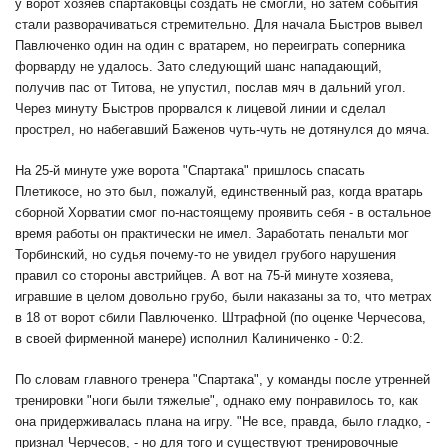
у ворот хозяев спартаковцы создать не смогли, но затем события
стали разворачиваться стремительно. Для начала Быстров вывел
Павлюченко один на один с вратарем, но переиграть соперника
форварду не удалось. Зато следующий шанс нападающий,
получив пас от Титова, не упустил, послав мяч в дальний угол.
Через минуту Быстров прорвался к лицевой линии и сделал
прострел, но набегавший Баженов чуть-чуть не дотянулся до мяча.
На 25-й минуте уже ворота "Спартака" пришлось спасать
Плетикосе, но это был, пожалуй, единственный раз, когда вратарь
сборной Хорватии смог по-настоящему проявить себя - в остальное
время работы он практически не имел. Заработать пенальти мог
Торбинский, но судья почему-то не увидел грубого нарушения
правил со стороны австрийцев. А вот на 75-й минуте хозяева,
игравшие в целом довольно грубо, были наказаны за то, что метрах
в 18 от ворот сбили Павлюченко. Штрафной (по оценке Черчесова,
в своей фирменной манере) исполнил Калиниченко - 0:2.
По словам главного тренера "Спартака", у команды после утренней
тренировки "ноги были тяжелые", однако ему понравилось то, как
она придерживалась плана на игру. "Не все, правда, было гладко, -
признал Черчесов, - но для того и существуют тренировочные