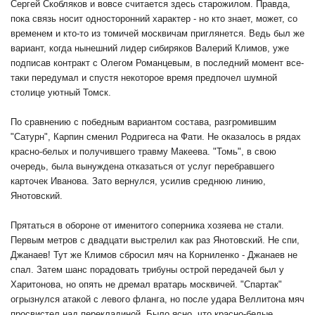
Сергей Скобляков и вовсе считается здесь старожилом. Правда,
пока связь носит односторонний характер - но кто знает, может, со
временем и кто-то из томичей москвичам приглянется. Ведь был же
вариант, когда нынешний лидер сибиряков Валерий Климов, уже
подписав контракт с Олегом Романцевым, в последний момент все-
таки передумал и спустя некоторое время предпочел шумной
столице уютный Томск.
По сравнению с победным вариантом состава, разгромившим
"Сатурн", Карпин сменил Родригеса на Фати. Не оказалось в рядах
красно-белых и получившего травму Макеева. "Томь", в свою
очередь, была вынуждена отказаться от услуг перебравшего
карточек Иванова. Зато вернулся, усилив среднюю линию,
Янотовский.
Прятаться в обороне от именитого соперника хозяева не стали.
Первым метров с двадцати выстрелил как раз Янотовский. Не спи,
Джанаев! Тут же Климов сбросил мяч на Корниленко - Джанаев не
спал. Затем шанс порадовать трибуны острой передачей был у
Харитонова, но опять не дремал вратарь москвичей. "Спартак"
огрызнулся атакой с левого фланга, но после удара Веллитона мяч
просвистел над перекладиной. Было ясно, что красно-белые