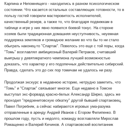
Карпина и Непомнящего - находились в разном психологическом
состоянии. Что касается остальных составляющих готовности, то в
пользу гостей говорили мастеровитость исполнителей,
качественный резерв, а также то, что благодаря подвижкам в
таблице и игре у них явно появился боевой тонус. На стороне
хозяев были традиционная домашняя неуступчивость, неуемная
поддержка земляков и громадное желание во что бы то ни стало
обыграть наконец-то "Спартак". Повелось это еще с той поры, когда
"Томь" возглавлял амбициозный Валерий Петраков, считавший
выигрыш у девятикратного чемпиона лучшей возможностью
доказать, что характер у его подопечных действительно сибирский.
Правда, сделать это до сих пор томичам не удалось ни разу.
Продолжая экскурс в недавнюю историю, нетрудно заметить, что
"Томь" и "Спартак" связывает многое. Еще недавно в Томске
выступал экс-форвард красно-белых Александр Ширко, здесь же
проходил "предзенитовскую обкатку" другой бывший спартаковец,
Павел Погребняк, а сейчас набираются игровых ума-разума
отправленные в аренду Андрей Иванов с Егором Филипенко. В
прошлом году, пусть и недолго, команду возглавляли Мирослав
Ромащенко и Валерий Кечинов. А спартаковский воспитанник