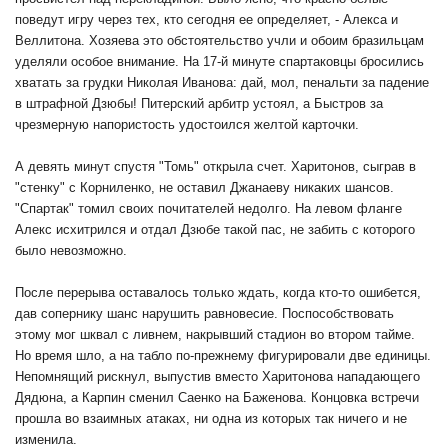
поведут игру через тех, кто сегодня ее определяет, - Алекса и
Веллитона. Хозяева это обстоятельство учли и обоим бразильцам
уделяли особое внимание. На 17-й минуте спартаковцы бросились
хватать за грудки Николая Иванова: дай, мол, пенальти за падение
в штрафной Дзюбы! Питерский арбитр устоял, а Быстров за
чрезмерную напористость удостоился желтой карточки.
А девять минут спустя "Томь" открыла счет. Харитонов, сыграв в
"стенку" с Корниленко, не оставил Джанаеву никаких шансов.
"Спартак" томил своих почитателей недолго. На левом фланге
Алекс исхитрился и отдал Дзюбе такой пас, не забить с которого
было невозможно.
После перерыва оставалось только ждать, когда кто-то ошибется,
дав сопернику шанс нарушить равновесие. Поспособствовать
этому мог шквал с ливнем, накрывший стадион во втором тайме.
Но время шло, а на табло по-прежнему фигурировали две единицы.
Непомнящий рискнул, выпустив вместо Харитонова нападающего
Дядюна, а Карпин сменил Саенко на Баженова. Концовка встречи
прошла во взаимных атаках, ни одна из которых так ничего и не
изменила.