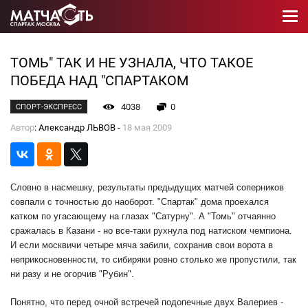
ТОМЬ" ТАК И НЕ УЗНАЛА, ЧТО ТАКОЕ
ПОБЕДА НАД "СПАРТАКОМ
4038
0
СПОРТ-ЭКСПРЕСС
Автор
: Александр ЛЬВОВ -
18 мая 2009
Словно в насмешку, результаты предыдущих матчей соперников
совпали с точностью до наоборот. "Спартак" дома проехался
катком по угасающему на глазах "Сатурну". А "Томь" отчаянно
сражалась в Казани - но все-таки рухнула под натиском чемпиона.
И если москвичи четыре мяча забили, сохранив свои ворота в
неприкосновенности, то сибиряки ровно столько же пропустили, так
ни разу и не огорчив "Рубин".
Понятно, что перед очной встречей подопечные двух Валериев -