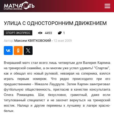
УЛИЦА С ОДНОСТОРОННИМ ДВИЖЕНИЕМ
4493
1
СПОРТ-ЭКСПРЕСС
Автор
: Максим КВЯТКОВСКИЙ -
12 мая 2009
Вчерашний матч стал всего лишь четвертым для Валерия Карпина
на тренерской скамейке, а он многим уже успел удивить! "Спартак",
как и обещал его новый рулевой, невзирая на соперника, взялся
играть первым номером. Что редко происходило при его
предшественнике - Микаэле Лаудрупе. Затем Карпин заинтриговал
футбольную общественность, пригласив в качестве консультанта
Олега Романцева. Шаг, безусловно, грамотный, даже если
титулованный специалист и не захочет вернуться на тренерский
мостик. Налицо и другие перемены к лучшему в лагере красно-
белых.