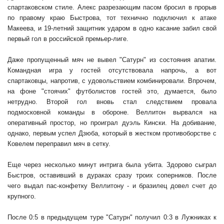
спартаковском стиле. Алекс разрезающим пасом бросил в прорыв
по правому краю Быстрова, тот технично подключил к атаке
Макеева, и 19-летний защитник ударом в одно касание забил свой
первый гол в российской премьер-лиге.
Даже пропущенный мяч не вывел "Сатурн" из состояния апатии.
Командная игра у гостей отсутствовала напрочь, а вот
спартаковцы, напротив, с удовольствием комбинировали. Впрочем,
на фоне "стоячих" футболистов гостей это, думается, было
нетрудно. Второй гол вновь стал следствием провала
подмосковной команды в обороне. Веллитон вырвался на
оперативный простор, но проиграл дуэль Кински. На добивание,
однако, первым успел Дзюба, который в жестком противоборстве с
Ковелем переправил мяч в сетку.
Еще через несколько минут интрига была убита. Здорово сыграл
Быстров, оставивший в дураках сразу троих соперников. После
чего выдал пас-конфетку Веллитону - и бразилец довел счет до
крупного.
После 0:5 в предыдущем туре "Сатурн" получил 0:3 в Лужниках к