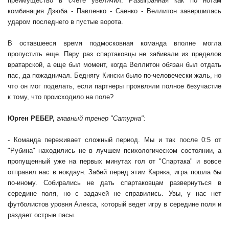
преимущество в счете увеличил. Разыгранная как по нотам
комбинация Дзюба - Павленко - Саенко - Веллитон завершилась
ударом последнего в пустые ворота.
В оставшееся время подмосковная команда вполне могла
пропустить еще. Пару раз спартаковцы не забивали из пределов
вратарской, а еще был момент, когда Веллитон обязан был отдать
пас, да пожадничал. Беднягу Кински было по-человечески жаль, но
что он мог поделать, если партнеры проявляли полное безучастие
к тому, что происходило на поле?
Юрген РЕБЕР,
главный тренер "Сатурна":
- Команда переживает сложный период. Мы и так после 0:5 от
"Рубина" находились не в лучшем психологическом состоянии, а
пропущенный уже на первых минутах гол от "Спартака" и вовсе
отправил нас в нокдаун. Забей перед этим Каряка, игра пошла бы
по-иному. Собирались не дать спартаковцам развернуться в
середине поля, но с задачей не справились. Увы, у нас нет
футболистов уровня Алекса, который ведет игру в середине поля и
раздает острые пасы.