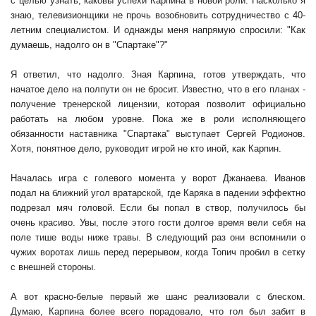
с целью узнать, каковы успехи Карпина в новой роли. Насколько я
знаю, телевизионщики не прочь возобновить сотрудничество с 40-
летним специалистом. И однажды меня напрямую спросили: "Как
думаешь, надолго он в "Спартаке"?"
Я ответил, что надолго. Зная Карпина, готов утверждать, что
начатое дело на полпути он не бросит. Известно, что в его планах -
получение тренерской лицензии, которая позволит официально
работать на любом уровне. Пока же в роли исполняющего
обязанности наставника "Спартака" выступает Сергей Родионов.
Хотя, понятное дело, руководит игрой не кто иной, как Карпин.
Началась игра с голевого момента у ворот Джанаева. Иванов
подал на ближний угол вратарской, где Каряка в падении эффектно
подрезал мяч головой. Если бы попал в створ, получилось бы
очень красиво. Увы, после этого гости долгое время вели себя на
поле тише воды ниже травы. В следующий раз они вспомнили о
чужих воротах лишь перед перерывом, когда Топич пробил в сетку
с внешней стороны.
А вот красно-белые первый же шанс реализовали с блеском.
Думаю, Карпина более всего порадовало, что гол был забит в