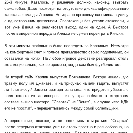
26-й минуте. Казалось, у раменчан должно, наконец, взыграть
самолюбие. Даже несмотря на отсутствие дисквалифицированного
капитана команды Игонина. Но игра по-прежнему напоминала улицу
с односторонним движением. Спартаковцы без устали атаковали, и
вот уже Дзюба не реализовал выход один на один. А Быстров
после выверенной передачи Алекса не сумел переиграть Кински.
В эти минуты любопытно было последить за Карпиным. Несмотря
на комфортный счет и полное преимущество своих подопечных, он
оставался на ногах. На любое игровое действие реагировал столь
же эмоционально, как во времена, когда сам был футболистом.
На второй тайм Карпин выпустил Бояринцева. Вскоре небольшую
травму получил Джанаев, и на трибунах начали гадать, выпустят
ли Плетикосу? Замена вратаря означала, что придется убирать с
поля кого-то из легионеров - их у красно-белых в стартовом
составе вышло шестеро. "Спартак" не "Зенит", в случае чего КДК
его не простит", - перешептывались между собой болельщики.
А черно-синие, похоже, и не надеялись отыграться. "Спартак"
после перерыва атаковал уже не столь яростно и разнообразно, но