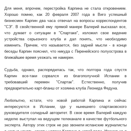
Для меня, впрочем, перестройка Карпина не стала откровением.
Хорошо помню, как 20 февраля 2007 года в Виго успешный
бизнесмен Карпин два часа отвечал на вопросы корреспондентов
"СЭ". В свойственной ему прямой манере Валерий высказал все,
что думает о ситуации в "Спартаке", изложил свое видение
устройства серьезного клуба и дал понять, что необходимо
изменить. Причем, что называется, без задней мысли - в конце
беседы Карпин пояснил, что никуда с Пиренейского полуострова в
ближайшее время уезжать не намерен.
Судьба, однако, распорядилась так, что полтора года спустя
Карпин все-таки сорвался из благополучной Испании в
требовавший перемен "Спартак". Естественно, получив
предварительно карт-бланш от хозяина клуба Леонида Федуна.
Любопытно, кстати, что новой работой Карпина и сейчас
интересуются в Испании, где у нынешнего спартаковского
руководителя солидный авторитет. В свое время Валерий каждую
неделю выступал на ведущем телеканале в качестве футбольного
эксперта. Автору этих строк не раз звонили испанские журналисты