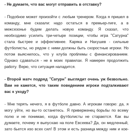
- Не думаете, что вас могут отправить в отставку?
- Подобное может произойти с любым тренером. Когда я пришел в
команду, мне сказали: надо остаться в премьер-лиге, а в
межсезонье будем делать новую команду. Я сказал, что
необходимо усилить три-четыре позиции, чтобы игра "Сатурна"
стала быстрее и эффективнее. Каряка и Нахушев - сильные
футболисты, но рядом с ними должны быть скоростные игроки. Но
потом выяснилось, что у клуба проблемы с финансированием.
Однако сдаваться - не в моих правилах. Я намерен продолжить
работу. Верю, что ситуация наладится.
- Второй матч подряд "Сатурн" выглядит очень уж безвольно.
Вам не кажется, что таким поведением игроки подталкивают
вас к уходу?
- Мне терять нечего, я в футболе давно. А игрокам говорю: да, я
могу уйти, но вы-то останетесь. Я приверженец борьбы по всему
полю и не понимаю, когда футболисты не стараются. Как вы
думаете, почему я выпускаю на поле Евсеева? Да, он медленный,
зато бьется изо всех сил! В этом и есть разница между ним и кое-