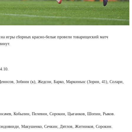
 на игры сборных красно-белые провели товарищеский матч
минут.
4.10.
Денисов, Зобнин (к), Жедсон, Барко, Маркиньос (Зорин, 41), Солари,
Носачев, Кобылин, Пелевин, Сорокин, Цыганков, Шопин, Рыков.
Кондояниди, Макушенко, Сечкин, Дятлов, Житников, Сорокин.