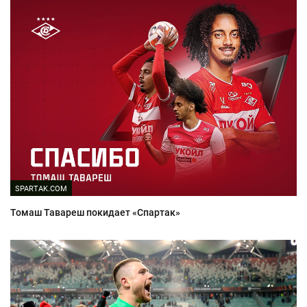
SPARTAK.COM
Томаш Тавареш покидает «Спартак»