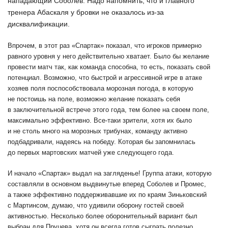
нападающий Соболев. Надо напомнить, что и главного
тренера Абаскаля у бровки не оказалось из-за
дисквалификации.
Впрочем, в этот раз «Спартак» показал, что игроков примерно
равного уровня у него действительно хватает. Было бы желание
провести матч так, как команда способна, то есть, показать свой
потенциал. Возможно, что быстрой и агрессивной игре в атаке
хозяев поля поспособствовала морозная погода, в которую
не постоишь на поле, возможно желание показать себя
в заключительной встрече этого года, тем более на своем поле,
максимально эффективно. Все-таки зрители, хотя их было
и не столь много на морозных трибунах, команду активно
подбадривали, надеясь на победу. Которая бы запомнилась
до первых мартовских матчей уже следующего года.
И начало «Спартак» выдал на загляденье! Группа атаки, которую
составляли в основном выдвинутые вперед Соболев и Промес,
а также эффективно поддерживавшие их по краям Зиньковский
с Мартинсом, думаю, что удивили оборону гостей своей
активностью. Несколько более оборонительный вариант был
выбран для Пруцева, хотя он всегда готов сыграть полезно