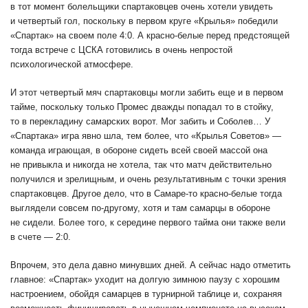
в тот момент болельщики спартаковцев очень хотели увидеть
и четвертый гол, поскольку в первом круге «Крылья» победили
«Спартак» на своем поле 4:0. А красно-белые перед предстоящей
тогда встрече с ЦСКА готовились в очень непростой
психологической атмосфере.
И этот четвертый мяч спартаковцы могли забить еще и в первом
тайме, поскольку только Промес дважды попадал то в стойку,
то в перекладину самарских ворот. Мог забить и Соболев… У
«Спартака» игра явно шла, тем более, что «Крылья Советов» —
команда играющая, в обороне сидеть всей своей массой она
не привыкла и никогда не хотела, так что матч действительно
получился и зрелищным, и очень результативным с точки зрения
спартаковцев. Другое дело, что в Самаре-то красно-белые тогда
выглядели совсем по-другому, хотя и там самарцы в обороне
не сидели. Более того, к середине первого тайма они также вели
в счете — 2:0.
Впрочем, это дела давно минувших дней. А сейчас надо отметить
главное: «Спартак» уходит на долгую зимнюю паузу с хорошим
настроением, обойдя самарцев в турнирной таблице и, сохраняя