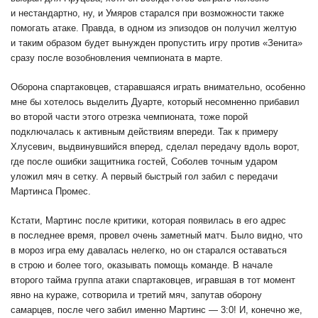
и нестандартно, ну, и Умяров старался при возможности также
помогать атаке. Правда, в одном из эпизодов он получил желтую
и таким образом будет вынужден пропустить игру против «Зенита»
сразу после возобновления чемпионата в марте.
Оборона спартаковцев, старавшаяся играть внимательно, особенно
мне бы хотелось выделить Дуарте, который несомненно прибавил
во второй части этого отрезка чемпионата, тоже порой
подключалась к активным действиям впереди. Так к примеру
Хлусевич, выдвинувшийся вперед, сделал передачу вдоль ворот,
где после ошибки защитника гостей, Соболев точным ударом
уложил мяч в сетку. А первый быстрый гол забил с передачи
Мартинса Промес.
Кстати, Мартинс после критики, которая появилась в его адрес
в последнее время, провел очень заметный матч. Было видно, что
в мороз игра ему давалась нелегко, но он старался оставаться
в строю и более того, оказывать помощь команде. В начале
второго тайма группа атаки спартаковцев, игравшая в тот момент
явно на кураже, сотворила и третий мяч, запутав оборону
самарцев, после чего забил именно Мартинс — 3:0! И, конечно же,