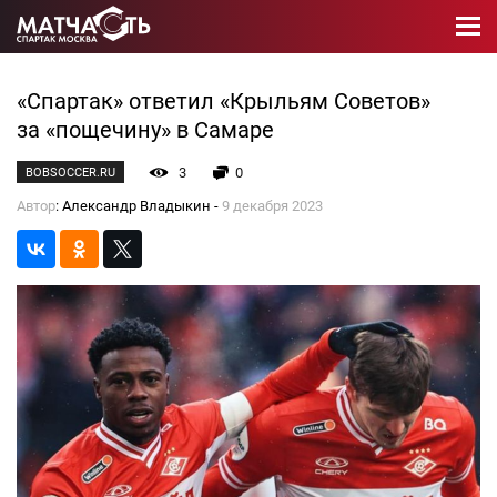
«Спартак» ответил «Крыльям Советов»
за «пощечину» в Самаре
3
0
BOBSOCCER.RU
Автор
: Александр Владыкин -
9 декабря 2023