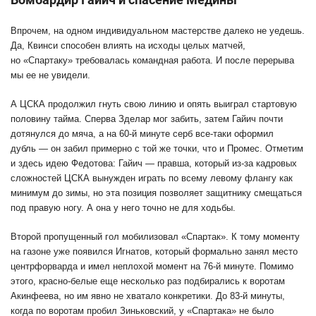
Впрочем, на одном индивидуальном мастерстве далеко не уедешь.
Да, Квинси способен влиять на исходы целых матчей,
но «Спартаку» требовалась командная работа. И после перерыва
мы ее не увидели.
А ЦСКА продолжил гнуть свою линию и опять выиграл стартовую
половину тайма. Сперва Зделар мог забить, затем Гайич почти
дотянулся до мяча, а на 60-й минуте серб все-таки оформил
дубль — он забил примерно с той же точки, что и Промес. Отметим
и здесь идею Федотова: Гайич — правша, который из-за кадровых
сложностей ЦСКА вынужден играть по всему левому флангу как
минимум до зимы, но эта позиция позволяет защитнику смещаться
под правую ногу. А она у него точно не для ходьбы.
Второй пропущенный гол мобилизовал «Спартак». К тому моменту
на газоне уже появился Игнатов, который формально занял место
центрфорварда и имел неплохой момент на 76-й минуте. Помимо
этого, красно-белые еще несколько раз подбирались к воротам
Акинфеева, но им явно не хватало конкретики. До 83-й минуты,
когда по воротам пробил Зиньковский, у «Спартака» не было