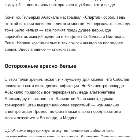
с другой — всего лишь полтора часа футбола, как и везде.
Конечно, Гильермо Абаскаль настраивал «Спартак» особо, ведь
от этой встречи зависело слишком многое. Но перекачать команду
тоже было нельзя — все помнят предыдущее дерби, где
переизбыток эмоций вылился в конфликт Соболева и Виллиана
Роши. Нервов красно-белые и так сожгли немало за последнее
время. Здесь главное — спокойствие.
Осторожные красно-белые
С этой точки зрения, может, и к лучшему для хозяев, что Соболев
пропускал матч из-за дисквалификации. Но без центрфорварда
Абаскалю пришлось все перекраивать, ведь альтернативы
Александру в составе нет. Вариантов было много, однако
тренерский штаб выбрал наиболее вероятный
—
номинально
в центре играл Промес, но фактически в зоне перед воротами
могли оказаться и Бонгонда, и Медина.
ЦСКА тоже перетряхнул атаку, но появление Заболотного
на скамейке запасных уже не удивляет. Владимир Федотов сделал