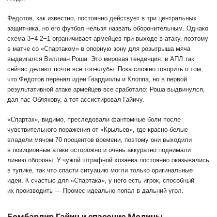
Федотов, как известно, постоянно действует в три центральных
защитника, но его футбол нельзя назвать оборонительным. Однако
схема 3−4-2−1 ограничивает армейцев при выходе в атаку, поэтому
в матче со «Спартаком» в опорную зону для розыгрыша мяча
выдвигался Виллиан Роша. Это мировая тенденция: в АПЛ так
сейчас делают почти все топ-клубы. Пока сложно говорить о том,
что Федотов перенял идеи Гвардиолы и Клоппа, но в первой
результативной атаке армейцев все сработало: Роша выдвинулся,
дал пас Облякову, а тот ассистировал Гайичу.
«Спартак», видимо, преследовали фантомные боли после
чувствительного поражения от «Крыльев», где красно-белые
владели мячом 70 процентов времени, поэтому они выходили
в позиционные атаки осторожно и очень аккуратно поднимали
линию обороны. У чужой штрафной хозяева постоянно оказывались
в тупике, так что спасти ситуацию могли только оригинальные
идеи. К счастью для «Спартака», у него есть игрок, способный
их производить — Промес идеально попал в дальний угол.
Бомбардир Гайич и спасение Медины