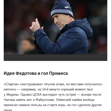
Идея Федотова и гол Промеса
«Спартак» конструировал тягучие атаки, но местами получалось
неплохо — например, на 14-й минуте хороший момент был
у Медины. Однако ЦСКА выглядел чуть острее — вскоре после
Чалова забить мог и Файзуллаев. Узбекский хавбек вообще
приносил немало пользы на старте игры, но гол сделали другие
люди.