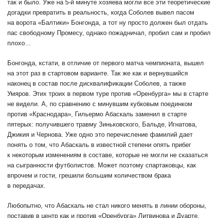
так и было. Уже на 5-й минуте хозяева могли все эти теоретические
догадки превратить в реальность, когда Соболев вывел пасом
на ворота «Балтики» Бонгонда, а тот ну просто должен был отдать
пас свободному Промесу, однако пожадничал, пробил сам и пробил
плохо…
Бонгонда, кстати, в отличие от первого матча чемпионата, вышел
на этот раз в стартовом варианте. Так же как и вернувшийся
наконец в состав после дисквалификации Соболев, а также
Умяров. Этих троих в первом туре против «Оренбурга» мы в старте
не видели. А, по сравнению с минувшим кубковым поединком
против «Краснодара», Гильермо Абаскаль заменил в старте
пятерых: получившего травму Зиньковского, Бальде, Игнатова,
Джикия и Чернова. Уже одно это перечисление фамилий дает
понять о том, что Абаскаль в известной степени опять прибег
к некоторым изменениям в составе, которые не могли не сказаться
на сыгранности футболистов. Может поэтому спартаковцы, как
впрочем и гости, грешили большим количеством брака
в передачах.
Любопытно, что Абаскаль не стал никого менять в линии обороны,
поставив в центр как и против «Оренбурга» Литвинова и Дуарте,