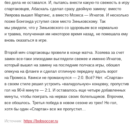
без дела не оставался. И, пытаясь внести какую-то свежесть в игру
спартаковцев, Абаскаль сделал сразу двойную замену: вместо
Умярова вышел Мартинс, а вместо Мозеса — Игнатов. И несколько
позже Бонгонда уступил свое место Зиньковскому. Так
мы увидели, что у Зиньковского со здоровьем все нормально
и травма, полученная им некоторое время назад, не помешала ему
вновь оказаться в игре.
Второй мяч спартаковцы провели в конце матча. Хозяева за счет
замен все-таки эпизодами выглядели свежее и именно Игнатов,
который вышел на замену на последние полчаса игры, обошел
опекуна на фланге и сделал отличную передачу вдоль ворот
на Промеса. Квинси не промахнулся — 2:0. Всё? Нет. «Спартак»
в своем стиле решил устроить «валидольную» концовку, пропустив
гол на 90-й минуте — 2:1. И оставалось еще четыре добавленных
минуты, чтобы поиграть на нервах своих болельщиков. Впрочем,
все обошлось. Третья победа в новом сезоне из трех! Но гол,
хотя бы один «Спартак» все же пропустил…
Источник:
https://bobsoccer.ru