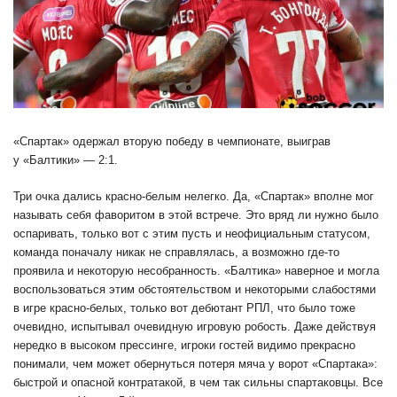
«Спартак» одержал вторую победу в чемпионате, выиграв
у «Балтики» — 2:1.
Три очка дались красно-белым нелегко. Да, «Спартак» вполне мог
называть себя фаворитом в этой встрече. Это вряд ли нужно было
оспаривать, только вот с этим пусть и неофициальным статусом,
команда поначалу никак не справлялась, а возможно где-то
проявила и некоторую несобранность. «Балтика» наверное и могла
воспользоваться этим обстоятельством и некоторыми слабостями
в игре красно-белых, только вот дебютант РПЛ, что было тоже
очевидно, испытывал очевидную игровую робость. Даже действуя
нередко в высоком прессинге, игроки гостей видимо прекрасно
понимали, чем может обернуться потеря мяча у ворот «Спартака»:
быстрой и опасной контратакой, в чем так сильны спартаковцы. Все