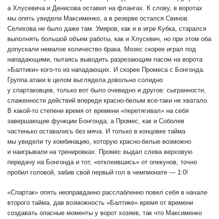
а Хлусевича и Денисова оставил на флангах. К слову, в воротах
мы опять увидели Максименко, а в резерве остался Свинов.
Селихова не было даже там. Умяров, как и в игре Кубка, старался
выполнять большой объем работы, как и Хлусевич, но при этом оба
допускали немалое количество брака. Мозес скорее играл под
нападающими, пытаясь выводить разрезающим пасом на ворота
«Балтики» кого-то из нападающих. И скорее Промеса с Бонгонда.
Группа атаки в целом выглядела довольно солидно
у спартаковцев, только вот было очевидно и другое: сыгранности,
слаженности действий впереди красно-белым все-таки не хватало.
В какой-то степени время от времени «перетягивал» на себя
завершающие функции Бонгонда, а Промес, как и Соболев
частенько оставались без мяча. И только в концовке тайма
мы увидели ту комбинацию, которую красно-белые возможно
и наигрывали на тренировках: Промес выдал слева верховую
передачу на Бонгонда и тот, «отклеившись» от опекунов, точно
пробил головой, забив свой первый гол в чемпионате — 1:0!
«Спартак» опять неоправданно расслабленно повел себя в начале
второго тайма, дав возможность «Балтике» время от времени
создавать опасные моменты у ворот хозяев, так что Максименко