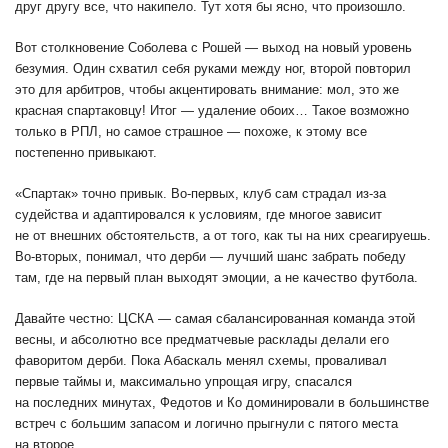
друг другу все, что накипело. Тут хотя бы ясно, что произошло.
Вот столкновение Соболева с Рошей — выход на новый уровень
безумия. Один схватил себя руками между ног, второй повторил
это для арбитров, чтобы акцентировать внимание: мол, это же
красная спартаковцу! Итог — удаление обоих… Такое возможно
только в РПЛ, но самое страшное — похоже, к этому все
постепенно привыкают.
«Спартак» точно привык. Во-первых, клуб сам страдал из-за
судейства и адаптировался к условиям, где многое зависит
не от внешних обстоятельств, а от того, как ты на них среагируешь.
Во-вторых, понимал, что дерби — лучший шанс забрать победу
там, где на первый план выходят эмоции, а не качество футбола.
Давайте честно: ЦСКА — самая сбалансированная команда этой
весны, и абсолютно все предматчевые расклады делали его
фаворитом дерби. Пока Абаскаль менял схемы, проваливал
первые таймы и, максимально упрощая игру, спасался
на последних минутах, Федотов и Ко доминировали в большинстве
встреч с большим запасом и логично прыгнули с пятого места
на второе.