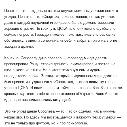
Понятно, что в отдельно взятом случае может случиться все что
угодно. Понятно, что «Спартак», в конце концов, не так уж плох —
даже в каждой неудачной игре красно-белые демонстрировали
хорошие отрезки. Но грохнуть ЦСКА исключительно футбольно
сейчас непросто. Гораздо тяжелее, чем, максимально раскалив
обстановку, вывести соперника из себя и забрать три очка в огне
эмоций и драйва.
Конечно, Соболеву дико повезло — форвард минут десять
провоцировал Рошу: строил гримасы, симулировал и постоянно
шел в жесткие стыки. Но в итоге психанул сам и чудом
не подставил своих. Эпизод, который в идеальном мире должен
был привести к удалению у «Спартака», вызвал вспышку гнева
у всего ЦСКА. И если в первом тайме шла равная борьба, то после
красных карточек в обе стороны хозяева «Открытие Банк Арены»
идеально воспользовались ситуацией.
Это не оправдание Соболева — то, что он сделал, как минимум
некрасиво. Но здесь мы возвращаемся к важному тезису: дерби —
это не только про футбол, но и про психологию.