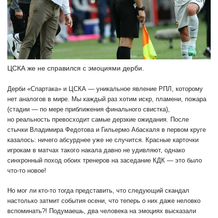
ЦСКА же не справился с эмоциями дерби.
Дерби «Спартака» и ЦСКА — уникальное явление РПЛ, которому
нет аналогов в мире. Мы каждый раз хотим искр, пламени, пожара
(стадии — по мере приближения финального свистка),
но реальность превосходит самые дерзкие ожидания. После
стычки Владимира Федотова и Гильермо Абаскаля в первом круге
казалось: ничего абсурднее уже не случится. Красные карточки
игрокам в матчах такого накала давно не удивляют, однако
синхронный поход обоих тренеров на заседание КДК — это было
что-то новое!
Но мог ли кто-то тогда представить, что следующий скандал
настолько затмит события осени, что теперь о них даже неловко
вспоминать?! Подумаешь, два человека на эмоциях высказали