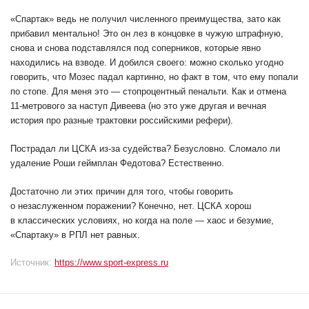
«Спартак» ведь не получил численного преимущества, зато как
прибавил ментально! Это он лез в концовке в чужую штрафную,
снова и снова подставлялся под соперников, которые явно
находились на взводе. И добился своего: можно сколько угодно
говорить, что Мозес падал картинно, но факт в том, что ему попали
по стопе. Для меня это — стопроцентный пенальти. Как и отмена
11-метрового за наступ Дивеева (но это уже другая и вечная
история про разные трактовки российскими рефери).
Пострадал ли ЦСКА из-за судейства? Безусловно. Сломало ли
удаление Роши геймплан Федотова? Естественно.
Достаточно ли этих причин для того, чтобы говорить
о незаслуженном поражении? Конечно, нет. ЦСКА хорош
в классических условиях, но когда на поле — хаос и безумие,
«Спартаку» в РПЛ нет равных.
Источник:
https://www.sport-express.ru