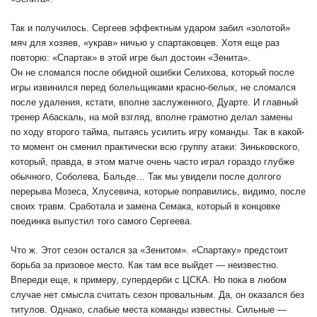
Так и получилось. Сергеев эффектным ударом забил «золотой»
мяч для хозяев, «украв» ничью у спартаковцев. Хотя еще раз
повторю: «Спартак» в этой игре был достоин «Зенита».
Он не сломался после обидной ошибки Селихова, который после
игры извинился перед болельщиками красно-белых, не сломался
после удаления, кстати, вполне заслуженного, Дуарте. И главный
тренер Абаскаль, на мой взгляд, вполне грамотно делал замены
по ходу второго тайма, пытаясь усилить игру команды. Так в какой-
то момент он сменил практически всю группу атаки: Зиньковского,
который, правда, в этом матче очень часто играл гораздо глубже
обычного, Соболева, Бальде… Так мы увидели после долгого
перерыва Мозеса, Хлусевича, которые поправились, видимо, после
своих травм. Сработала и замена Семака, который в концовке
поединка выпустил того самого Сергеева.
Что ж. Этот сезон остался за «Зенитом». «Спартаку» предстоит
борьба за призовое место. Как там все выйдет — неизвестно.
Впереди еще, к примеру, супердерби с ЦСКА. Но пока в любом
случае нет смысла считать сезон провальным. Да, он оказался без
титулов. Однако, слабые места команды известны. Сильные —