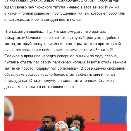
не позволили красно-белым притормозить «Зенит», который так
ждал своего чемпионского титула именно в этот вечер! И уж ни
о какой «полной кошелке» пропущенных мячей, которые пророчили
спартаковцам, и речи сегодня вести нельзя.
Что касается ошибок… Ну, кто мог ожидать, что вратарь
«Спартака» Селихов совершит столь глупый фол уже в дебюте
матча, который сразу же изменил ход игры, до того протекавшей
очень осторожно и с небольшим преимуществом «Зенита»?!
Селихов в принципе нередко совершал ошибки по ходу сезона,
пытаясь отдать пас своим партнерам ногами. И вот в столь важном
матче он просто подарил гол соперникам. В совершенно спокойной
обстановке вратарь красно-белых стал выбивать мяч и попал
в Клаудиньо. Отскок получился сильным и точным. Селихов
догнал мяч только в сетке своих ворот…