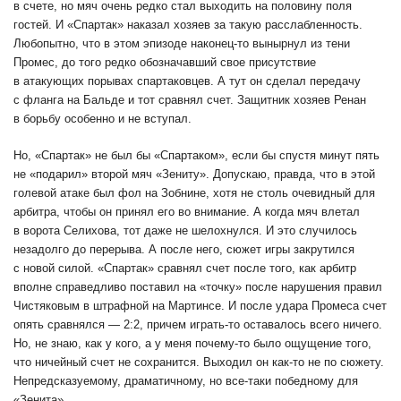
в счете, но мяч очень редко стал выходить на половину поля
гостей. И «Спартак» наказал хозяев за такую расслабленность.
Любопытно, что в этом эпизоде наконец-то вынырнул из тени
Промес, до того редко обозначавший свое присутствие
в атакующих порывах спартаковцев. А тут он сделал передачу
с фланга на Бальде и тот сравнял счет. Защитник хозяев Ренан
в борьбу особенно и не вступал.
Но, «Спартак» не был бы «Спартаком», если бы спустя минут пять
не «подарил» второй мяч «Зениту». Допускаю, правда, что в этой
голевой атаке был фол на Зобнине, хотя не столь очевидный для
арбитра, чтобы он принял его во внимание. А когда мяч влетал
в ворота Селихова, тот даже не шелохнулся. И это случилось
незадолго до перерыва. А после него, сюжет игры закрутился
с новой силой. «Спартак» сравнял счет после того, как арбитр
вполне справедливо поставил на «точку» после нарушения правил
Чистяковым в штрафной на Мартинсе. И после удара Промеса счет
опять сравнялся — 2:2, причем играть-то оставалось всего ничего.
Но, не знаю, как у кого, а у меня почему-то было ощущение того,
что ничейный счет не сохранится. Выходил он как-то не по сюжету.
Непредсказуемому, драматичному, но все-таки победному для
«Зенита».