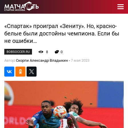
«Спартак» проиграл «Зениту». Но, красно-
белые были достойны чемпиона. Если бы
не ошибки…
8
0
BOBSOCCER.RU
Автор
: Скорпи Александр Владыкин -
7 мая 2023