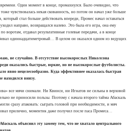
 времени. Один момент в конце, промахнулся. Было очевидно, что
у тоже чувствовалась некая скованность, но потом он начал уже больше
, который стал больше действовать впереди, Промес начал оставаться
уходил направо, возвращался налево. Это была его игра, она ему
 по воротам, отдавал результативные голевые передачи, а в конце
еребивал одиннадцатиметровый… В целом он оказался одним из ведущих
маю, не случайно. В отсутствие высокорослых Николсона
ереди оказались быстрые, юркие, но не высокорослые футболисты.
ыло явно нецелесообразно. Куда эффективнее оказалась быстрая
е находился внизу.
ва» все мячи снимали. Ни Квинси, ни Игнатов не сильны в верховой
тельно не приносили пользы. Поэтому с начала второго тайма Абаскаль
гли сразу атаковать: сыграть головой при необходимости, и мяч
овал прилично, моментик даже получил после паса Промеса…
аскаль объяснил эту замену тем, что не хватало центрального
натов.