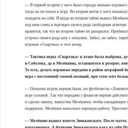
— В первой встрече у него было гораздо меньше игрового
тогда он не попал в игру. Во втором матче у него поначал
походить на себя. И когда во втором тайме вышел Мелёшин
под ним слева и выглядел своего рода свободным агентом: 
нравится, так что во втором тайме он раскрылся. Пробивал
устроил своего рода шоу с пенальти. Забил, не забил, п
игроков «Спартака» в этот вечер.
— Тактика игры «Спартака» в атаке была выбрана, ду
и Соболева, да и Мелёшина, оставшегося в резерве, вп
То есть, делать верховые передачи в район штрафной б
игра с постоянной сменой позиций, при этом мяч больш
— Попытки играть верхом были, но футболисты «Локомоти
игре головой. Так что передачи с флангов верхом действи
и сделал замену, выпустив Мелёшина, чтобы нападающие мо
подержать. Мелёшин выполнил хорошую работу. Прессинг
— Мелёшин вышел вместо Зиньковского. После матча Аб
нападающего. А функции Зиньковского взял на себя Иг