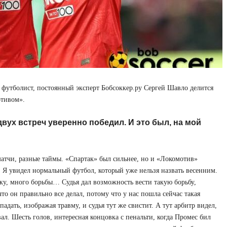
футболист, постоянный эксперт Бобсоккер.ру Сергей Шавло делится
отивом».
вух встреч уверенно победил. И это был, на мой
атчи, разные таймы. «Спартак» был сильнее, но и «Локомотив»
у. Я увидел нормальный футбол, который уже нельзя назвать весенним.
ку, много борьбы… Судья дал возможность вести такую борьбу,
то он правильно все делал, потому что у нас пошла сейчас такая
дать, изображая травму, и судья тут же свистит. А тут арбитр видел,
ал. Шесть голов, интересная концовка с пенальти, когда Промес бил