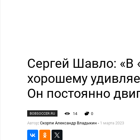
Сергей Шавло: «В 
хорошему удивляе
Он постоянно двиг
14
0
BOBSOCCER.RU
Автор
: Скорпи Александр Владыкин -
1 марта 2023