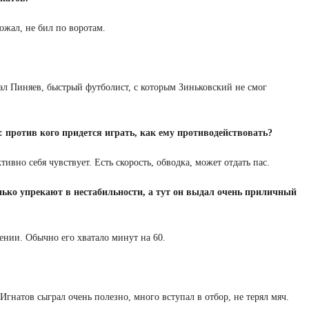
ожал, не бил по воротам.
рал Пиняев, быстрый футболист, с которым Зиньковский не смог
 против кого придется играть, как ему противодействовать?
ивно себя чувствует. Есть скорость, обводка, может отдать пас.
ько упрекают в нестабильности, а тут он выдал очень приличный
нии. Обычно его хватало минут на 60.
гнатов сыграл очень полезно, много вступал в отбор, не терял мяч.