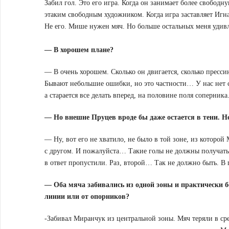
Забил гол. Это его игра. Когда он занимает более свободн
этаким свободным художником. Когда игра заставляет Игна
Не его. Мише нужен мяч. Но больше остальных меня удивл
— В хорошем плане?
— В очень хорошем. Сколько он двигается, сколько прессин
Бывают небольшие ошибки, но это частности… У нас нет се
а старается все делать вперед, на половине поля соперника.
— Но внешне Пруцев вроде бы даже остается в тени. Не
— Ну, вот его не хватило, не было в той зоне, из которой
с другом. И пожалуйста… Такие голы не должны получать.
в ответ пропустили. Раз, второй… Так не должно быть. В 
— Оба мяча забивались из одной зоны и практически б
линии или от опорников?
-Забивал Миранчук из центральной зоны. Мяч теряли в ср