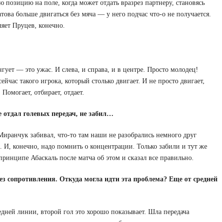
ую позицию на поле, когда может отдать вразрез партнеру, становясь
това больше двигаться без мяча — у него подчас что-о не получается.
яет Пруцев, конечно.
гует — это ужас. И слева, и справа, и в центре. Просто молодец!
йчас такого игрока, который столько двигает. И не просто двигает,
 Помогает, отбирает, отдает.
 отдал голевых передач, не забил…
 Миранчук забивал, что-то там наши не разобрались немного друг
 И, конечно, надо помнить о концентрации. Только забили и тут же
принципе Абаскаль после матча об этом и сказал все правильно.
ез сопротивления. Откуда могла идти эта проблема? Еще от средней
едней линии, второй гол это хорошо показывает. Шла передача