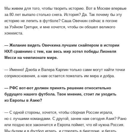
Мы живем для того, чтобы творить историю. Вот в Москве впервые
за 80 лет выпало столько снега. История? Да. Так почему бы эту
историю не лепить в футболе? Саша Овечкин сейчас в погоне
за Уэйном Гретцки, и мне хочется, чтобы он обошел великого
хоккеиста.
— Желание видеть Овечкина лучшим снайпером в истории
НХЛ сравнимо с тем, как весь мир хотел победы Лионеля
Месси на чемпионате мире.
— Именно! Дзюба и Валера Карпин только сами могут найти точки
соприкосновения, а нам остается пожелать им мира и добра.
— РФС вот-вот должен принять решение относительно
будущего нашего футбола. Твое мнение, стоит ли уходить
из Европы в Азию?
— С одной стороны, хочется, чтобы сборная России играла,
но с лучшими командами. С другой, зачем нам сегодня Азия? Рано
или поздно все закончится и Европа поймет, что ей нужна Россия.
Мы будем и в футбол играть, и стрелять в биатлоне, и бегать