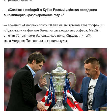
— «Спартак» победой в Кубке России избежал попадания
в номинацию «разочарование года»?
— Конечно! «Спартак» почти 20 лет не выигрывал этот трофей. В
«Лужниках» на финале была потрясающая атмосфера, MaкSim
с почти 70 тысячами болельщиков пела «Знаешь ли ты?»,
мы с Андреем Тихоновым выносили кубок.