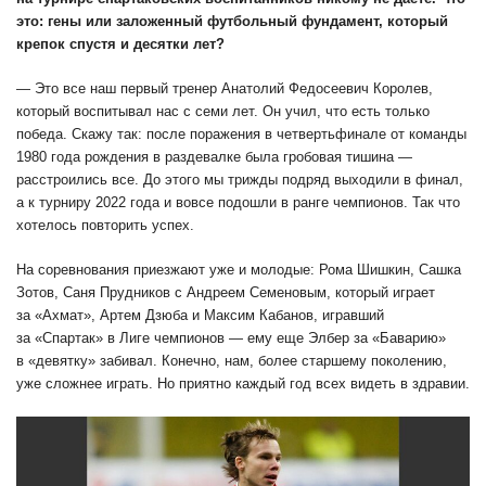
это: гены или заложенный футбольный фундамент, который
крепок спустя и десятки лет?
— Это все наш первый тренер Анатолий Федосеевич Королев,
который воспитывал нас с семи лет. Он учил, что есть только
победа. Скажу так: после поражения в четвертьфинале от команды
1980 года рождения в раздевалке была гробовая тишина —
расстроились все. До этого мы трижды подряд выходили в финал,
а к турниру 2022 года и вовсе подошли в ранге чемпионов. Так что
хотелось повторить успех.
На соревнования приезжают уже и молодые: Рома Шишкин, Сашка
Зотов, Саня Прудников с Андреем Семеновым, который играет
за «Ахмат», Артем Дзюба и Максим Кабанов, игравший
за «Спартак» в Лиге чемпионов — ему еще Элбер за «Баварию»
в «девятку» забивал. Конечно, нам, более старшему поколению,
уже сложнее играть. Но приятно каждый год всех видеть в здравии.