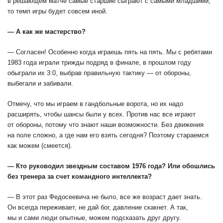
в решающем матче самые старшие сыграют с самыми младшими,
то темп игры будет совсем иной.
— А как же мастерство?
— Согласен! Особенно когда играешь пять на пять. Мы с ребятами
1983 года играли трижды подряд в финале, в прошлом году
обыграли их 3:0, выбрав правильную тактику — от обороны,
выбегали и забивали.
Отмечу, что мы играем в гандбольные ворота, но их надо
расширять, чтобы шансы были у всех. Против нас все играют
от обороны, потому что знают наши возможности. Без движения
на поле сложно, а где нам его взять сегодня? Поэтому стараемся
как можем (смеется).
— Кто руководил звездным составом 1976 года? Или обошлись
без тренера за счет командного интеллекта?
— В этот раз Федосеевича не было, все же возраст дает знать.
Он всегда переживает, не дай бог, давление скакнет. А так,
мы и сами люди опытные, можем подсказать друг другу.