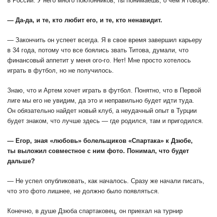
в России. У него много поклонников, ты понимаешь, о чем я говорю.
— Да-да, и те, кто любит его, и те, кто ненавидит.
— Закончить он успеет всегда. Я в свое время завершил карьеру
в 34 года, потому что все боялись звать Титова, думали, что
финансовый аппетит у меня ого-го. Нет! Мне просто хотелось
играть в футбол, но не получилось.
Знаю, что и Артем хочет играть в футбол. Понятно, что в Первой
лиге мы его не увидим, да это и неправильно будет идти туда.
Он обязательно найдет новый клуб, а неудачный опыт в Турции
будет знаком, что лучше здесь — где родился, там и пригодился.
— Егор, зная «любовь» болельщиков «Спартака» к Дзюбе,
ты выложил совместное с ним фото. Понимал, что будет
дальше?
— Не успел опубликовать, как началось. Сразу же начали писать,
что это фото лишнее, не должно было появляться.
Конечно, в душе Дзюба спартаковец, он приехал на турнир