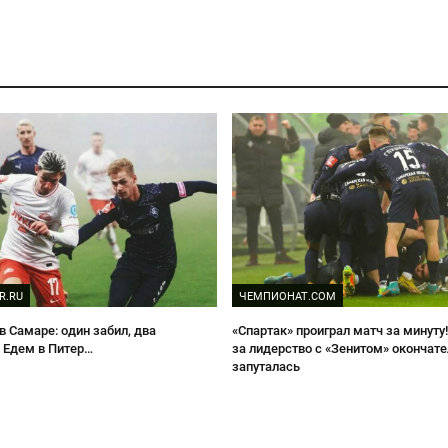
R.RU
ЧЕМПИОНАТ.COM
в Самаре: один забил, два
«Спартак» проиграл матч за минуту!
. Едем в Питер…
за лидерство с «Зенитом» окончат
запуталась