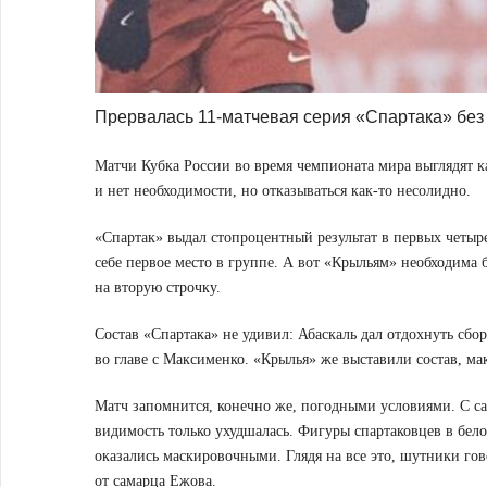
Прервалась 11-матчевая серия «Спартака» без
Матчи Кубка России во время чемпионата мира выглядят ка
и нет необходимости, но отказываться как-то несолидно.
«Спартак» выдал стопроцентный результат в первых четыре
себе первое место в группе. А вот «Крыльям» необходима 
на вторую строчку.
Состав «Спартака» не удивил: Абаскаль дал отдохнуть сб
во главе с Максименко. «Крылья» же выставили состав, м
Матч запомнится, конечно же, погодными условиями. С сам
видимость только ухудшалась. Фигуры спартаковцев в бел
оказались маскировочными. Глядя на все это, шутники го
от самарца Ежова.