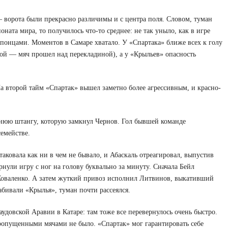
 ворота были прекрасно различимы и с центра поля. Словом, туман
ната мира, то получилось что-то среднее: не так уныло, как в игре
 японцами. Моментов в Самаре хватало. У «Спартака» ближе всех к голу
рой — мяч прошел над перекладиной), а у «Крыльев» опасность
На второй тайм «Спартак» вышел заметно более агрессивным, и красно-
льнюю штангу, которую замкнул Чернов. Гол бывшей команде
семействе.
аковала как ни в чем не бывало, и Абаскаль отреагировал, выпустив
нули игру с ног на голову буквально за минуту. Сначала Бейл
 Коваленко. А затем жуткий привоз исполнил Литвинов, выкативший
абивали «Крылья», туман почти рассеялся.
довской Аравии в Катаре: там тоже все перевернулось очень быстро.
пропущенными мячами не было. «Спартак» мог гарантировать себе