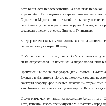
Хотя видимость непосредственно на поле была неплохой —
игру не убил. Если оценивать первый тайм мерками чемпио
Хорватии и Марокко, но и не такой огонь, как у немцев с
был Зобнин (в первый раз хозяев выручил Ломаев, во вто
создавали в первую очередь Пиняев и Глушенков.
В перерыве Абаскаль заменил Зиньковского на Соболева. 
белые забили уже через 10 минут.
Сработал стандарт: после углового Соболев скинул на да
он не отпраздновал, но намекнул на скорое пополнение в 
Пропущенный гол не стал ударом для «Крыльев». Самара ат
Джикию и Литвинова. Но это не помогло: самарцы перевер
обхитрил оборону красно-белых, покатив на второй темп
мяч Пиняеву фактически на пустые ворота. Кстати, когда з
Сюжет матча чем-то напомнил поражение Аргентины от Сау
Хотя, конечно, такого преимущества у «Спартака» перед 