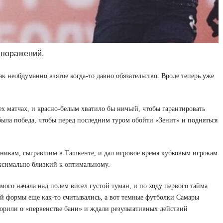
 поражений.
к необдуманно взятое когда-то давно обязательство. Вроде теперь уже
х матчах, и красно-белым хватило бы ничьей, чтобы гарантировать
была победа, чтобы перед последним туром обойти «Зенит» и подняться
орникам, сыгравшим в Ташкенте, и дал игровое время кубковым игрокам
аксимально близкий к оптимальному.
ого начала над полем висел густой туман, и по ходу первого тайма
ой формы еще как-то считывались, а вот темные футболки Самары
ворили о «первенстве бани» и ждали результативных действий