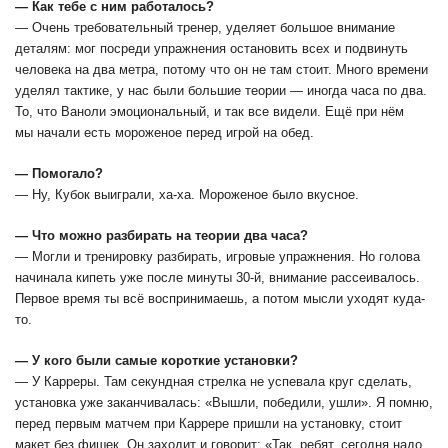
― Как тебе с ним работалось?
― Очень требовательный тренер, уделяет большое внимание
деталям: мог посреди упражнения остановить всех и подвинуть
человека на два метра, потому что он не там стоит. Много времени
уделял тактике, у нас были большие теории ― иногда часа по два.
То, что Ваноли эмоциональный, и так все видели. Ещё при нём
мы начали есть мороженое перед игрой на обед.
― Помогало?
― Ну, Кубок выиграли, ха-ха. Мороженое было вкусное.
― Что можно разбирать на теории два часа?
― Могли и тренировку разбирать, игровые упражнения. Но голова
начинала кипеть уже после минуты 30-й, внимание рассеивалось.
Первое время ты всё воспринимаешь, а потом мысли уходят куда-
то.
― У кого были самые короткие установки?
― У Карреры. Там секундная стрелка не успевала круг сделать,
установка уже заканчивалась: «Вышли, победили, ушли». Я помню,
перед первым матчем при Каррере пришли на установку, стоит
макет без фишек. Он заходит и говорит: «Так, ребят, сегодня надо