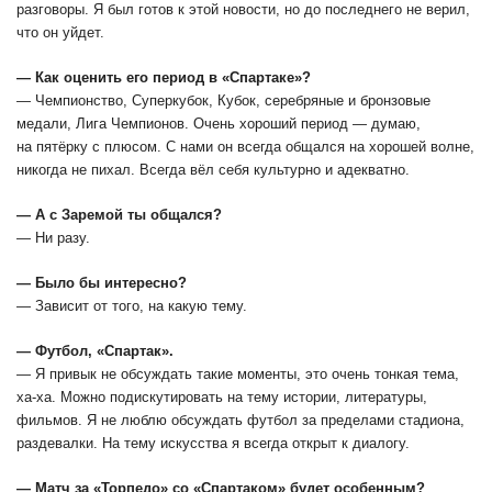
разговоры. Я был готов к этой новости, но до последнего не верил,
что он уйдет.
― Как оценить его период в «Спартаке»?
― Чемпионство, Суперкубок, Кубок, серебряные и бронзовые
медали, Лига Чемпионов. Очень хороший период — думаю,
на пятёрку с плюсом. С нами он всегда общался на хорошей волне,
никогда не пихал. Всегда вёл себя культурно и адекватно.
― А с Заремой ты общался?
― Ни разу.
― Было бы интересно?
― Зависит от того, на какую тему.
― Футбол, «Спартак».
― Я привык не обсуждать такие моменты, это очень тонкая тема,
ха-ха. Можно подискутировать на тему истории, литературы,
фильмов. Я не люблю обсуждать футбол за пределами стадиона,
раздевалки. На тему искусства я всегда открыт к диалогу.
― Матч за «Торпедо» со «Спартаком» будет особенным?