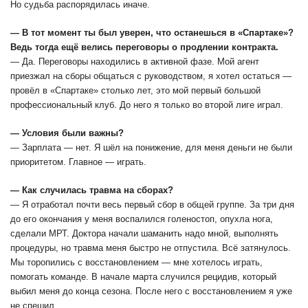
Но судьба распорядилась иначе.
― В тот момент ты был уверен, что останешься в «Спартаке»?
Ведь тогда ещё велись переговоры о продлении контракта.
― Да. Переговоры находились в активной фазе. Мой агент
приезжал на сборы общаться с руководством, я хотел остаться —
провёл в «Спартаке» столько лет, это мой первый большой
профессиональный клуб. До него я только во второй лиге играл.
― Условия были важны?
― Зарплата ― нет. Я шёл на понижение, для меня деньги не были
приоритетом. Главное ― играть.
― Как случилась травма на сборах?
― Я отработал почти весь первый сбор в общей группе. За три дня
до его окончания у меня воспалился голеностоп, опухла нога,
сделали МРТ. Доктора начали шаманить надо мной, выполнять
процедуры, но травма меня быстро не отпустила. Всё затянулось.
Мы торопились с восстановлением — мне хотелось играть,
помогать команде. В начале марта случился рецидив, который
выбил меня до конца сезона. После него с восстановлением я уже
не спешил.