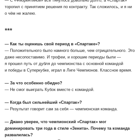
― C «Фиорентиной» всё тянулось довольно долго, а «Спартак»
торопил с принятием решения по контракту. Так сложилось, и я ни
о чём не жалею.
***
― Как ты оценишь свой период в «Спартаке»?
― Положительного было намного больше, чем отрицательного. Это
даже несопоставимо. И трофеи, и хорошие периоды были ―
я прошел путь от дубля до чемпионства с основной командой
и победы в Суперкубке, играл в Лиге Чемпионов. Классное время.
― За что особенно обидно?
― Не смог выиграть Кубок вместе с командой.
― Когда был сильнейший «Спартак»?
― Результат говорит сам за себя ― чемпионская команда.
― Джано уверен, что чемпионский «Спартак» мог
доминировать три года в стиле «Зенита». Почему та команда
развалилась?