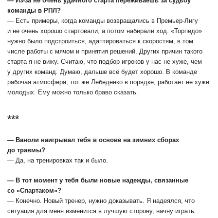
― Из-за не очень удачного старта переживаешь за судьбу
команды в РПЛ?
― Есть примеры, когда команды возвращались в Премьер-Лигу
и не очень хорошо стартовали, а потом набирали ход. «Торпедо»
нужно было подстроиться, адаптироваться к скоростям, в том
числе работы с мячом и принятия решений. Других причин такого
старта я не вижу. Считаю, что подбор игроков у нас не хуже, чем
у других команд. Думаю, дальше всё будет хорошо. В команде
рабочая атмосфера, тот же Лебеденко в порядке, работает не хуже
молодых. Ему можно только браво сказать.
***
― Ваноли наигрывал тебя в основе на зимних сборах
до травмы?
― Да, на тренировках так и было.
― В тот момент у тебя были новые надежды, связанные
со «Спартаком»?
― Конечно. Новый тренер, нужно доказывать. Я надеялся, что
ситуация для меня изменится в лучшую сторону, начну играть.