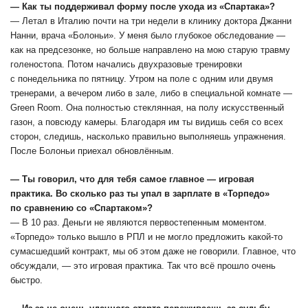
― Как ты поддерживал форму после ухода из «Спартака»?
― Летал в Италию почти на три недели в клинику доктора Джанни
Нанни, врача «Болоньи». У меня было глубокое обследование —
как на предсезонке, но больше направлено на мою старую травму
голеностопа. Потом начались двухразовые тренировки
с понедельника по пятницу. Утром на поле с одним или двумя
тренерами, а вечером либо в зале, либо в специальной комнате ―
Green Room. Она полностью стеклянная, на полу искусственный
газон, а повсюду камеры. Благодаря им ты видишь себя со всех
сторон, следишь, насколько правильно выполняешь упражнения.
После Болоньи приехал обновлённым.
― Ты говорил, что для тебя самое главное ― игровая
практика. Во сколько раз ты упал в зарплате в «Торпедо»
по сравнению со «Спартаком»?
― В 10 раз. Деньги не являются первостепенным моментом.
«Торпедо» только вышло в РПЛ и не могло предложить какой-то
сумасшедший контракт, мы об этом даже не говорили. Главное, что
обсуждали, — это игровая практика. Так что всё прошло очень
быстро.