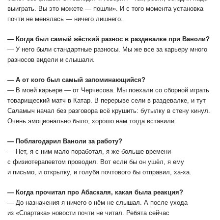
выиграть. Вы это можете ― пошли». И с того момента установка
почти не менялась ― ничего лишнего.
― Когда был самый жёсткий разнос в раздевалке при Ваноли?
― У него были стандартные разносы. Мы же все за карьеру много
разносов видели и слышали.
― А от кого был самый запоминающийся?
― В моей карьере ― от Черчесова. Мы поехали со сборной играть
товарищеский матч в Катар. В перерыве сели в раздевалке, и тут
Саламыч начал без разговора всё крушить: бутылку в стену кинул.
Очень эмоционально было, хорошо нам тогда вставили.
― Поблагодарил Ваноли за работу?
― Нет, я с ним мало поработал, я же больше времени
с физиотерапевтом проводил. Вот если бы он ушёл, я ему
и письмо, и открытку, и голубя почтового бы отправил, ха-ха.
― Когда прочитал про Абаскаля, какая была реакция?
― До назначения я ничего о нём не слышал. А после ухода
из «Спартака» новости почти не читал. Ребята сейчас