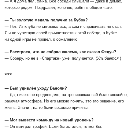
― А я дома пел, ха-ха. Все соседи слышали ― даже в домах,
которые рядом. Поздравил, конечно, ребят в общем чате.
― Ты золотую медаль получил за Кубок?
― Нет. Из клуба не связывались, а сам я спрашивать не стал.
Я и не чувствую своей причастности к этой победе, в Кубке
ни одной игры не провёл, к сожалению.
― Расстроен, что не собрал «шлем», как сказал Федун?
― Соберу, но не в «Спартаке» уже, получается. (
Улыбается.
)
***
― Был удивлён уходу Ваноли?
― Да, ничего не предвещало, на тренировках всё было спокойно,
рабочая атмосфера. Но его можно понять, это его решение, его
жизнь. Значит, на то были весомые причины.
― Мог вывести команду на новый уровень?
― Он выиграл трофей. Если бы остался, то мог бы.