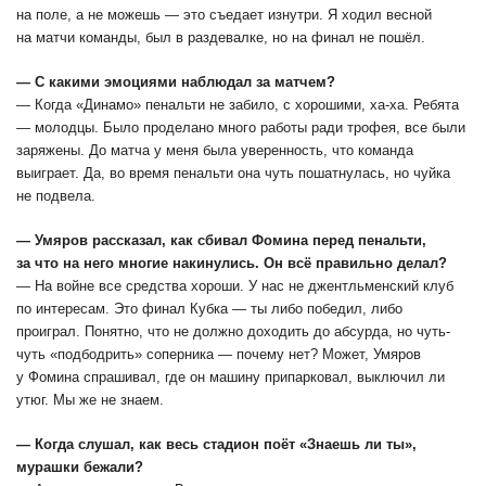
на поле, а не можешь ― это съедает изнутри. Я ходил весной
на матчи команды, был в раздевалке, но на финал не пошёл.
― С какими эмоциями наблюдал за матчем?
― Когда «Динамо» пенальти не забило, с хорошими, ха-ха. Ребята
― молодцы. Было проделано много работы ради трофея, все были
заряжены. До матча у меня была уверенность, что команда
выиграет. Да, во время пенальти она чуть пошатнулась, но чуйка
не подвела.
― Умяров рассказал, как сбивал Фомина перед пенальти,
за что на него многие накинулись. Он всё правильно делал?
― На войне все средства хороши. У нас не джентльменский клуб
по интересам. Это финал Кубка ― ты либо победил, либо
проиграл. Понятно, что не должно доходить до абсурда, но чуть-
чуть «подбодрить» соперника — почему нет? Может, Умяров
у Фомина спрашивал, где он машину припарковал, выключил ли
утюг. Мы же не знаем.
― Когда слушал, как весь стадион поёт «Знаешь ли ты»,
мурашки бежали?