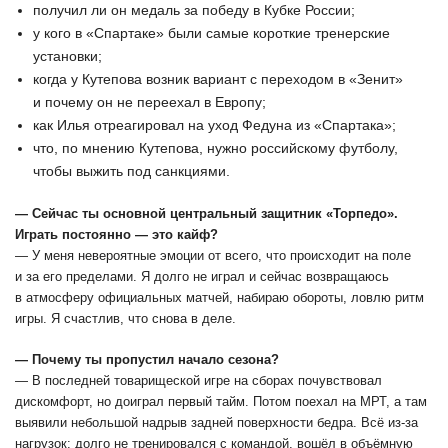
получил ли он медаль за победу в Кубке России;
у кого в «Спартаке» были самые короткие тренерские
установки;
когда у Кутепова возник вариант с переходом в «Зенит»
и почему он не переехал в Европу;
как Илья отреагировал на уход Федуна из «Спартака»;
что, по мнению Кутепова, нужно российскому футболу,
чтобы выжить под санкциями.
― Сейчас ты основной центральный защитник «Торпедо».
Играть постоянно — это кайф?
― У меня невероятные эмоции от всего, что происходит на поле
и за его пределами. Я долго не играл и сейчас возвращаюсь
в атмосферу официальных матчей, набираю обороты, ловлю ритм
игры. Я счастлив, что снова в деле.
― Почему ты пропустил начало сезона?
― В последней товарищеской игре на сборах почувствовал
дискомфорт, но доиграл первый тайм. Потом поехал на МРТ, а там
выявили небольшой надрыв задней поверхности бедра. Всё из-за
нагрузок: долго не тренировался с командой, вошёл в объёмную