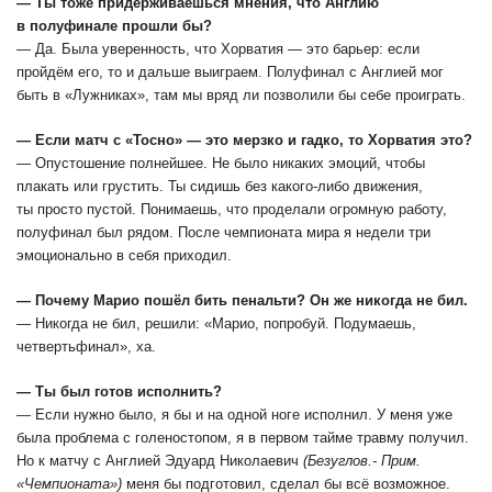
― Ты тоже придерживаешься мнения, что Англию
в полуфинале прошли бы?
― Да. Была уверенность, что Хорватия ― это барьер: если
пройдём его, то и дальше выиграем. Полуфинал с Англией мог
быть в «Лужниках», там мы вряд ли позволили бы себе проиграть.
― Если матч с «Тосно» ― это мерзко и гадко, то Хорватия это?
― Опустошение полнейшее. Не было никаких эмоций, чтобы
плакать или грустить. Ты сидишь без какого-либо движения,
ты просто пустой. Понимаешь, что проделали огромную работу,
полуфинал был рядом. После чемпионата мира я недели три
эмоционально в себя приходил.
― Почему Марио пошёл бить пенальти? Он же никогда не бил.
― Никогда не бил, решили: «Марио, попробуй. Подумаешь,
четвертьфинал», ха.
― Ты был готов исполнить?
― Если нужно было, я бы и на одной ноге исполнил. У меня уже
была проблема с голеностопом, я в первом тайме травму получил.
Но к матчу с Англией Эдуард Николаевич
(Безуглов.- Прим.
«Чемпионата»)
меня бы подготовил, сделал бы всё возможное.