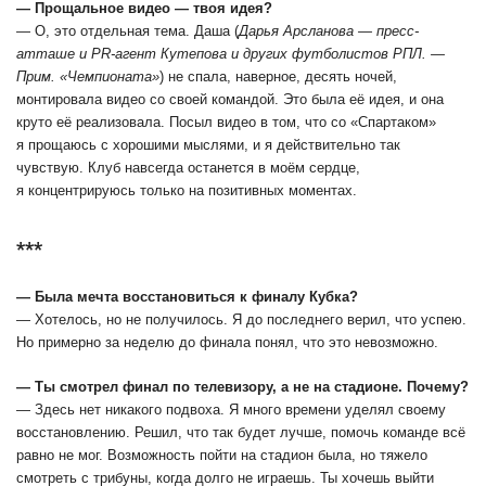
― Прощальное видео — твоя идея?
― О, это отдельная тема. Даша (
Дарья Арсланова — пресс-
атташе и PR-агент Кутепова и других футболистов РПЛ. ―
Прим. «Чемпионата»
) не спала, наверное, десять ночей,
монтировала видео со своей командой. Это была её идея, и она
круто её реализовала. Посыл видео в том, что со «Спартаком»
я прощаюсь с хорошими мыслями, и я действительно так
чувствую. Клуб навсегда останется в моём сердце,
я концентрируюсь только на позитивных моментах.
***
― Была мечта восстановиться к финалу Кубка?
― Хотелось, но не получилось. Я до последнего верил, что успею.
Но примерно за неделю до финала понял, что это невозможно.
― Ты смотрел финал по телевизору, а не на стадионе. Почему?
― Здесь нет никакого подвоха. Я много времени уделял своему
восстановлению. Решил, что так будет лучше, помочь команде всё
равно не мог. Возможность пойти на стадион была, но тяжело
смотреть с трибуны, когда долго не играешь. Ты хочешь выйти