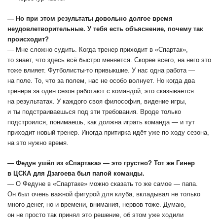
― Но при этом результаты довольно долгое время
неудовлетворительные. У тебя есть объяснение, почему так
происходит?
― Мне сложно судить. Когда тренер приходит в «Спартак»,
то знает, что здесь всё быстро меняется. Скорее всего, на него это
тоже влияет. Футболисты-то привыкшие. У нас одна работа ―
на поле. То, что за полем, нас не особо волнует. Но когда два
тренера за один сезон работают с командой, это сказывается
на результатах. У каждого своя философия, видение игры,
и ты подстраиваешься под эти требования. Вроде только
подстроился, понимаешь, как должна играть команда — и тут
приходит новый тренер. Иногда притирка идёт уже по ходу сезона,
на это нужно время.
― Федун ушёл из «Спартака» ― это грустно? Тот же Гинер
в ЦСКА для Дзагоева был папой команды.
― О Федуне в «Спартаке» можно сказать то же самое ― папа.
Он был очень важной фигурой для клуба, вкладывал не только
много денег, но и времени, внимания, нервов тоже. Думаю,
он не просто так принял это решение, об этом уже ходили