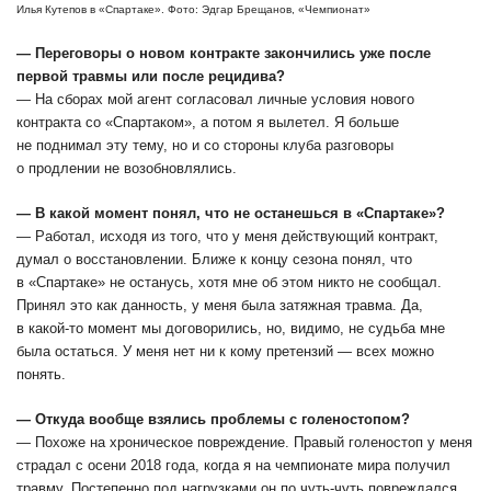
Илья Кутепов в «Спартаке». Фото: Эдгар Брещанов, «Чемпионат»
― Переговоры о новом контракте закончились уже после
первой травмы или после рецидива?
― На сборах мой агент согласовал личные условия нового
контракта со «Спартаком», а потом я вылетел. Я больше
не поднимал эту тему, но и со стороны клуба разговоры
о продлении не возобновлялись.
― В какой момент понял, что не останешься в «Спартаке»?
― Работал, исходя из того, что у меня действующий контракт,
думал о восстановлении. Ближе к концу сезона понял, что
в «Спартаке» не останусь, хотя мне об этом никто не сообщал.
Принял это как данность, у меня была затяжная травма. Да,
в какой-то момент мы договорились, но, видимо, не судьба мне
была остаться. У меня нет ни к кому претензий — всех можно
понять.
― Откуда вообще взялись проблемы с голеностопом?
― Похоже на хроническое повреждение. Правый голеностоп у меня
страдал с осени 2018 года, когда я на чемпионате мира получил
травму. Постепенно под нагрузками он по чуть-чуть повреждался