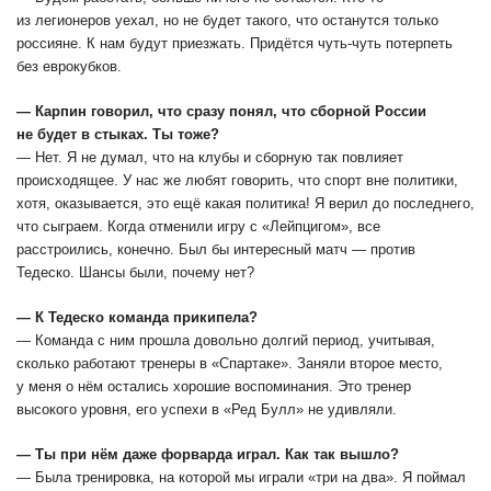
из легионеров уехал, но не будет такого, что останутся только
россияне. К нам будут приезжать. Придётся чуть-чуть потерпеть
без еврокубков.
― Карпин говорил, что сразу понял, что сборной России
не будет в стыках. Ты тоже?
― Нет. Я не думал, что на клубы и сборную так повлияет
происходящее. У нас же любят говорить, что спорт вне политики,
хотя, оказывается, это ещё какая политика! Я верил до последнего,
что сыграем. Когда отменили игру с «Лейпцигом», все
расстроились, конечно. Был бы интересный матч — против
Тедеско. Шансы были, почему нет?
― К Тедеско команда прикипела?
― Команда с ним прошла довольно долгий период, учитывая,
сколько работают тренеры в «Спартаке». Заняли второе место,
у меня о нём остались хорошие воспоминания. Это тренер
высокого уровня, его успехи в «Ред Булл» не удивляли.
― Ты при нём даже форварда играл. Как так вышло?
― Была тренировка, на которой мы играли «три на два». Я поймал