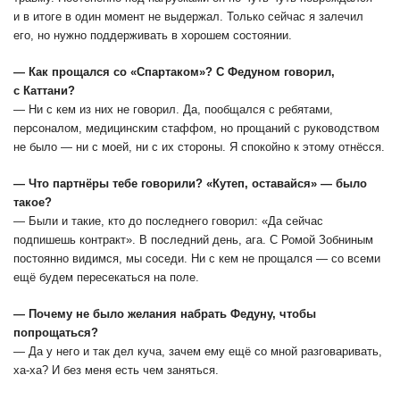
и в итоге в один момент не выдержал. Только сейчас я залечил
его, но нужно поддерживать в хорошем состоянии.
― Как прощался со «Спартаком»? С Федуном говорил,
с Каттани?
― Ни с кем из них не говорил. Да, пообщался с ребятами,
персоналом, медицинским стаффом, но прощаний с руководством
не было ― ни с моей, ни с их стороны. Я спокойно к этому отнёсся.
― Что партнёры тебе говорили? «Кутеп, оставайся» — было
такое?
― Были и такие, кто до последнего говорил: «Да сейчас
подпишешь контракт». В последний день, ага. С Ромой Зобниным
постоянно видимся, мы соседи. Ни с кем не прощался — со всеми
ещё будем пересекаться на поле.
― Почему не было желания набрать Федуну, чтобы
попрощаться?
― Да у него и так дел куча, зачем ему ещё со мной разговаривать,
ха-ха? И без меня есть чем заняться.