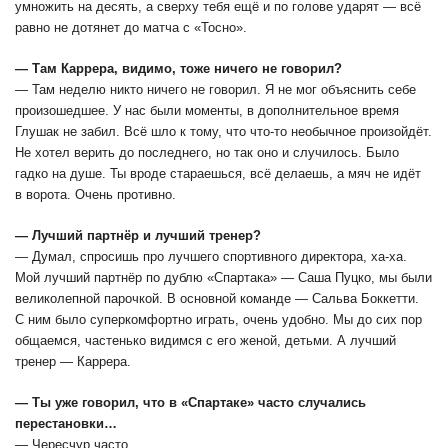
умножить на десять, а сверху тебя ещё и по голове ударят ― всё
равно не дотянет до матча с «Тосно».
― Там Каррера, видимо, тоже ничего не говорил?
― Там неделю никто ничего не говорил. Я не мог объяснить себе
произошедшее. У нас были моменты, в дополнительное время
Глушак не забил. Всё шло к тому, что что-то необычное произойдёт.
Не хотел верить до последнего, но так оно и случилось. Было
гадко на душе. Ты вроде стараешься, всё делаешь, а мяч не идёт
в ворота. Очень противно.
― Лучший партнёр и лучший тренер?
― Думал, спросишь про лучшего спортивного директора, ха-ха.
Мой лучший партнёр по дублю «Спартака» ― Саша Пуцко, мы были
великолепной парочкой. В основной команде ― Сальва Боккетти.
С ним было суперкомфортно играть, очень удобно. Мы до сих пор
общаемся, частенько видимся с его женой, детьми. А лучший
тренер ― Каррера.
― Ты уже говорил, что в «Спартаке» часто случались
перестановки…
― Чересчур часто.