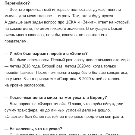
Перегибают?
― Все, кто прочитал моё интервью полностью, думаю, поняли
мысль: для меня главное — играть. Там, где я буду нужен.
А дальше был задан вопрос про ЦСКА и «Зенит», ответ на который,
на самом деле, не имел никакого значения. В ситуации с Бакой
очень много нюансов, но я бы, конечно, не называл его
предателем.
― У тебя был вариант перейти в «Зенит»?
― Да, были переговоры. Первый раз: сразу после чемпионата мира
― летом 2018 года. Второй раз: летом 2020-го, когда только
пришёл Газизов. После чемпионата мира было больше конкретики,
но у меня был в приоритете «Спартак». В 2020-м всё осталось
на уровне разговоров.
― После чемпионата мира ты мог уехать в Европу?
― Был вариант с «Фиорентиной». Я знаю, что клубы обсуждали
сумму трансфера, но до личных условий дело не дошло.
«Спартак» был более настойчив в вопросе продления контракта.
― Не жалеешь, что не уехал?