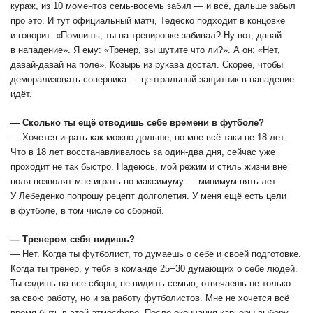
кураж, из 10 моментов семь-восемь забил — и всё, дальше забыл
про это. И тут официальный матч, Тедеско подходит в концовке
и говорит: «Помнишь, ты на тренировке забивал? Ну вот, давай
в нападение». Я ему: «Тренер, вы шутите что ли?». А он: «Нет,
давай-давай на поле». Козырь из рукава достал. Скорее, чтобы
деморализовать соперника ― центральный защитник в нападение
идёт.
― Сколько ты ещё отводишь себе времени в футболе?
― Хочется играть как можно дольше, но мне всё-таки не 18 лет.
Что в 18 лет восстанавливалось за один-два дня, сейчас уже
проходит не так быстро. Надеюсь, мой режим и стиль жизни вне
поля позволят мне играть по-максимуму ― минимум пять лет.
У Лебеденко попрошу рецепт долголетия. У меня ещё есть цели
в футболе, в том числе со сборной.
― Тренером себя видишь?
― Нет. Когда ты футболист, то думаешь о себе и своей подготовке.
Когда ты тренер, у тебя в команде 25−30 думающих о себе людей.
Ты ездишь на все сборы, не видишь семью, отвечаешь не только
за свою работу, но и за работу футболистов. Мне не хочется всё
время быть в этой атмосфере. После окончания карьеры выберу