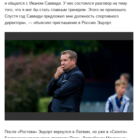
и общался с Иваном Саввиди. У них состоялся разговор на тему
того, что я мог бы стать главным тренером. Этого не произошло.
Спустя год Саввиди предложил мне должность спортивного
директора», — объяснял приглашение в Россию Эшуорт.
После «Ростова» Эшуорт вернулся в Латвию, но уже в «Сконто».