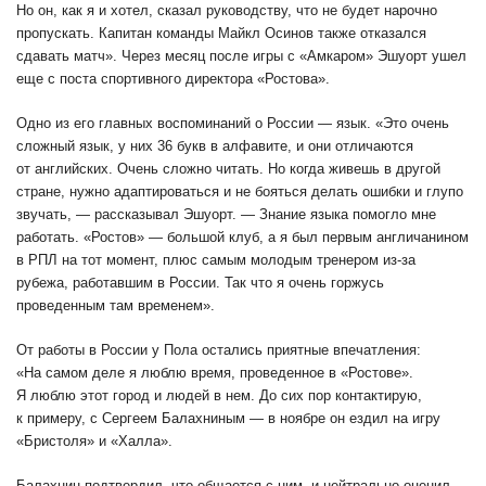
Но он, как я и хотел, сказал руководству, что не будет нарочно
пропускать. Капитан команды Майкл Осинов также отказался
сдавать матч». Через месяц после игры с «Амкаром» Эшуорт ушел
еще с поста спортивного директора «Ростова».
Одно из его главных воспоминаний о России — язык. «Это очень
сложный язык, у них 36 букв в алфавите, и они отличаются
от английских. Очень сложно читать. Но когда живешь в другой
стране, нужно адаптироваться и не бояться делать ошибки и глупо
звучать, — рассказывал Эшуорт. — Знание языка помогло мне
работать. «Ростов» — большой клуб, а я был первым англичанином
в РПЛ на тот момент, плюс самым молодым тренером из-за
рубежа, работавшим в России. Так что я очень горжусь
проведенным там временем».
От работы в России у Пола остались приятные впечатления:
«На самом деле я люблю время, проведенное в «Ростове».
Я люблю этот город и людей в нем. До сих пор контактирую,
к примеру, с Сергеем Балахниным — в ноябре он ездил на игру
«Бристоля» и «Халла».
Балахнин подтвердил, что общается с ним, и нейтрально оценил