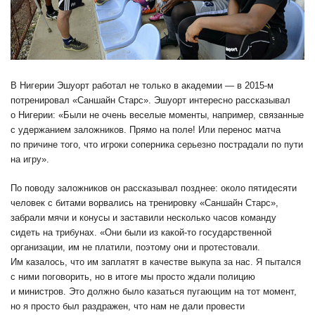
В Нигерии Эшуорт работал не только в академии — в 2015-м
потренировал «Саншайн Старс». Эшуорт интересно рассказывал
о Нигерии: «Были не очень веселые моменты, например, связанные
с удержанием заложников. Прямо на поле! Или перенос матча
по причине того, что игроки соперника серьезно пострадали по пути
на игру».
По поводу заложников он рассказывал позднее: около пятидесяти
человек с битами ворвались на тренировку «Саншайн Старс»,
забрали мячи и конусы и заставили несколько часов команду
сидеть на трибунах. «Они были из какой-то государственной
организации, им не платили, поэтому они и протестовали.
Им казалось, что им заплатят в качестве выкупа за нас. Я пытался
с ними поговорить, но в итоге мы просто ждали полицию
и министров. Это должно было казаться пугающим на тот момент,
но я просто был раздражен, что нам не дали провести