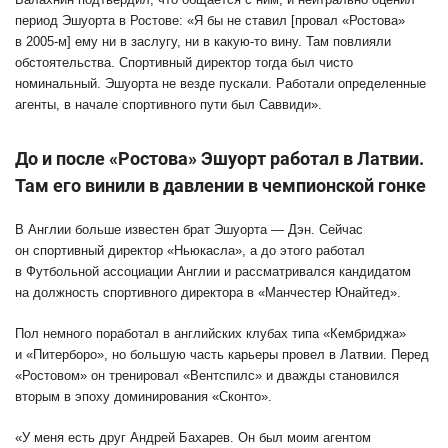
период Эшуорта в Ростове: «Я бы не ставил [провал «Ростова»
в 2005-м] ему ни в заслугу, ни в какую-то вину. Там повлияли
обстоятельства. Спортивный директор тогда был чисто
номинальный. Эшуорта не везде пускали. Работали определенные
агенты, в начале спортивного пути был Саввиди».
До и после «Ростова» Эшуорт работал в Латвии.
Там его винили в давлении в чемпионской гонке
В Англии больше известен брат Эшуорта — Дэн. Сейчас
он спортивный директор «Ньюкасла», а до этого работал
в Футбольной ассоциации Англии и рассматривался кандидатом
на должность спортивного директора в «Манчестер Юнайтед».
Пол немного поработал в английских клубах типа «Кембриджа»
и «Питерборо», но большую часть карьеры провел в Латвии. Перед
«Ростовом» он тренировал «Вентспилс» и дважды становился
вторым в эпоху доминирования «Сконто».
«У меня есть друг Андрей Бахарев. Он был моим агентом