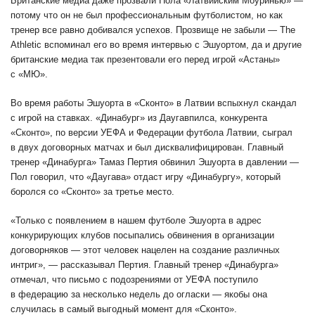
Британские медиа даже прозвали Пола «Латвийским Моуринью» —
потому что он не был профессиональным футболистом, но как
тренер все равно добивался успехов. Прозвище не забыли — The
Athletic вспоминал его во время интервью с Эшуортом, да и другие
британские медиа так презентовали его перед игрой «Астаны»
с «МЮ».
Во время работы Эшуорта в «Сконто» в Латвии вспыхнул скандал
с игрой на ставках. «Динабург» из Даугавпилса, конкурента
«Сконто», по версии УЕФА и Федерации футбола Латвии, сыграл
в двух договорных матчах и был дисквалифицирован. Главный
тренер «Динабурга» Тамаз Пертия обвинил Эшуорта в давлении —
Пол говорил, что «Даугава» отдаст игру «Динабургу», который
боролся со «Сконто» за третье место.
«Только с появлением в нашем футболе Эшуорта в адрес
конкурирующих клубов посыпались обвинения в организации
договорняков — этот человек нацелен на создание различных
интриг», — рассказывал Пертия. Главный тренер «Динабурга»
отмечал, что письмо с подозрениями от УЕФА поступило
в федерацию за несколько недель до огласки — якобы она
случилась в самый выгодный момент для «Сконто».