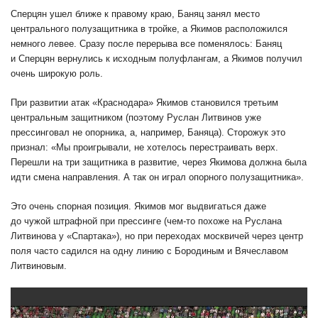
Сперцян ушел ближе к правому краю, Баняц занял место
центрального полузащитника в тройке, а Якимов расположился
немного левее. Сразу после перерыва все поменялось: Баняц
и Сперцян вернулись к исходным полуфлангам, а Якимов получил
очень широкую роль.
При развитии атак «Краснодара» Якимов становился третьим
центральным защитником (поэтому Руслан Литвинов уже
прессинговал не опорника, а, например, Баняца). Сторожук это
признал: «Мы проигрывали, не хотелось перестраивать верх.
Перешли на три защитника в развитие, через Якимова должна была
идти смена направления. А так он играл опорного полузащитника».
Это очень спорная позиция. Якимов мог выдвигаться даже
до чужой штрафной при прессинге (чем-то похоже на Руслана
Литвинова у «Спартака»), но при переходах москвичей через центр
поля часто садился на одну линию с Бородиным и Вячеславом
Литвиновым.