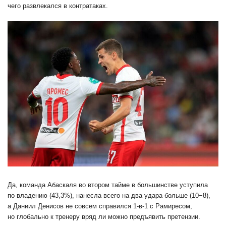
чего развлекался в контратаках.
Да, команда Абаскаля во втором тайме в большинстве уступила
по владению (43,3%), нанесла всего на два удара больше (10−8),
а Даниил Денисов не совсем справился 1-в-1 с Рамиресом,
но глобально к тренеру вряд ли можно предъявить претензии.