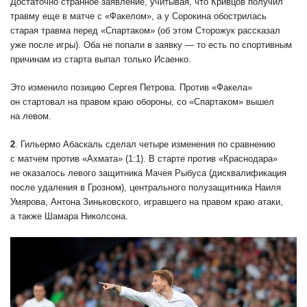
Достаточно странное заявление, учитывая, что Кривцов получил
травму еще в матче с «Факелом», а у Сорокина обострилась
старая травма перед «Спартаком» (об этом Сторожук рассказал
уже после игры). Оба не попали в заявку — то есть по спортивным
причинам из старта выпал только Исаенко.
Это изменило позицию Сергея Петрова. Против «Факела»
он стартовал на правом краю обороны, со «Спартаком» вышел
на левом.
2
. Гильермо Абаскаль сделал четыре изменения по сравнению
с матчем против «Ахмата» (1:1). В старте против «Краснодара»
не оказалось левого защитника Мачея Рыбуса (дисквалификация
после удаления в Грозном), центрального полузащитника Наиля
Умярова, Антона Зиньковского, игравшего на правом краю атаки,
а также Шамара Николсона.