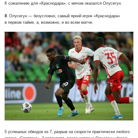
К сожалению для «Краснодара», с мячом оказался Олусегун.
8
. Олусегун — безусловно, самый яркий игрок «Краснодара»
в первом тайме, а, возможно, и во всем матче.
5 успешных обводок из 7, разрыв на скорости практически любого