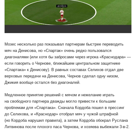
Мозес несколько раз показывал партнерам быстрее переводить
мяч на Денисова, но «Спартак» очень редко пользовался
диагоналями (или хотя бы забросами через игрока «Краснодара» —
если говорить о Чернове, ближайшем центральном защитнике
«Спартака» к Денисову). В равных составах Селихов отдал две
верховых передачи на Денисова, Чернов сделал одну низом,
Джикия вообще остался без диагоналей.
Медленное принятие решений с мячом и нежелание играть
на свободного партнера дважды могло привести к большим
проблемам для «Спартака». Сначала Кордоба пошел в прессинг
до Селихова, и «Краснодар» отобрал мяч у чужой штрафной
(но Кордоба нарушил правила), а затем Кордоба обокрал Руслана
Литвинова после плохого паса Чернова, и хозяева выбежали 3-в-2.