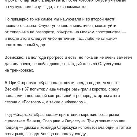
игрока «Спартака», 2 перехвата, после которых Олусегун убегал
на чужую половину — да, это запоминается.
Но примерно то же самое мы наблюдали и во второй части
прошлого сезона. Олусегун очень инициативен, может уйти
от соперника на развороте, обыграть на мелком пространстве —
и после этого следует либо неточный пас, либо не слишком
подготовленный удар.
Возможно, за полгода прогресс и есть, но пока он не очень заметен
для человека, не наблюдающего каждый день за Олусегуном
на тренировках.
9
. При Сторожуке «Краснодар» почти всегда подает угловые.
Весной из 37 попыток лишь четыре разыграли коротко, сразу
подавали в последней контрольной игре перед стартом этого
сезона с «Ростовом», а также с «Факелом».
Под «Спартак» «Краснодар» приготовил короткие розыгрыши
с участием Баняца, Сперцяна и Олусегуна. Три угловых прошли
подряд — дважды команда Сторожука использовала один и тот же
розыгрыш, выводя Баняца на подачу сходу.