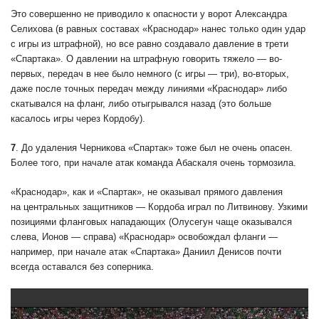
Это совершенно не приводило к опасности у ворот Александра
Селихова (в равных составах «Краснодар» нанес только один удар
с игры из штрафной), но все равно создавало давление в трети
«Спартака». О давлении на штрафную говорить тяжело — во-
первых, передач в нее было немного (с игры — три), во-вторых,
даже после точных передач между линиями «Краснодар» либо
скатывался на фланг, либо отыгрывался назад (это больше
касалось игры через Кордобу).
7
. До удаления Черникова «Спартак» тоже был не очень опасен.
Более того, при начале атак команда Абаскаля очень тормозила.
«Краснодар», как и «Спартак», не оказывал прямого давления
на центральных защитников — Кордоба играл по Литвинову. Узкими
позициями фланговых нападающих (Олусегун чаще оказывался
слева, Ионов — справа) «Краснодар» освобождал фланги —
например, при начале атак «Спартака» Даниил Денисов почти
всегда оставался без соперника.