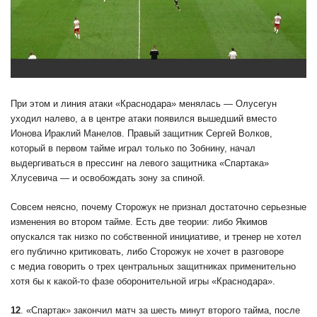
При этом и линия атаки «Краснодара» менялась — Олусегун
уходил налево, а в центре атаки появился вышедший вместо
Ионова Ираклий Манелов. Правый защитник Сергей Волков,
который в первом тайме играл только по Зобнину, начал
выдергиваться в прессинг на левого защитника «Спартака»
Хлусевича — и освобождать зону за спиной.
Совсем неясно, почему Сторожук не признал достаточно серьезные
изменения во втором тайме. Есть две теории: либо Якимов
опускался так низко по собственной инициативе, и тренер не хотел
его публично критиковать, либо Сторожук не хочет в разговоре
с медиа говорить о трех центральных защитниках применительно
хотя бы к какой-то фазе оборонительной игры «Краснодара».
12
. «Спартак» закончил матч за шесть минут второго тайма, после