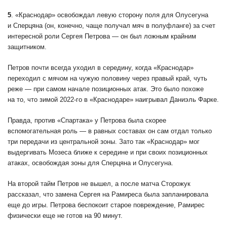
5
. «Краснодар» освобождал левую сторону поля для Олусегуна
и Сперцяна (он, конечно, чаще получал мяч в полуфланге) за счет
интересной роли Сергея Петрова — он был ложным крайним
защитником.
Петров почти всегда уходил в середину, когда «Краснодар»
переходил с мячом на чужую половину через правый край, чуть
реже — при самом начале позиционных атак. Это было похоже
на то, что зимой 2022-го в «Краснодаре» наигрывал Даниэль Фарке.
Правда, против «Спартака» у Петрова была скорее
вспомогательная роль — в равных составах он сам отдал только
три передачи из центральной зоны. Зато так «Краснодар» мог
выдергивать Мозеса ближе к середине и при своих позиционных
атаках, освобождая зоны для Сперцяна и Олусегуна.
На второй тайм Петров не вышел, а после матча Сторожук
рассказал, что замена Сергея на Рамиреса была запланировала
еще до игры. Петрова беспокоит старое повреждение, Рамирес
физически еще не готов на 90 минут.