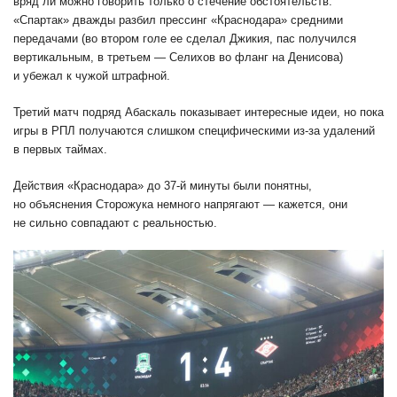
вряд ли можно говорить только о стечение обстоятельств.
«Спартак» дважды разбил прессинг «Краснодара» средними
передачами (во втором голе ее сделал Джикия, пас получился
вертикальным, в третьем — Селихов во фланг на Денисова)
и убежал к чужой штрафной.
Третий матч подряд Абаскаль показывает интересные идеи, но пока
игры в РПЛ получаются слишком специфическими из-за удалений
в первых таймах.
Действия «Краснодара» до 37-й минуты были понятны,
но объяснения Сторожука немного напрягают — кажется, они
не сильно совпадают с реальностью.