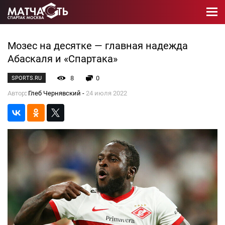
Мозес на десятке — главная надежда
Абаскаля и «Спартака»
8
0
SPORTS.RU
Автор
: Глеб Чернявский -
24 июля 2022