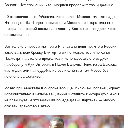
Ваноли. Нет сомнений, что нигериец продолжит там и дальше.
• Это означает, что Абаскаль использует Мозеса там, где надо.
Наконец-то! Да, Тедеско привозили Мозеса как старательного
латераля, который пахал на фланге у Конте так, что даже Конте
не жаловался.
Вот только с первых матчей в РПЛ стало понятно, что в России
закрывать всю бровку Виктор то ли не может, то ли не хочет.
Несмотря на это, его продолжали использовать с оглядкой
на оборону и Руй Витория, и Паоло Ваноли. Плюс из-за Бакаева
часто двигали на неудобный левый фланг, а там Мозес был
не очень эффективен.
Мозес при Абаскале в обороне вообще исключен. Испанец играет
исключительно в четыре защитника и ставить Виктора фулбэком
не планирует. И это большая победа для «Спартака» — можно
сказать, трансфер в атаку.