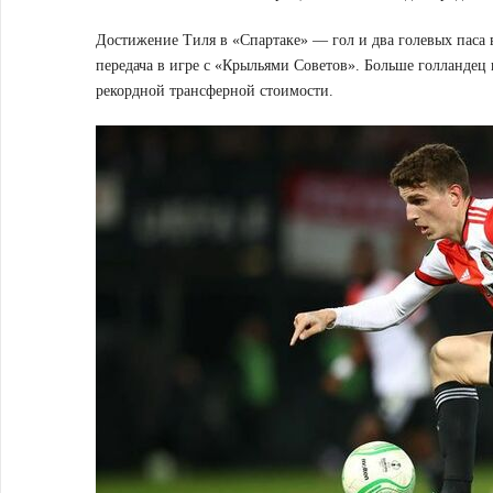
Достижение Тиля в «Спартаке» — гол и два голевых паса в
передача в игре с «Крыльями Советов». Больше голландец 
рекордной трансферной стоимости.