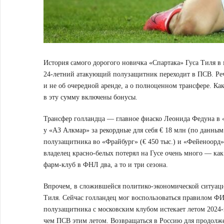
История самого дорогого новичка «Спартака» Гуса Тиля 
24-летний атакующий полузащитник переходит в ПСВ. Речь
и не об очередной аренде, а о полноценном трансфере. Ка
в эту сумму включены бонусы.
Трансфер голландца — главное фиаско Леонида Федуна в «
у «АЗ Алкмар» за рекордные для себя € 18 млн (по данным 
полузащитника во «Фрайбург» (€ 450 тыс.) и «Фейеноорд» 
владелец красно-белых потерял на Гусе очень много — ка
фарм-клуб в ФНЛ два, а то и три сезона.
Впрочем, в сложившейся политико-экономической ситуаци
Тиля. Сейчас голландец мог воспользоваться правилом ФИ
полузащитника с московским клубом истекает летом 2024-
чем ПСВ этим летом. Возвращаться в Россию для продолже