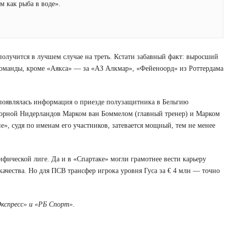
м как рыба в воде».
 получится в лучшем случае на треть. Кстати забавный факт: выросший
команды, кроме «Аякса» — за «АЗ Алкмар», «Фейеноорд» из Роттердама
оявлялась информация о приезде полузащитника в Бельгию
борной Нидерландов Марком ван Боммелом (главный тренер) и Марком
», судя по именам его участников, затевается мощный, тем не менее
фической лиге. Да и в «Спартаке» могли грамотнее вести карьеру
качества. Но для ПСВ трансфер игрока уровня Гуса за € 4 млн — точно
кспресс» и «РБ Спорт».