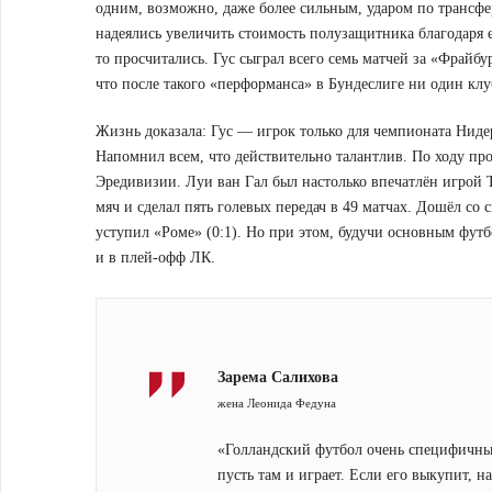
одним, возможно, даже более сильным, ударом по трансфе
надеялись увеличить стоимость полузащитника благодаря 
то просчитались. Гус сыграл всего семь матчей за «Фрайбу
что после такого «перформанса» в Бундеслиге ни один клуб
Жизнь доказала: Гус — игрок только для чемпионата Нидер
Напомнил всем, что действительно талантлив. По ходу п
Эредивизии. Луи ван Гал был настолько впечатлён игрой Т
мяч и сделал пять голевых передач в 49 матчах. Дошёл с
уступил «Роме» (0:1). Но при этом, будучи основным футб
и в плей-офф ЛК.
Зарема Салихова
жена Леонида Федуна
«Голландский футбол очень специфичный
пусть там и играет. Если его выкупит, 