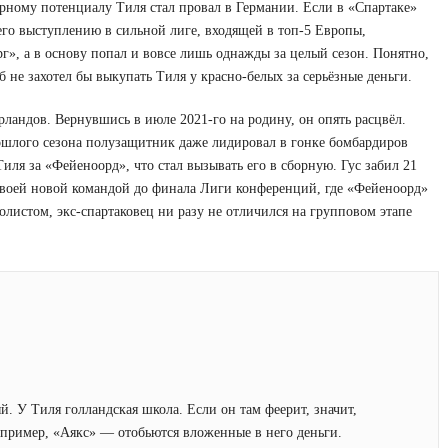
рному потенциалу Тиля стал провал в Германии. Если в «Спартаке»
его выступлению в сильной лиге, входящей в топ-5 Европы,
рг», а в основу попал и вовсе лишь однажды за целый сезон. Понятно,
 не захотел бы выкупать Тиля у красно-белых за серьёзные деньги.
ландов. Вернувшись в июле 2021-го на родину, он опять расцвёл.
рошлого сезона полузащитник даже лидировал в гонке бомбардиров
иля за «Фейеноорд», что стал вызывать его в сборную. Гус забил 21
о своей новой командой до финала Лиги конференций, где «Фейеноорд»
олистом, экс-спартаковец ни разу не отличился на групповом этапе
. У Тиля голландская школа. Если он там феерит, значит,
например, «Аякс» — отобьются вложенные в него деньги.