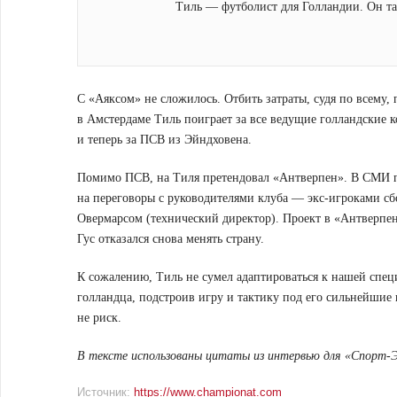
Тиль — футболист для Голландии. Он та
С «Аяксом» не сложилось. Отбить затраты, судя по всему,
в Амстердаме Тиль поиграет за все ведущие голландские 
и теперь за ПСВ из Эйндховена.
Помимо ПСВ, на Тиля претендовал «Антверпен». В СМИ п
на переговоры с руководителями клуба — экс-игроками с
Овермарсом (технический директор). Проект в «Антверпене
Гус отказался снова менять страну.
К сожалению, Тиль не сумел адаптироваться к нашей специ
голландца, подстроив игру и тактику под его сильнейшие 
не риск.
В тексте использованы цитаты из интервью для «Спорт-Э
Источник:
https://www.championat.com