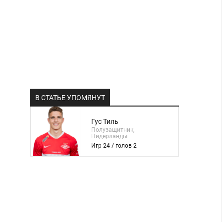
В СТАТЬЕ УПОМЯНУТ
Гус Тиль
Полузащитник,
Нидерланды
Игр 24 / голов 2