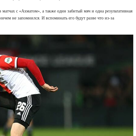
 матчах с «Ахматом», а также один забитый мяч и одна результативная
ничем не запомнился. И вспоминать его будут разве что из-за