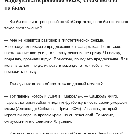
Надо уважать решение УЕФА, каким бы он
о
ни был
о
— Вы бы вошли в тренерский штаб «Спартака», если бы поступило
такое предложение?
— Мне не нравится разговор в гипотетической форме.
Я не получал никакого предложения от «Спартака». Если такое
предложение поступит, то я сразу решение не приму. Я посижу,
подумаю, проанализирую. Возможно, приму это предложение. Для
меня главное
-
не должность в команде, а то, чтобы я мог
приносить пользу.
— Три лучших игрока «Спартака» на данный момент?
— Тот парень, который ушел в «Марсель»
,
— Самюэль Жиго.
П
арень, который забил и поднял футболку в честь своей умершей
мамы
(Александр Соболев. -
Прим. «СЭ»
)
.
И п
арень, который
играет вингера на правом краю, но он левоногий. По-моему,
он русский и его фамилия Хлусевич.
— Как вы отнеслись к исключению «Спартака» из Лиги Европы?