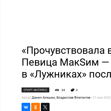
«Прочувствовала 
Певица МакSим — 
в «Лужниках» пос
34
0
СПОРТ-ЭКСПРЕСС
Автор
: Данил Алешин, Владислав Флегонтов -
31 мая 2022