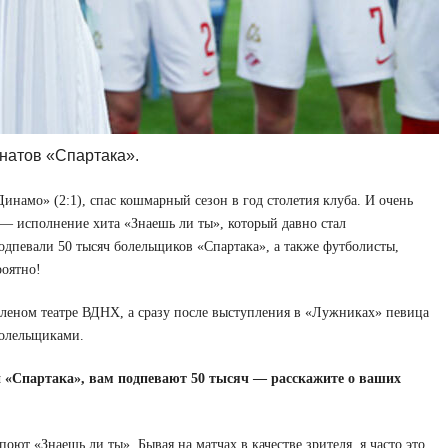
анатов «Спартака».
намо» (2:1), спас кошмарный сезон в год столетия клуба. И очень
— исполнение хита «Знаешь ли ты», который давно стал
одпевали 50 тысяч болельщиков «Спартака», а также футболисты,
роятно!
еленом театре ВДНХ, а сразу после выступления в «Лужниках» певица
болельщиками.
«Спартака», вам подпевают 50 тысяч — расскажите о ваших
оют «Знаешь ли ты». Бывая на матчах в качестве зрителя, я часто это