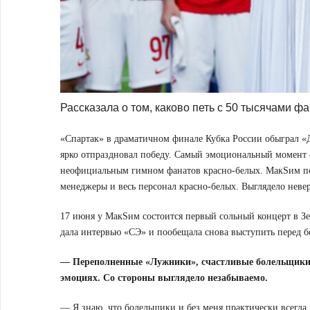
Рассказала о том, каково петь с 50 тысячами ф
«Спартак» в драматичном финале Кубка России обыграл «Ди
ярко отпраздновал победу. Самый эмоциональный момент 
неофициальным гимном фанатов красно-белых. Мак
S
им п
менеджеры и весь персонал красно-белых. Выглядело неве
17 июня у МакSим состоится первый сольный концерт в З
дала интервью «СЭ» и пообещала снова выступить перед 
— Переполненные «Лужники», счастливые болельщики 
эмоциях. Со стороны выглядело незабываемо.
— Я знаю, что болельщики и без меня практически всегда п