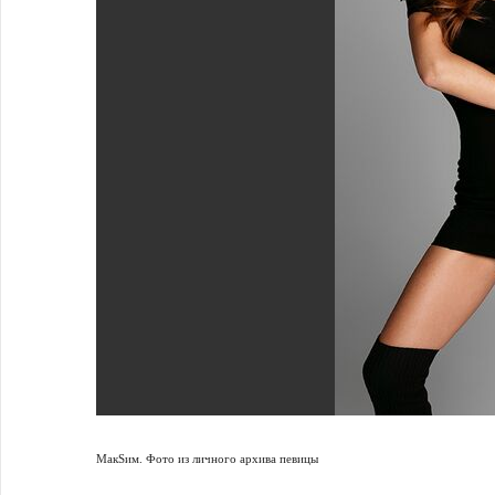
МакSим. Фото из личного архива певицы