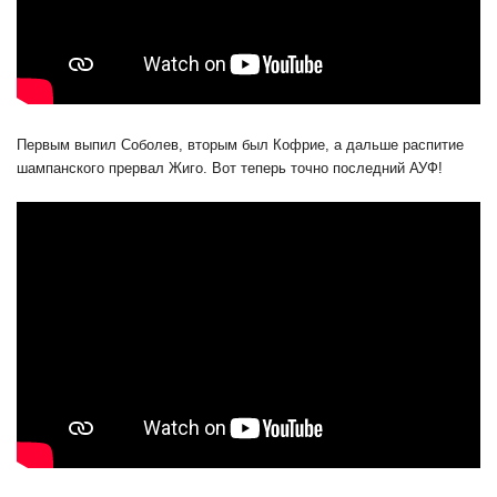
Первым выпил Соболев, вторым был Кофрие, а дальше распитие
шампанского прервал Жиго. Вот теперь точно последний АУФ!