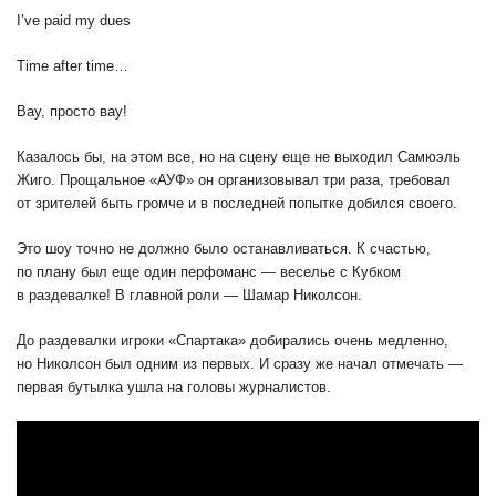
I’ve paid my dues
Time after time…
Вау, просто вау!
Казалось бы, на этом все, но на сцену еще не выходил Самюэль
Жиго. Прощальное «АУФ» он организовывал три раза, требовал
от зрителей быть громче и в последней попытке добился своего.
Это шоу точно не должно было останавливаться. К счастью,
по плану был еще один перфоманс — веселье с Кубком
в раздевалке! В главной роли — Шамар Николсон.
До раздевалки игроки «Спартака» добирались очень медленно,
но Николсон был одним из первых. И сразу же начал отмечать —
первая бутылка ушла на головы журналистов.