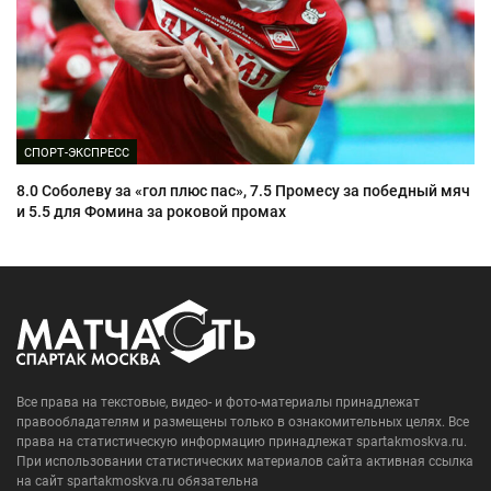
СПОРТ-ЭКСПРЕСС
8.0 Соболеву за «гол плюс пас», 7.5 Промесу за победный мяч
и 5.5 для Фомина за роковой промах
Все права на текстовые, видео- и фото-материалы принадлежат
правообладателям и размещены только в ознакомительных целях. Все
права на статистическую информацию принадлежат spartakmoskva.ru.
При использовании статистических материалов сайта активная ссылка
на сайт spartakmoskva.ru обязательна