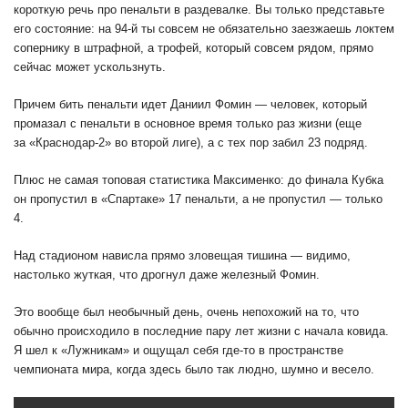
короткую речь про пенальти в раздевалке. Вы только представьте
его состояние: на 94-й ты совсем не обязательно заезжаешь локтем
сопернику в штрафной, а трофей, который совсем рядом, прямо
сейчас может ускользнуть.
Причем бить пенальти идет Даниил Фомин — человек, который
промазал с пенальти в основное время только раз жизни (еще
за «Краснодар-2» во второй лиге), а с тех пор забил 23 подряд.
Плюс не самая топовая статистика Максименко: до финала Кубка
он пропустил в «Спартаке» 17 пенальти, а не пропустил — только
4.
Над стадионом нависла прямо зловещая тишина — видимо,
настолько жуткая, что дрогнул даже железный Фомин.
Это вообще был необычный день, очень непохожий на то, что
обычно происходило в последние пару лет жизни с начала ковида.
Я шел к «Лужникам» и ощущал себя где-то в пространстве
чемпионата мира, когда здесь было так людно, шумно и весело.