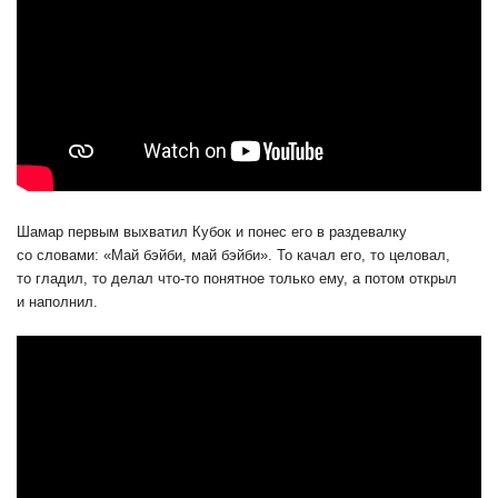
Шамар первым выхватил Кубок и понес его в раздевалку
со словами: «Май бэйби, май бэйби». То качал его, то целовал,
то гладил, то делал что-то понятное только ему, а потом открыл
и наполнил.