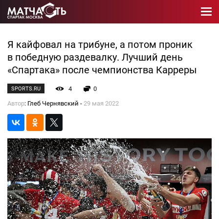
Я кайфовал на трибуне, а потом проник
в победную раздевалку. Лучший день
«Спартака» после чемпионства Карреры
4
0
SPORTS.RU
Автор
: Глеб Чернявский -
29 мая 2022