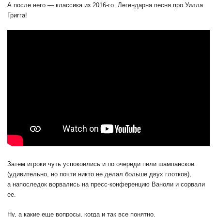
А после него — классика из 2016-го. Легендарна песня про Уилла
Григга!
Затем игроки чуть успокоились и по очереди пили шампанское
(удивительно, но почти никто не делал больше двух глотков),
а напоследок ворвались на пресс-конференцию Ваноли и сорвали
ее.
Ну, а какие еще вопросы, когда и так все понятно.