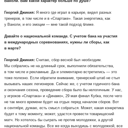
Ваноли. Вам какой характер больше по душе?
Георгий Джикия:
Я много где играл в карьере, видел разных
тренеров, в том числе и в «Спартаке». Такая энергетика, как
у Ваноли, и его эмоции — мне такой подход ближе.
Давайте о национальной команде. С учетом бана на участия
в международных соревнованиях, нужны ли сборы, как
в марте?
Георгий Джикия:
Считаю, сбор весной был необходим.
Мы собрались не на длинный срок, выполнили обязательства,
в том числе и рекламные. Да и элементарно встретились — это
тоже полезно. Если обратили внимание, тренерский штаб не стыл
вызывать наших легионеров. Сейчас же, с учетом годичного бана
и окончания сезона, проведение сбора было бы нелогичным. У нас,
у игроков «Спартака» и «Динамо», 29 мая финал Кубка, после чего
не так много времени будет на отдых перед началом сборов. Вот
в сентябре, думаю, есть смысл собраться. Может, какая конкретика
будет к тому моменту, может, удастся провести товарищеский
матч. Но хотелось бы сыграть не против молодежки, а другой
национальной команды. Все же когда выходишь с молодежкой, все