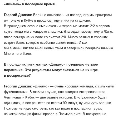
«Динамо» в последнее время.
Георгий Джикия:
Если не ошибаюсь, из последнего мы проиграли
им только в Кубке в прошлом году у них на стадионе.
В прошедшем сезоне были очень интересные матчи: 2:2 в первом
круге, когда мы в концовке спаслись благодаря моему голу и Жиго,
плюс победа на их поле со счетом 2:0. Много разных и хороших
встреч было, которые особенно запомнились. И как
мы в меньшинстве были целый тайм и завершили поединок вничью.
Много чего было.
В последних пяти матчах «Динамо» потерпело четыре
поражения. Эти результаты могут сказаться на их игре
в воскресенье?
Георгий Джикия:
«Динамо» — очень хорошая команда, с сильными
футболистами. В любом случае, нас ожидает интересная игра.
Чемпионат и Кубок — две разные истории. В «Лужниках» будет
один матч, и все решится по итогам 90 минут, ну или чуть больше.
Поэтому не надо смотреть, кто как играл в последних турах,
на какой позиции финишировал в Премьер-лиге. В воскресенье