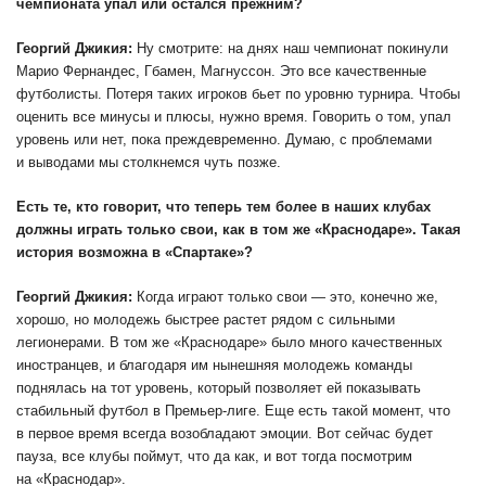
чемпионата упал или остался прежним?
Георгий Джикия:
Ну смотрите: на днях наш чемпионат покинули
Марио Фернандес, Гбамен, Магнуссон. Это все качественные
футболисты. Потеря таких игроков бьет по уровню турнира. Чтобы
оценить все минусы и плюсы, нужно время. Говорить о том, упал
уровень или нет, пока преждевременно. Думаю, с проблемами
и выводами мы столкнемся чуть позже.
Есть те, кто говорит, что теперь тем более в наших клубах
должны играть только свои, как в том же «Краснодаре». Такая
история возможна в «Спартаке»?
Георгий Джикия:
Когда играют только свои — это, конечно же,
хорошо, но молодежь быстрее растет рядом с сильными
легионерами. В том же «Краснодаре» было много качественных
иностранцев, и благодаря им нынешняя молодежь команды
поднялась на тот уровень, который позволяет ей показывать
стабильный футбол в Премьер-лиге. Еще есть такой момент, что
в первое время всегда возобладают эмоции. Вот сейчас будет
пауза, все клубы поймут, что да как, и вот тогда посмотрим
на «Краснодар».