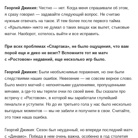
Георгий Джикия:
Честно — нет. Когда меня спрашивали об этом,
я сразу говорил — задавайте следующий вопрос. Не считаю
нужным отвечать на такое. И тем более после первого тайма
с «Крыльями» никто не думал о таких вещах как вылет, стыковые
матчи. Наоборот, хотелось выйти и все исправить.
При всех проблемах «Спартака», не было ощущения, что вам
порой еще и дико не везет? Вспомните тот же матч
с «Ростовом» недавний, еще несколько игр было.
Георгий Джикия:
Были необъяснимые поражения, но они были
следствиями наших ошибок. Невезение — не совсем верное слово.
Было много матчей с непонятными удалениями, пропущенными
мячами, а где-то мы теряли очки по своей вине. Вы сказали про
встречу с «Ростовом», в которой мы заработали глупейший
пенальти и уступили. Но до их третьего гола у нас было несколько
выгодных моментов — мы не забили и получили в свои. Считайте,
это тоже наша ошибка.
Георгий Джикия: Сезон был неудачный, но впереди последний матч
с «Динамо». Победа в нем очень важна, особенно в год столетия