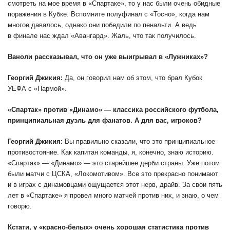
смотреть на мое время в «Спартаке», то у нас были очень обидные
поражения в Кубке. Вспомните полуфинал с «Тосно», когда нам
многое давалось, однако они победили по пенальти. А ведь
в финале нас ждал «Авангард». Жаль, что так получилось.
Ваноли рассказывал, что он уже выигрывал в «Лужниках»?
Георгий Джикия:
Да, он говорил нам об этом, что брал Кубок
УЕФА с «Пармой».
«Спартак» против «Динамо» — классика российского футбола,
принципиальная дуэль для фанатов. А для вас, игроков?
Георгий Джикия:
Вы правильно сказали, что это принципиальное
противостояние. Как капитан команды, я, конечно, знаю историю.
«Спартак» — «Динамо» — это старейшее дерби страны. Уже потом
были матчи с ЦСКА, «Локомотивом». Все это прекрасно понимают
и в играх с динамовцами ощущается этот нерв, драйв. За свои пять
лет в «Спартаке» я провел много матчей против них, и знаю, о чем
говорю.
Кстати, у «красно-белых» очень хорошая статистика против