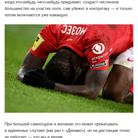
когда кто-нибудь чего-нибудь придумает, создаст численное
большинство на участке поля, сам убежит в контратаку — и только
потом включаются уже командно.
При большой самоотдаче и желании это может прокатывать
в единичных случаях (как раз с «Динамо»), но на дистанции точно
не работает — что мы и видим.