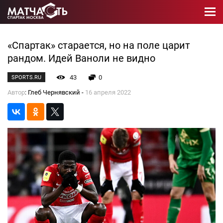
«Спартак» старается, но на поле царит
рандом. Идей Ваноли не видно
43
0
SPORTS.RU
Автор
: Глеб Чернявский -
16 апреля 2022