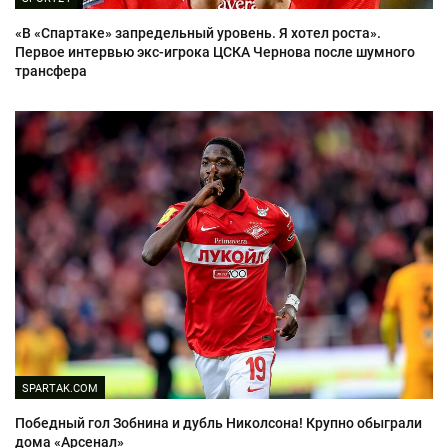
«В «Спартаке» запредельный уровень. Я хотел роста».
Первое интервью экс-игрока ЦСКА Чернова после шумного
трансфера
SPARTAK.COM
Победный гол Зобнина и дубль Николсона! Крупно обыграли
дома «Арсенал»