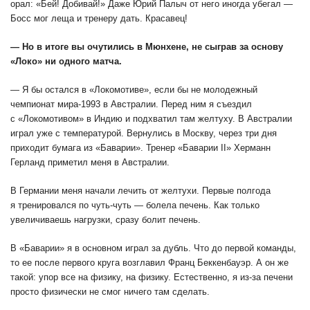
орал: «Бей! Добивай!» Даже Юрий Палыч от него иногда убегал —
Босс мог леща и тренеру дать. Красавец!
— Но в итоге вы очутились в Мюнхене, не сыграв за основу
«Локо» ни одного матча.
— Я бы остался в «Локомотиве», если бы не молодежный
чемпионат мира-1993 в Австралии. Перед ним я съездил
с «Локомотивом» в Индию и подхватил там желтуху. В Австралии
играл уже с температурой. Вернулись в Москву, через три дня
приходит бумага из «Баварии». Тренер «Баварии II» Херманн
Герланд приметил меня в Австралии.
В Германии меня начали лечить от желтухи. Первые полгода
я тренировался по чуть-чуть — болела печень. Как только
увеличиваешь нагрузки, сразу болит печень.
В «Баварии» я в основном играл за дубль. Что до первой команды,
то ее после первого круга возглавил Франц Беккенбауэр. А он же
такой: упор все на физику, на физику. Естественно, я из-за печени
просто физически не смог ничего там сделать.