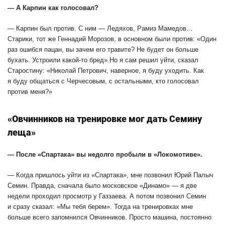
— А Карпин как голосовал?
— Карпин был против. С ним — Ледяхов, Рамиз Мамедов…
Старики, тот же Геннадий Морозов, в основном были против: «Один
раз ошибся пацан, вы зачем его травите? Не будет он больше
бухать. Устроили какой-то бред».Но я сам решил уйти, сказал
Старостину: «Николай Петрович, наверное, я буду уходить. Как
я буду общаться с Черчесовым, с остальными, кто голосовал
против меня?»
«Овчинников на тренировке мог дать Семину
леща»
— После «Спартака» вы недолго пробыли в «Локомотиве».
— Когда пришлось уйти из «Спартака», мне позвонил Юрий Палыч
Семин. Правда, сначала было московское «Динамо» — я две
недели проходил просмотр у Газзаева. А потом позвонил Семин
и сразу сказал: «Мы тебя берем». Тогда на тренировках мне
больше всего запомнился Овчинников. Просто машина, постоянно