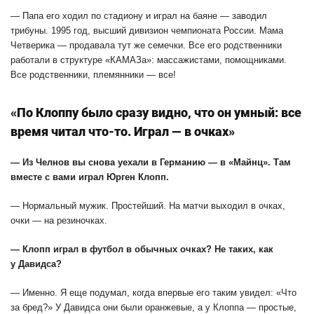
— Папа его ходил по стадиону и играл на баяне — заводил
трибуны. 1995 год, высший дивизион чемпионата России. Мама
Четверика — продавала тут же семечки. Все его родственники
работали в структуре «КАМАЗа»: массажистами, помощниками.
Все родственники, племянники — все!
«По Клоппу было сразу видно, что он умный: все
время читал что-то. Играл — в очках»
— Из Челнов вы снова уехали в Германию — в «Майнц». Там
вместе с вами играл Юрген Клопп.
— Нормальный мужик. Простейший. На матчи выходил в очках,
очки — на резиночках.
— Клопп играл в футбол в обычных очках? Не таких, как
у Давидса?
— Именно. Я еще подумал, когда впервые его таким увидел: «Что
за бред?» У Давидса они были оранжевые, а у Клоппа — простые,