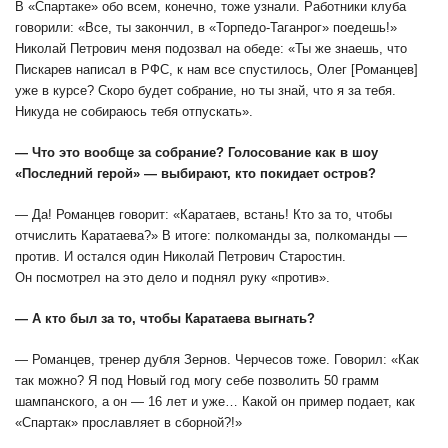
В «Спартаке» обо всем, конечно, тоже узнали. Работники клуба
говорили: «Все, ты закончил, в «Торпедо-Таганрог» поедешь!»
Николай Петрович меня подозвал на обеде: «Ты же знаешь, что
Пискарев написал в РФС, к нам все спустилось, Олег [Романцев]
уже в курсе? Скоро будет собрание, но ты знай, что я за тебя.
Никуда не собираюсь тебя отпускать».
— Что это вообще за собрание? Голосование как в шоу
«Последний герой» — выбирают, кто покидает остров?
— Да! Романцев говорит: «Каратаев, встань! Кто за то, чтобы
отчислить Каратаева?» В итоге: полкоманды за, полкоманды —
против. И остался один Николай Петрович Старостин.
Он посмотрел на это дело и поднял руку «против».
— А кто был за то, чтобы Каратаева выгнать?
— Романцев, тренер дубля Зернов. Черчесов тоже. Говорил: «Как
так можно? Я под Новый год могу себе позволить 50 грамм
шампанского, а он — 16 лет и уже… Какой он пример подает, как
«Спартак» прославляет в сборной?!»