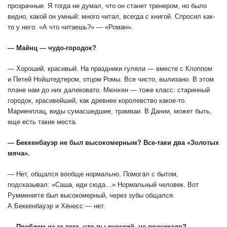
прозрачные. Я тогда не думал, что он станет тренером, но было
видно, какой он умный: много читал, всегда с книгой. Спросил как-
то у него: «А что читаешь?» — «Роман».
— Майнц — чудо-городок?
— Хороший, красивый. На праздники гуляли — вместе с Клоппом
и Петей Нойштедтером, отцом Ромы. Все чисто, вылизано. В этом
плане нам до них далековато. Мюнхен — тоже класс: старинный
городок, красивейший, как древнее королевство какое-то.
Мариенплац, виды сумасшедшие, трамваи. В Дании, может быть,
еще есть такие места.
— Беккенбауэр не был высокомерным? Все-таки два «Золотых
мяча».
— Нет, общался вообще нормально. Помогал с бытом,
подсказывал: «Саша, иди сюда…» Нормальный человек. Вот
Румменигге был высокомерный, через зубы общался.
А Беккенбауэр и Хёнесс — нет.
— Проблем из-за того, что вы русский, не возникало?