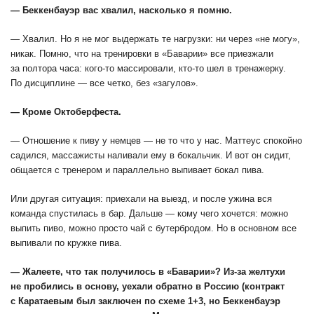
— Беккенбауэр вас хвалил, насколько я помню.
— Хвалил. Но я не мог выдержать те нагрузки: ни через «не могу»,
никак. Помню, что на тренировки в «Баварии» все приезжали
за полтора часа: кого-то массировали, кто-то шел в тренажерку.
По дисциплине — все четко, без «загулов».
— Кроме Октоберфеста.
— Отношение к пиву у немцев — не то что у нас. Маттеус спокойно
садился, массажисты наливали ему в бокальчик. И вот он сидит,
общается с тренером и параллельно выпивает бокал пива.
Или другая ситуация: приехали на выезд, и после ужина вся
команда спустилась в бар. Дальше — кому чего хочется: можно
выпить пиво, можно просто чай с бутербродом. Но в основном все
выпивали по кружке пива.
— Жалеете, что так получилось в «Баварии»? Из-за желтухи
не пробились в основу, уехали обратно в Россию (контракт
с Каратаевым был заключен по схеме 1+3, но Беккенбауэр