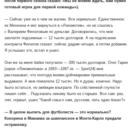
после первого сезона сказал: «Мы не можем ждать, нам нужен
готовый игрок для первой команды»).
— Сейчас уже ни о чем не жалею. Все нормально. Единственное:
из Мюнхена я мог вернуться в «Локомотив», но не сошлись
с Валерием Филатовым по деньгам. Договорились, что мне
заплатят подъемные — 12 тысяч долларов. А на подписании
контракта Филатов сказал: сейчас дадим четыре, а потом добавим.
Я услышал это, встал и ушел.
Они же за меня бабки получили — 300 тысяч долларов. Олег Гарин
(игрок «Локомотива» в 1993—1997 гг. — Sport24)
мне
рассказывал, что полгода моими дойчмарками премиальные
выдавали. А мне пожалели 12 тысяч. Но я дурак, конечно. Надо
было остаться, но амбиции взыграли. По собственной глупости
лишил себя… Подсказать некому было из старших. Все сам: раз,
ляп, порвал, ушел."Какой смысл нам, русским, пить один бокал?»
— В целом выпить для футболиста — это нормально?
Кокорина и Мамаева за шампанское в Монте-Карло предали
остракизму.