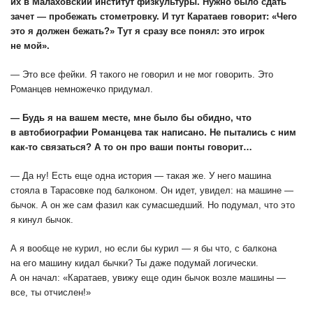
их в Малаховский институт физкультуры. Нужно было сдать
зачет — пробежать стометровку. И тут Каратаев говорит: «Чего
это я должен бежать?» Тут я сразу все понял: это игрок
не мой».
— Это все фейки. Я такого не говорил и не мог говорить. Это
Романцев немножечко придумал.
— Будь я на вашем месте, мне было бы обидно, что
в автобиографии Романцева так написано. Не пытались с ним
как-то связаться? А то он про ваши понты говорит…
— Да ну! Есть еще одна история — такая же. У него машина
стояла в Тарасовке под балконом. Он идет, увидел: на машине —
бычок. А он же сам фазил как сумасшедший. Но подумал, что это
я кинул бычок.
А я вообще не курил, но если бы курил — я бы что, с балкона
на его машину кидал бычки? Ты даже подумай логически.
А он начал: «Каратаев, увижу еще один бычок возле машины —
все, ты отчислен!»