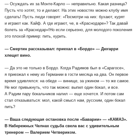
— Осуждать их за Монте-Карло — неправильно. Какая разница?
Пусть что хотят, то и делают. На этих новостях можно клубу имя
сделать! Пусть люди говорят: «Посмотри на них: бухают, курят
и играют как. Кайф. А где играют, че, в «Краснодаре»? Так давай
болеть за «Краснодар»!Но если серьезно, для молодого поколения
это плохой пример: пить, курить.
— Смертин рассказывал: приехал в «Бордо» — Дюгарри
хлещет вино.
— Да это не только в Бордо. Когда Радимов был в «Сарагосе»,
я приезжал к нему из Германии в гости месяца на два. Он первое
время удивлялся: на обеде — винище, за ужином — то же самое.
Не мог привыкнуть, что так можно: выпил один бокал, и все.
А Радим пару бокальчиков налил — еще хочется. И потом сам
стал отказываться: мол, какой смысл нам, русским, один бокал
пить?
— Ваша следующая остановка после «Баварии» — «КАМАЗ».
В Набережных Челнах судьба свела вас с удивительным
тренером — Валерием Четвериком.