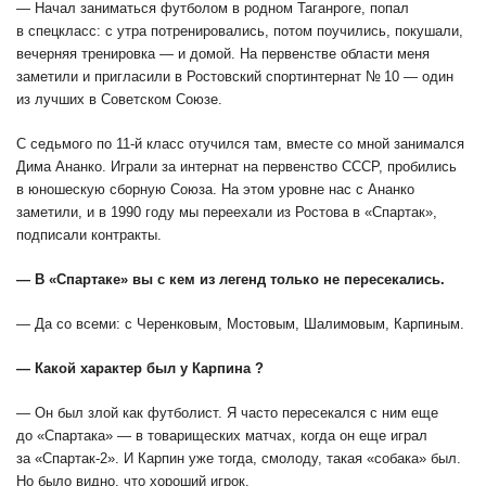
— Начал заниматься футболом в родном Таганроге, попал
в спецкласс: с утра потренировались, потом поучились, покушали,
вечерняя тренировка — и домой. На первенстве области меня
заметили и пригласили в Ростовский спортинтернат № 10 — один
из лучших в Советском Союзе.
С седьмого по 11-й класс отучился там, вместе со мной занимался
Дима Ананко. Играли за интернат на первенство СССР, пробились
в юношескую сборную Союза. На этом уровне нас с Ананко
заметили, и в 1990 году мы переехали из Ростова в «Спартак»,
подписали контракты.
— В «Спартаке» вы с кем из легенд только не пересекались.
— Да со всеми: с Черенковым, Мостовым, Шалимовым, Карпиным.
— Какой характер был у Карпина ?
— Он был злой как футболист. Я часто пересекался с ним еще
до «Спартака» — в товарищеских матчах, когда он еще играл
за «Спартак-2». И Карпин уже тогда, смолоду, такая «собака» был.
Но было видно, что хороший игрок.