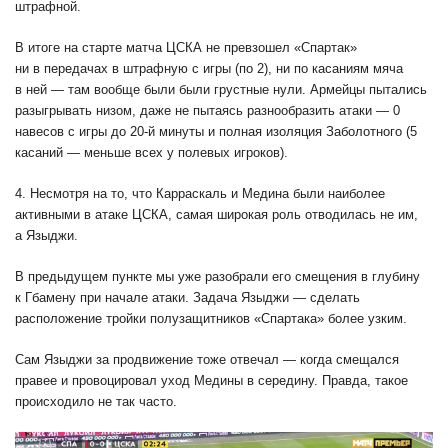
штрафной.
В итоге на старте матча ЦСКА не превзошел «Спартак»
ни в передачах в штрафную с игры (по 2), ни по касаниям мяча
в ней — там вообще были были грустные нули. Армейцы пытались
разыгрывать низом, даже не пытаясь разнообразить атаки — 0
навесов с игры до 20-й минуты и полная изоляция Заболотного (5
касаний — меньше всех у полевых игроков).
4. Несмотря на то, что Карраскаль и Медина были наиболее
активными в атаке ЦСКА, самая широкая роль отводилась не им,
а Языджи.
В предыдущем пункте мы уже разобрали его смещения в глубину
к Гбамену при начале атаки. Задача Языджи — сделать
расположение тройки полузащитников «Спартака» более узким.
Сам Языджи за продвижение тоже отвечал — когда смещался
правее и провоцировал уход Медины в середину. Правда, такое
происходило не так часто.