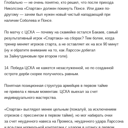
Глобально — не очень понятно, кто решил, что после прихода
Николсона «Спартак» должен покинуть Понсе. Или даже по-
другому — зачем был нужен новый чистый нападающий при
наличии Соболева и Понсе.
По матчу с ЦСКА — почему на скамейке остался Бакаев, самый
результативный игрок «Спартака» на сборах? Тем более, когда
тренер меняет игроков старта, а не оставляет их на все 90 минут
(ну и обратите внимание на то, как Ларссон добегал
за Зайнутдиновым при втором голе).
14. Победа ЦСКА не кажется незаслуженной, но по созданной
остроте дерби скорее получилось равным.
Понятная позиционная структура армейцев в первом тайме
не привела к явным моментам. ЦСКА выехал за счет
индивидуального мастерства.
«Спартак» выглядел менее цельным (пожалуй, за исключением
отрезков с прессингом в первом тайме), но мог набирать очки
за счет неудачного навеса на Промеса, неудачного удара Ларссона
и все-таки нормальной контратаки с ударом в штангу в первом