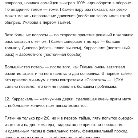
вопросов, новичок армейцев выиграл 100% единоборств в обороне.
По владению телом — тоже, Гбамен пару раз показал, как резко
может менять направление движения (особенно запомнился такой
обыгрыш Умярова в первом тайме).
Зато большие вопросы — по скорости принятия решений и желанию
расставаться с мячом. Гбамен совершил 7 потерь — больше
только у Дивеева (обрезы плюс выносы), Карраскаля (постоянный
риск) и Заболотного (постоянная борьба).
Большинство потерь — после того, как Гбамен очень затягивал
развитие атаки, и на него налетало два соперника. В первом тайме
это привело минимум к трем контратакам «Спартака» — ЦСКА
сильно повезло, что они не привели к большим проблемам.
12. Карраскаль — жемчужина дерби, сделавшая очень ярким матч
с небольшим количеством явных моментов.
Пятки не только при 2:0, но и в первом тайме, пять попыток обводок
из десяти на две команды, лидерство по принятым передачам
и сделанным пасам в финальную треть, феноменальный проход
перед вторым голом — и эффектно, и эффективно.