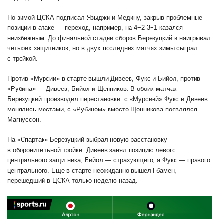
Но зимой ЦСКА подписал Языджи и Медину, закрыв проблемные
позиции в атаке — переход, например, на 4−2-3−1 казался
неизбежным. До финальной стадии сборов Березуцкий и наигрывал
четырех защитников, но в двух последних матчах зимы сыграл
с тройкой.
Против «Мурсии» в старте вышли Дивеев, Фукс и Бийол, против
«Рубина» — Дивеев, Бийол и Щенников. В обоих матчах
Березуцкий производил перестановки: с «Мурсией» Фукс и Дивеев
менялись местами, с «Рубином» вместо Щенникова появлялся
Магнуссон.
На «Спартак» Березуцкий выбрал новую расстановку
в оборонительной тройке. Дивеев занял позицию левого
центрального защитника, Бийол — страхующего, а Фукс — правого
центрального. Еще в старте неожиданно вышел Гбамен,
перешедший в ЦСКА только неделю назад.