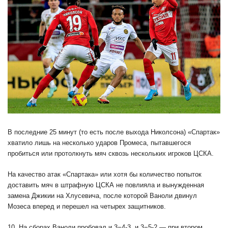
В последние 25 минут (то есть после выхода Николсона) «Спартак»
хватило лишь на несколько ударов Промеса, пытавшегося
пробиться или протолкнуть мяч сквозь нескольких игроков ЦСКА.
На качество атак «Спартака» или хотя бы количество попыток
доставить мяч в штрафную ЦСКА не повлияла и вынужденная
замена Джикии на Хлусевича, после которой Ваноли двинул
Мозеса вперед и перешел на четырех защитников.
10. На сборах Ваноли пробовал и 3−4-3, и 3−5-2 — при втором