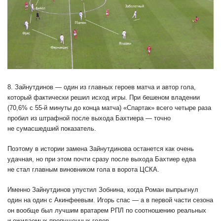
8. Зайнутдинов — один из главных героев матча и автор гола,
который фактически решил исход игры. При бешеном владении
(70,6% с 55-й минуты до конца матча) «Спартак» всего четыре раза
пробил из штрафной после выхода Бахтиера — точно
не сумасшедший показатель.
Поэтому в истории замена Зайнутдинова останется как очень
удачная, но при этом почти сразу после выхода Бахтиер едва
не стал главным виновником гола в ворота ЦСКА.
Именно Зайнутдинов упустил Зобнина, когда Роман выпрыгнул
один на один с Акинфеевым. Игорь спас — а в первой части сезона
он вообще был лучшим вратарем РПЛ по соотношению реальных
и ожидаемых пропущенных голов.