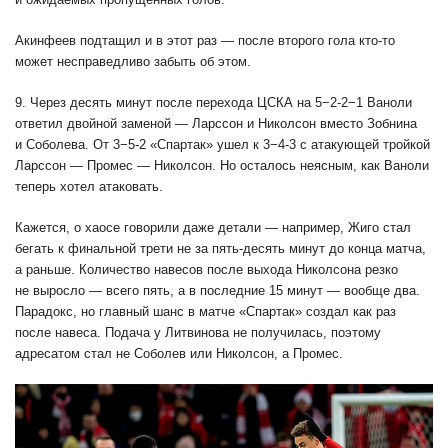
Акинфеев подтащил и в этот раз — после второго гола кто-то
может несправедливо забыть об этом.
9. Через десять минут после перехода ЦСКА на 5−2-2−1 Ваноли
ответил двойной заменой — Ларссон и Николсон вместо Зобнина
и Соболева. От 3−5-2 «Спартак» ушел к 3−4-3 с атакующей тройкой
Ларссон — Промес — Николсон. Но осталось неясным, как Ваноли
теперь хотел атаковать.
Кажется, о хаосе говорили даже детали — например, Жиго стал
бегать к финальной трети не за пять-десять минут до конца матча,
а раньше. Количество навесов после выхода Николсона резко
не выросло — всего пять, а в последние 15 минут — вообще два.
Парадокс, но главный шанс в матче «Спартак» создал как раз
после навеса. Подача у Литвинова не получилась, поэтому
адресатом стал не Соболев или Николсон, а Промес.