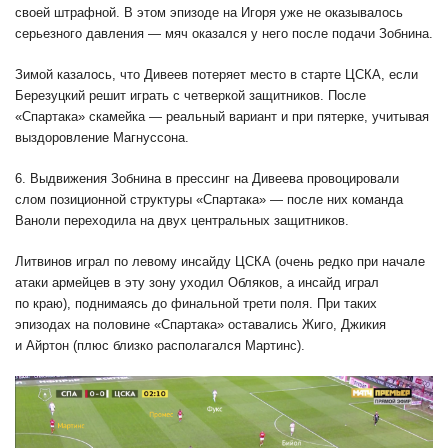
своей штрафной. В этом эпизоде на Игоря уже не оказывалось
серьезного давления — мяч оказался у него после подачи Зобнина.
Зимой казалось, что Дивеев потеряет место в старте ЦСКА, если
Березуцкий решит играть с четверкой защитников. После
«Спартака» скамейка — реальный вариант и при пятерке, учитывая
выздоровление Магнуссона.
6. Выдвижения Зобнина в прессинг на Дивеева провоцировали
слом позиционной структуры «Спартака» — после них команда
Ваноли переходила на двух центральных защитников.
Литвинов играл по левому инсайду ЦСКА (очень редко при начале
атаки армейцев в эту зону уходил Обляков, а инсайд играл
по краю), поднимаясь до финальной трети поля. При таких
эпизодах на половине «Спартака» оставались Жиго, Джикия
и Айртон (плюс близко располагался Мартинс).