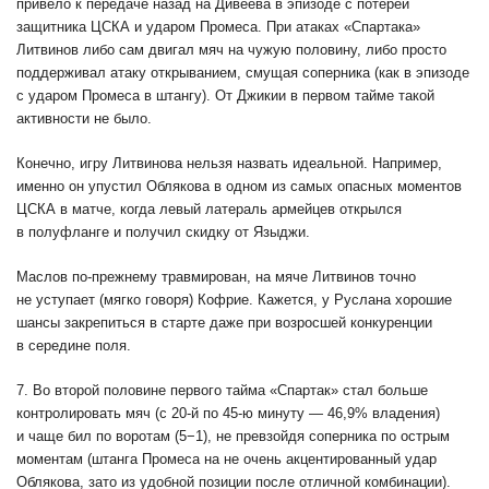
привело к передаче назад на Дивеева в эпизоде с потерей
защитника ЦСКА и ударом Промеса. При атаках «Спартака»
Литвинов либо сам двигал мяч на чужую половину, либо просто
поддерживал атаку открыванием, смущая соперника (как в эпизоде
с ударом Промеса в штангу). От Джикии в первом тайме такой
активности не было.
Конечно, игру Литвинова нельзя назвать идеальной. Например,
именно он упустил Облякова в одном из самых опасных моментов
ЦСКА в матче, когда левый латераль армейцев открылся
в полуфланге и получил скидку от Языджи.
Маслов по-прежнему травмирован, на мяче Литвинов точно
не уступает (мягко говоря) Кофрие. Кажется, у Руслана хорошие
шансы закрепиться в старте даже при возросшей конкуренции
в середине поля.
7. Во второй половине первого тайма «Спартак» стал больше
контролировать мяч (с 20-й по 45-ю минуту — 46,9% владения)
и чаще бил по воротам (5−1), не превзойдя соперника по острым
моментам (штанга Промеса на не очень акцентированный удар
Облякова, зато из удобной позиции после отличной комбинации).