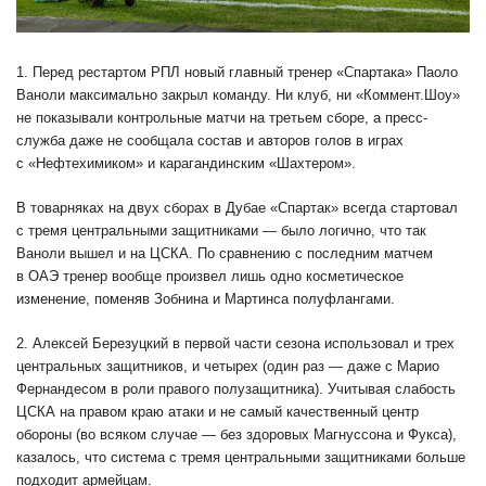
1. Перед рестартом РПЛ новый главный тренер «Спартака» Паоло
Ваноли максимально закрыл команду. Ни клуб, ни «Коммент.Шоу»
не показывали контрольные матчи на третьем сборе, а пресс-
служба даже не сообщала состав и авторов голов в играх
с «Нефтехимиком» и карагандинским «Шахтером».
В товарняках на двух сборах в Дубае «Спартак» всегда стартовал
с тремя центральными защитниками — было логично, что так
Ваноли вышел и на ЦСКА. По сравнению с последним матчем
в ОАЭ тренер вообще произвел лишь одно косметическое
изменение, поменяв Зобнина и Мартинса полуфлангами.
2. Алексей Березуцкий в первой части сезона использовал и трех
центральных защитников, и четырех (один раз — даже с Марио
Фернандесом в роли правого полузащитника). Учитывая слабость
ЦСКА на правом краю атаки и не самый качественный центр
обороны (во всяком случае — без здоровых Магнуссона и Фукса),
казалось, что система с тремя центральными защитниками больше
подходит армейцам.