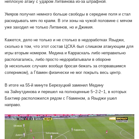
неплохую атаку с ударом Литвинова из-за штрафной.
Умяров получил немного больше свободы в середине поля и стал
раскидывать мяч по краям. В эти зоны на чужой половине с мячом
уже заходил не только Литвинов, но и Джикия.
Кажется, дело не только и не столько в недоработках Языджи,
сколько в том, что этот состав ЦСКА был слишком атакующим для
игры вторым номером. Медина и Карраскаль либо неправильно
располагались, либо просто недорабатывали в обороне
(в нескольких случаях вообще бросая бежать за оторвавшимся
соперником), а Гбамен физически не мог покрыть весь центр.
В итоге на 55-й минуте Березуцкий заменил Медину
на Зайнутдинова и перешел на полноценные 5−2-2−1, в которых
Бахтиер расположился рядом с Гбаменом, а Языджи ушел
направо.