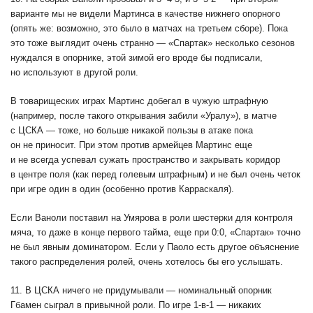
варианте мы не видели Мартинса в качестве нижнего опорного
(опять же: возможно, это было в матчах на третьем сборе). Пока
это тоже выглядит очень странно — «Спартак» несколько сезонов
нуждался в опорнике, этой зимой его вроде бы подписали,
но используют в другой роли.
В товарищеских играх Мартинс добегал в чужую штрафную
(например, после такого открывания забили «Уралу»), в матче
с ЦСКА — тоже, но больше никакой пользы в атаке пока
он не приносит. При этом против армейцев Мартинс еще
и не всегда успевал сужать пространство и закрывать коридор
в центре поля (как перед голевым штрафным) и не был очень четок
при игре один в один (особенно против Карраскаля).
Если Ваноли поставил на Умярова в роли шестерки для контроля
мяча, то даже в конце первого тайма, еще при 0:0, «Спартак» точно
не был явным доминатором. Если у Паоло есть другое объяснение
такого распределения ролей, очень хотелось бы его услышать.
11. В ЦСКА ничего не придумывали — номинальный опорник
Гбамен сыграл в привычной роли. По игре 1-в-1 — никаких