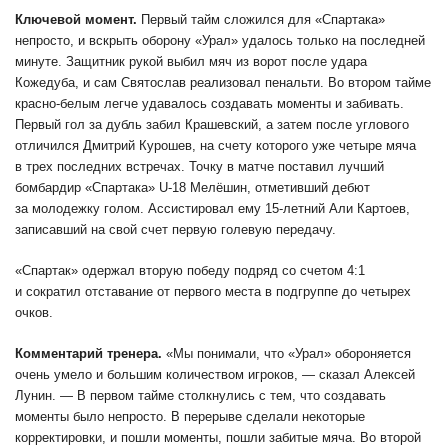
Ключевой момент.
Первый тайм сложился для «Спартака»
непросто, и вскрыть оборону «Урал» удалось только на последней
минуте. Защитник рукой выбил мяч из ворот после удара
Кожедуба, и сам Святослав реализовал пенальти. Во втором тайме
красно-белым легче удавалось создавать моменты и забивать.
Первый гол за дубль забил Крашевский, а затем после углового
отличился Дмитрий Курошев, на счету которого уже четыре мяча
в трех последних встречах. Точку в матче поставил лучший
бомбардир «Спартака» U-18 Мелёшин, отметивший дебют
за молодежку голом. Ассистировал ему 15-летний Али Картоев,
записавший на свой счет первую голевую передачу.
«Спартак» одержал вторую победу подряд со счетом 4:1
и сократил отставание от первого места в подгруппе до четырех
очков.
Комментарий тренера.
«Мы понимали, что «Урал» обороняется
очень умело и большим количеством игроков, — сказал Алексей
Лунин. — В первом тайме столкнулись с тем, что создавать
моменты было непросто. В перерыве сделали некоторые
корректировки, и пошли моменты, пошли забитые мяча. Во второй