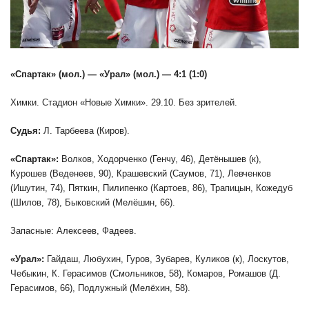
«Спартак» (мол.) — «Урал» (мол.) — 4:1 (1:0)
Химки. Стадион «Новые Химки». 29.10. Без зрителей.
Судья:
Л. Тарбеева (Киров).
«Спартак»:
Волков, Ходорченко (Генчу, 46), Детёнышев (к),
Курошев (Веденеев, 90), Крашевский (Саумов, 71), Левченков
(Ишутин, 74), Пяткин, Пилипенко (Картоев, 86), Трапицын, Кожедуб
(Шилов, 78), Быковский (Мелёшин, 66).
Запасные: Алексеев, Фадеев.
«Урал»:
Гайдаш, Любухин, Гуров, Зубарев, Куликов (к), Лоскутов,
Чебыкин, К. Герасимов (Смольников, 58), Комаров, Ромашов (Д.
Герасимов, 66), Подлужный (Мелёхин, 58).