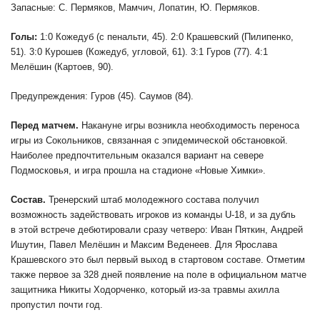
Запасные: С. Пермяков, Мамчич, Лопатин, Ю. Пермяков.
Голы:
1:0 Кожедуб (с пенальти, 45). 2:0 Крашевский (Пилипенко,
51). 3:0 Курошев (Кожедуб, угловой, 61). 3:1 Гуров (77). 4:1
Мелёшин (Картоев, 90).
Предупреждения: Гуров (45). Саумов (84).
Перед матчем.
Накануне игры возникла необходимость переноса
игры из Сокольников, связанная с эпидемической обстановкой.
Наиболее предпочтительным оказался вариант на севере
Подмосковья, и игра прошла на стадионе «Новые Химки».
Состав.
Тренерский штаб молодежного состава получил
возможность задействовать игроков из команды U-18, и за дубль
в этой встрече дебютировали сразу четверо: Иван Пяткин, Андрей
Ишутин, Павел Мелёшин и Максим Веденеев. Для Ярослава
Крашевского это был первый выход в стартовом составе. Отметим
также первое за 328 дней появление на поле в официальном матче
защитника Никиты Ходорченко, который из-за травмы ахилла
пропустил почти год.