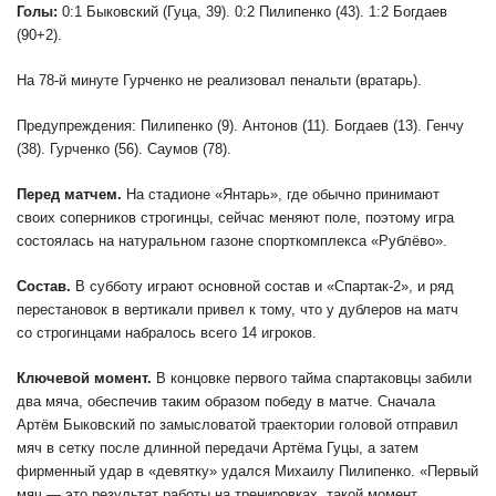
Голы:
0:1 Быковский (Гуца, 39). 0:2 Пилипенко (43). 1:2 Богдаев
(90+2).
На 78-й минуте Гурченко не реализовал пенальти (вратарь).
Предупреждения: Пилипенко (9). Антонов (11). Богдаев (13). Генчу
(38). Гурченко (56). Саумов (78).
Перед матчем.
На стадионе «Янтарь», где обычно принимают
своих соперников строгинцы, сейчас меняют поле, поэтому игра
состоялась на натуральном газоне спорткомплекса «Рублёво».
Состав.
В субботу играют основной состав и «Спартак-2», и ряд
перестановок в вертикали привел к тому, что у дублеров на матч
со строгинцами набралось всего 14 игроков.
Ключевой момент.
В концовке первого тайма спартаковцы забили
два мяча, обеспечив таким образом победу в матче. Сначала
Артём Быковский по замысловатой траектории головой отправил
мяч в сетку после длинной передачи Артёма Гуцы, а затем
фирменный удар в «девятку» удался Михаилу Пилипенко. «Первый
мяч — это результат работы на тренировках, такой момент