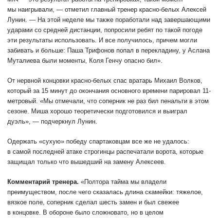
мы наигрывали, — отметил главный тренер красно-белых Алексей
Лунин. — На этой неделе мы также поработали над завершающими
ударами со средней дистанции, попросили ребят по такой погоде
эти результаты использовать. И все получилось, причем могли
забивать и больше: Паша Трифонов попал в перекладину, у Аслана
Муталиева были моменты, Коля Генчу опасно бил».
От нервной концовки красно-белых спас вратарь Михаил Волков,
который за 15 минут до окончания основного времени парировал 11-
метровый. «Мы отмечали, что соперник не раз бил пенальти в этом
сезоне. Миша хорошо теоретически подготовился и выиграл
дуэль», — подчеркнул Лунин.
Одержать «сухую» победу спартаковцам все же не удалось:
в самой последней атаке строгинцы распечатали ворота, которые
защищал только что вышедший на замену Алексеев.
Комментарий тренера.
«Полтора тайма мы владели
преимуществом, после чего сказалась длина скамейки: тяжелое,
вязкое поле, соперник сделал шесть замен и был свежее
в концовке. В обороне было сложновато, но в целом