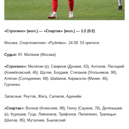
«Строгино» (мол.) — «Спартак» (мол.) — 1:2 (0:2)
Москва. Спорткомплекс «Рублёво». 24.09. 53 зрителя.
Судья:
Ю. Матвеев (Москва).
«Строгино»:
Мелёхин (к), Смирнов (Дунаев, 63), Антонов, Песоцкий
(Азембловский, 46), Шуляк, Богдаев, Степанов (Угольников, 90),
Алёхин (Солодянкин, 68), Шабанов, Киракосян (Минин, 46),
Гурченко.
Запасные: Реутов, Жига, Саликов, Аденийи.
«Спартак»:
Волков (Алексеев, 88), Генчу (Саумов, 76), Детёнышев
(к), Курошев, Гуца, Левченков, Трифонов, Пилипенко, Трапицын
(Шилов, 85), Муталиев, Быковский.