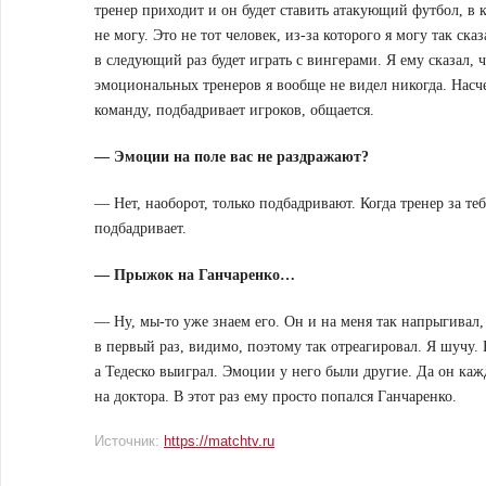
тренер приходит и он будет ставить атакующий футбол, в к
не могу. Это не тот человек, из-за которого я могу так ск
в следующий раз будет играть с вингерами. Я ему сказал, 
эмоциональных тренеров я вообще не видел никогда. Насче
команду, подбадривает игроков, общается.
— Эмоции на поле вас не раздражают?
— Нет, наоборот, только подбадривают. Когда тренер за теб
подбадривает.
— Прыжок на Ганчаренко…
— Ну, мы-то уже знаем его. Он и на меня так напрыгивал,
в первый раз, видимо, поэтому так отреагировал. Я шучу. 
а Тедеско выиграл. Эмоции у него были другие. Да он каж
на доктора. В этот раз ему просто попался Ганчаренко.
Источник:
https://matchtv.ru