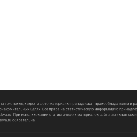
 на текстовые, видео- и фото-материалы принадлежат правообладателям и 
ознакомительных целях. Все права на статистическую информацию принадле
skva.ru. При использовании статистических материалов сайта активная ссыл
skva.ru обязательна