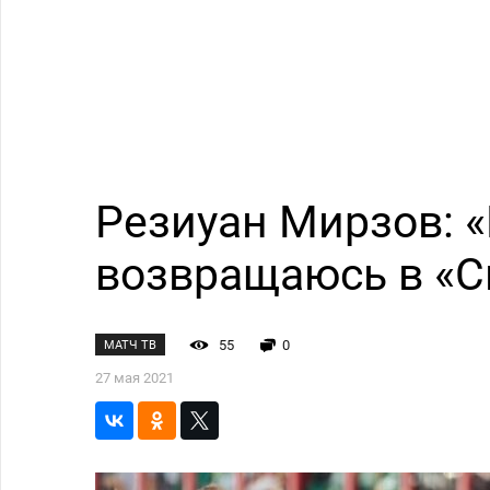
Резиуан Мирзов: «
возвращаюсь в «С
55
0
МАТЧ ТВ
27 мая 2021