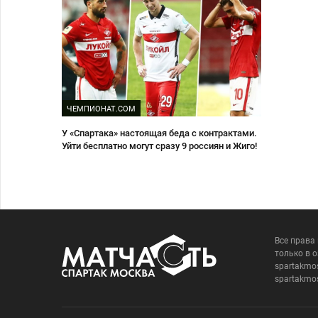
ЧЕМПИОНАТ.COM
У «Спартака» настоящая беда с контрактами.
Уйти бесплатно могут сразу 9 россиян и Жиго!
Все права
только в 
spartakmo
spartakmo