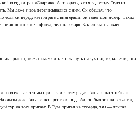
акой всегда играл «Спартак». А говорить, что я рад уходу Тедеско —
азать. Мы даже вчера переписывались с ним. Он обещал, что
что если он передумает играть с вингерами, он знает мой номер. Таких
т эмоций я прям кайфанул, честно говоря. Как он выстраивает
я так прыгает, может выскочить и прыгнуть с двух ног, то, конечно, это
 и на всех. Так что мы привыкли к этому. Для Ганчаренко это было
На самом деле Ганчаренко проиграл то дерби, он был зол на результат,
дый тур на всех прыгает. В Туле прыгал на стюарда, там — прыгал