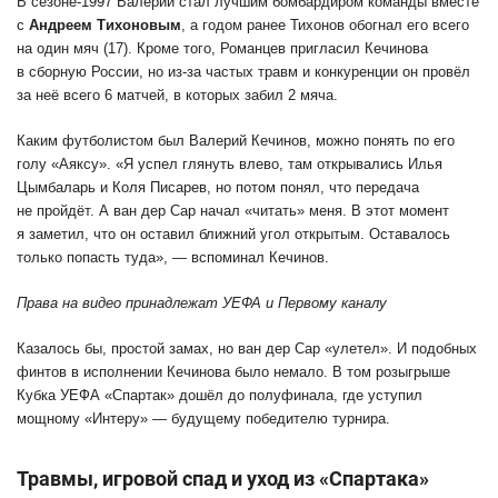
В сезоне-1997 Валерий стал лучшим бомбардиром команды вместе
с
Андреем Тихоновым
, а годом ранее Тихонов обогнал его всего
на один мяч (17). Кроме того, Романцев пригласил Кечинова
в сборную России, но из-за частых травм и конкуренции он провёл
за неё всего 6 матчей, в которых забил 2 мяча.
Каким футболистом был Валерий Кечинов, можно понять по его
голу «Аяксу». «Я успел глянуть влево, там открывались Илья
Цымбаларь и Коля Писарев, но потом понял, что передача
не пройдёт. А ван дер Сар начал «читать» меня. В этот момент
я заметил, что он оставил ближний угол открытым. Оставалось
только попасть туда», — вспоминал Кечинов.
Права на видео принадлежат УЕФА и Первому каналу
Казалось бы, простой замах, но ван дер Сар «улетел». И подобных
финтов в исполнении Кечинова было немало. В том розыгрыше
Кубка УЕФА «Спартак» дошёл до полуфинала, где уступил
мощному «Интеру» — будущему победителю турнира.
Травмы, игровой спад и уход из «Спартака»