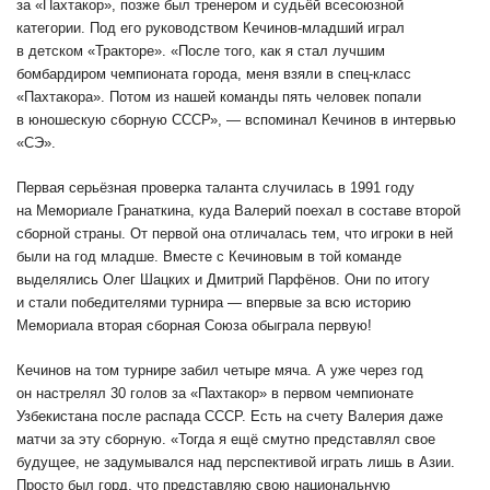
за «Пахтакор», позже был тренером и судьёй всесоюзной
категории. Под его руководством Кечинов-младший играл
в детском «Тракторе». «После того, как я стал лучшим
бомбардиром чемпионата города, меня взяли в спец-класс
«Пахтакора». Потом из нашей команды пять человек попали
в юношескую сборную СССР», — вспоминал Кечинов в интервью
«СЭ».
Первая серьёзная проверка таланта случилась в 1991 году
на Мемориале Гранаткина, куда Валерий поехал в составе второй
сборной страны. От первой она отличалась тем, что игроки в ней
были на год младше. Вместе с Кечиновым в той команде
выделялись Олег Шацких и Дмитрий Парфёнов. Они по итогу
и стали победителями турнира — впервые за всю историю
Мемориала вторая сборная Союза обыграла первую!
Кечинов на том турнире забил четыре мяча. А уже через год
он настрелял 30 голов за «Пахтакор» в первом чемпионате
Узбекистана после распада СССР. Есть на счету Валерия даже
матчи за эту сборную. «Тогда я ещё смутно представлял свое
будущее, не задумывался над перспективой играть лишь в Азии.
Просто был горд, что представляю свою национальную