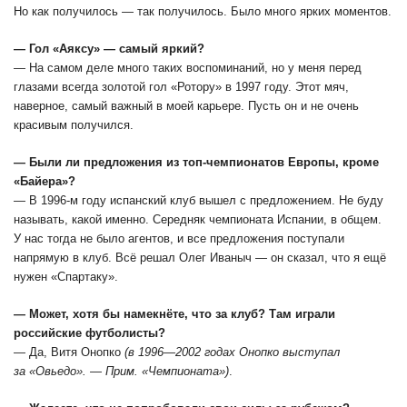
Но как получилось — так получилось. Было много ярких моментов.
— Гол «Аяксу» — самый яркий?
— На самом деле много таких воспоминаний, но у меня перед
глазами всегда золотой гол «Ротору» в 1997 году. Этот мяч,
наверное, самый важный в моей карьере. Пусть он и не очень
красивым получился.
— Были ли предложения из топ-чемпионатов Европы, кроме
«Байера»?
— В 1996-м году испанский клуб вышел с предложением. Не буду
называть, какой именно. Середняк чемпионата Испании, в общем.
У нас тогда не было агентов, и все предложения поступали
напрямую в клуб. Всё решал Олег Иваныч — он сказал, что я ещё
нужен «Спартаку».
— Может, хотя бы намекнёте, что за клуб? Там играли
российские футболисты?
— Да, Витя Онопко
(в 1996—2002 годах Онопко выступал
за «Овьедо». — Прим. «Чемпионата»)
.