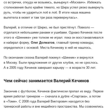
со встречки, откуда ни возьмись, вынырнул «Москвич». Избежать
столкновения было крайне тяжело, но Шира успел резко вывернуть
руль, чтобы не удариться лоб в лоб. В итоге наша машина
вылетела в кювет и там три раза перевернулась».
Валерий, в отличие от Ширко, не был пристёгнут. Повезло —
отделался небольшими ранами и ушибами. Однако Кечинов после
этого в «Шиннике» уже толком не играл: пока он восстанавливался
и набирал форму,
Олег Долматов
, главный тренер команды,
определился с основой. Места Кечинову в ней не нашлось.
По окончании сезона Валерий покинул «Шинник» и вернулся
в Москву. Были предложения от других клубов, но не срослось.
А в 2005 году Кечинов завершил карьеру — в возрасте 30 лет.
Чем сейчас занимается Валерий Кечинов
Закончив с футболом, Кечинов фактически пропал из виду. Первое
время работал тренером — сначала в дубле «Спартака», а потом
в «Томи». С 2008 года Валерий Викторович находится без
тренерской работы и вне медийного пространства. Мы созвонились