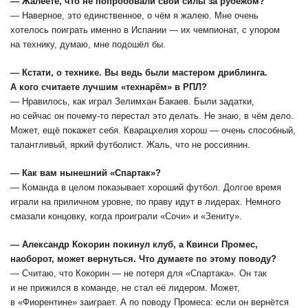
— Жалеете, что не попробовали свои силы за рубежом?
— Наверное, это единственное, о чём я жалею. Мне очень
хотелось поиграть именно в Испании — их чемпионат, с упором
на технику, думаю, мне подошёл бы.
— Кстати, о технике. Вы ведь были мастером дриблинга.
А кого считаете лучшим «технарём» в РПЛ?
— Нравилось, как играл Зелимхан Бакаев. Были задатки,
но сейчас он почему-то перестал это делать. Не знаю, в чём дело.
Может, ещё покажет себя. Кварацхелия хорош — очень способный,
талантливый, яркий футболист. Жаль, что не россиянин.
— Как вам нынешний «Спартак»?
— Команда в целом показывает хороший футбол. Долгое время
играли на приличном уровне, по праву идут в лидерах. Немного
смазали концовку, когда проиграли «Сочи» и «Зениту».
— Александр Кокорин покинул клуб, а Квинси Промес,
наоборот, может вернуться. Что думаете по этому поводу?
— Считаю, что Кокорин — не потеря для «Спартака». Он так
и не прижился в команде, не стал её лидером. Может,
в «Фиорентине» заиграет. А по поводу Промеса: если он вернётся