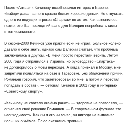
После «Аякса» к Кечинову возобновился интерес в Европе:
«Байер» давал за него красно-белым хорошие деньги. Но отпускать
одного из ведущих игроков «Спартак» не хотел. Как выяснилось
позже, это был последний шанс для Валерия попробовать силы
в топ-чемпионате.
В сезоне-2000 Кечинов уже практически не играл. Больное колено
давало о себе знать, однако сам Валерий считает, что проблема
заключалась в другом. «В меня просто перестали верить. Летом
2000 года я отправился в Израиль, но руководство «Спартака»
не договорилось о моём переходе. А когда приехал в Москву, мне
запретили появляться на базе в Тарасовке. Без объяснения причин.
Романцев говорил, что заинтересован во мне, а потом я перестал
попадать в состав», — сетовал Кечинов в 2001 году в интервью
«Советскому спорту».
«Кечинову не хватало объёма работы — здоровье не позволяло, —
объяснял своё решение Романцев. — В современном футболе это
необходимость. Как бы я его ни гонял, он никогда не выполнял
больших объёмов. Плюс сказались травмы».