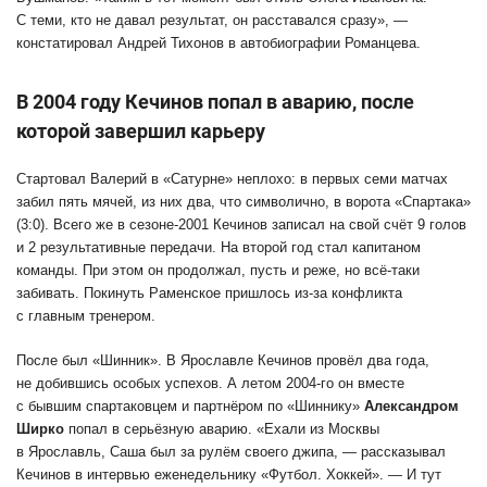
С теми, кто не давал результат, он расставался сразу», —
констатировал Андрей Тихонов в автобиографии Романцева.
В 2004 году Кечинов попал в аварию, после
которой завершил карьеру
Стартовал Валерий в «Сатурне» неплохо: в первых семи матчах
забил пять мячей, из них два, что символично, в ворота «Спартака»
(3:0). Всего же в сезоне-2001 Кечинов записал на свой счёт 9 голов
и 2 результативные передачи. На второй год стал капитаном
команды. При этом он продолжал, пусть и реже, но всё-таки
забивать. Покинуть Раменское пришлось из-за конфликта
с главным тренером.
После был «Шинник». В Ярославле Кечинов провёл два года,
не добившись особых успехов. А летом 2004-го он вместе
с бывшим спартаковцем и партнёром по «Шиннику»
Александром
Ширко
попал в серьёзную аварию. «Ехали из Москвы
в Ярославль, Саша был за рулём своего джипа, — рассказывал
Кечинов в интервью еженедельнику «Футбол. Хоккей». — И тут