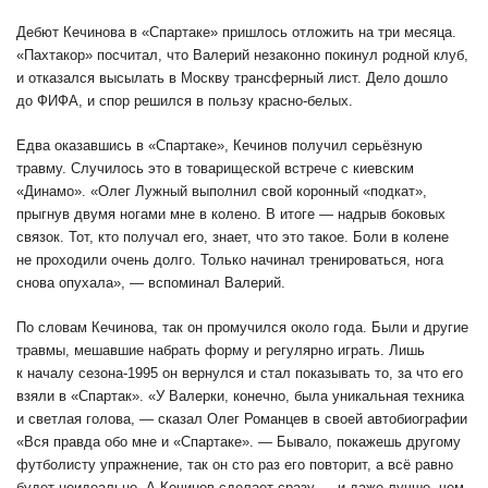
Дебют Кечинова в «Спартаке» пришлось отложить на три месяца.
«Пахтакор» посчитал, что Валерий незаконно покинул родной клуб,
и отказался высылать в Москву трансферный лист. Дело дошло
до ФИФА, и спор решился в пользу красно-белых.
Едва оказавшись в «Спартаке», Кечинов получил серьёзную
травму. Случилось это в товарищеской встрече с киевским
«Динамо». «Олег Лужный выполнил свой коронный «подкат»,
прыгнув двумя ногами мне в колено. В итоге — надрыв боковых
связок. Тот, кто получал его, знает, что это такое. Боли в колене
не проходили очень долго. Только начинал тренироваться, нога
снова опухала», — вспоминал Валерий.
По словам Кечинова, так он промучился около года. Были и другие
травмы, мешавшие набрать форму и регулярно играть. Лишь
к началу сезона-1995 он вернулся и стал показывать то, за что его
взяли в «Спартак». «У Валерки, конечно, была уникальная техника
и светлая голова, — сказал Олег Романцев в своей автобиографии
«Вся правда обо мне и «Спартаке». — Бывало, покажешь другому
футболисту упражнение, так он сто раз его повторит, а всё равно
будет неидеально. А Кечинов сделает сразу — и даже лучше, чем