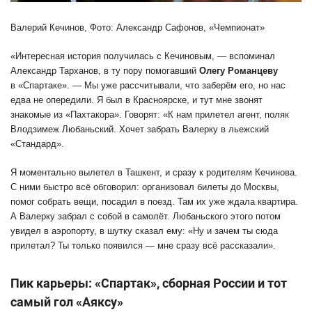
Валерий Кечинов, Фото: Александр Сафонов, «Чемпионат»
«Интересная история получилась с Кечиновым, — вспоминал
Александр Тарханов, в ту пору помогавший
Олегу Романцеву
в «Спартаке». — Мы уже рассчитывали, что заберём его, но нас
едва не опередили. Я был в Красноярске, и тут мне звонят
знакомые из «Пахтакора». Говорят: «К нам прилетел агент, поляк
Влодзимеж Любаньский. Хочет забрать Валерку в льежский
«Стандард».
Я моментально вылетел в Ташкент, и сразу к родителям Кечинова.
С ними быстро всё обговорил: организовал билеты до Москвы,
помог собрать вещи, посадил в поезд. Там их уже ждала квартира.
А Валерку забрал с собой в самолёт. Любаньского этого потом
увидел в аэропорту, в шутку сказал ему: «Ну и зачем ты сюда
прилетал? Ты только появился — мне сразу всё рассказали».
Пик карьеры: «Спартак», сборная России и тот
самый гол «Аяксу»