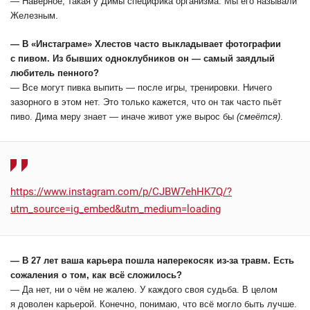
— Наверное, такая у Димы специфика организма. Мы его называли
Железным.
— В «Инстаграме» Хлестов часто выкладывает фотографии
с пивом. Из бывших одноклубников он — самый заядлый
любитель пенного?
— Все могут пивка выпить — после игры, тренировки. Ничего
зазорного в этом нет. Это только кажется, что он так часто пьёт
пиво. Дима меру знает — иначе живот уже вырос бы
(смеётся)
.
https://www.instagram.com/p/CJBW7ehHK7Q/?
utm_source=ig_embed&utm_medium=loading
— В 27 лет ваша карьера пошла наперекосяк из-за травм. Есть
сожаления о том, как всё сложилось?
— Да нет, ни о чём не жалею. У каждого своя судьба. В целом
я доволен карьерой. Конечно, понимаю, что всё могло быть лучше.