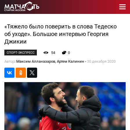
«Тяжело было поверить в слова Тедеско
об уходе». Большое интервью Георгия
Джикии
54
0
СПОРТ-ЭКСПРЕСС
Автор
: Максим Алланазаров, Артем Калинин -
30 декабря 2020