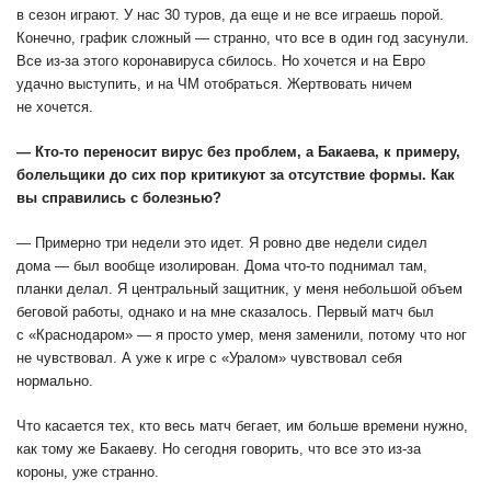
в сезон играют. У нас 30 туров, да еще и не все играешь порой.
Конечно, график сложный — странно, что все в один год засунули.
Все из-за этого коронавируса сбилось. Но хочется и на Евро
удачно выступить, и на ЧМ отобраться. Жертвовать ничем
не хочется.
— Кто-то переносит вирус без проблем, а Бакаева, к примеру,
болельщики до сих пор критикуют за отсутствие формы. Как
вы справились с болезнью?
— Примерно три недели это идет. Я ровно две недели сидел
дома — был вообще изолирован. Дома что-то поднимал там,
планки делал. Я центральный защитник, у меня небольшой объем
беговой работы, однако и на мне сказалось. Первый матч был
с «Краснодаром» — я просто умер, меня заменили, потому что ног
не чувствовал. А уже к игре с «Уралом» чувствовал себя
нормально.
Что касается тех, кто весь матч бегает, им больше времени нужно,
как тому же Бакаеву. Но сегодня говорить, что все это из-за
короны, уже странно.