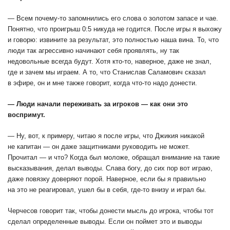
— Всем почему-то запомнились его слова о золотом запасе и чае.
Понятно, что проигрыш 0:5 никуда не годится. После игры я выхожу
и говорю: извините за результат, это полностью наша вина. То, что
люди так агрессивно начинают себя проявлять, ну так
недовольные всегда будут. Хотя кто-то, наверное, даже не знал,
где и зачем мы играем. А то, что Станислав Саламович сказал
в эфире, он и мне также говорит, когда что-то надо донести.
— Люди начали переживать за игроков — как они это
воспримут.
— Ну, вот, к примеру, читаю я после игры, что Джикия никакой
не капитан — он даже защитниками руководить не может.
Прочитал — и что? Когда был моложе, обращал внимание на такие
высказывания, делал выводы. Слава богу, до сих пор вот играю,
даже повязку доверяют порой. Наверное, если бы я правильно
на это не реагировал, ушел бы в себя, где-то внизу и играл бы.
Черчесов говорит так, чтобы донести мысль до игрока, чтобы тот
сделал определенные выводы. Если он поймет это и выводы