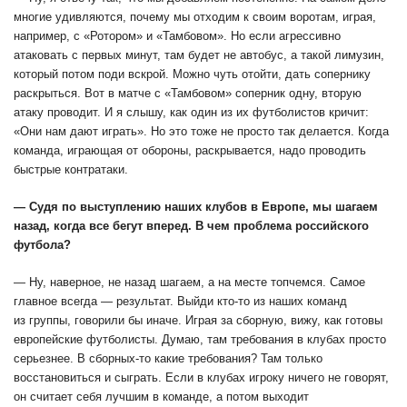
многие удивляются, почему мы отходим к своим воротам, играя,
например, с «Ротором» и «Тамбовом». Но если агрессивно
атаковать с первых минут, там будет не автобус, а такой лимузин,
который потом поди вскрой. Можно чуть отойти, дать сопернику
раскрыться. Вот в матче с «Тамбовом» соперник одну, вторую
атаку проводит. И я слышу, как один из их футболистов кричит:
«Они нам дают играть». Но это тоже не просто так делается. Когда
команда, играющая от обороны, раскрывается, надо проводить
быстрые контратаки.
— Судя по выступлению наших клубов в Европе, мы шагаем
назад, когда все бегут вперед. В чем проблема российского
футбола?
— Ну, наверное, не назад шагаем, а на месте топчемся. Самое
главное всегда — результат. Выйди кто-то из наших команд
из группы, говорили бы иначе. Играя за сборную, вижу, как готовы
европейские футболисты. Думаю, там требования в клубах просто
серьезнее. В сборных-то какие требования? Там только
восстановиться и сыграть. Если в клубах игроку ничего не говорят,
он считает себя лучшим в команде, а потом выходит