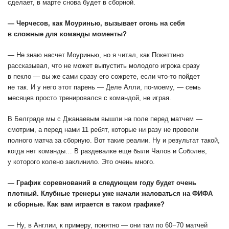
сделает, в марте снова будет в сборной.
— Черчесов, как Моуринью, вызывает огонь на себя
в сложные для команды моменты?
— Не знаю насчет Моуринью, но я читал, как Покеттино
рассказывал, что не может выпустить молодого игрока сразу
в пекло — вы же сами сразу его сожрете, если что-то пойдет
не так. И у него этот парень — Деле Алли, по-моему, — семь
месяцев просто тренировался с командой, не играя.
В Белграде мы с Джанаевым вышли на поле перед матчем —
смотрим, а перед нами 11 ребят, которые ни разу не провели
полного матча за сборную. Вот такие реалии. Ну и результат такой,
когда нет команды… В раздевалке еще были Чалов и Соболев,
у которого колено заклинило. Это очень много.
— График соревнований в следующем году будет очень
плотный. Клубные тренеры уже начали жаловаться на ФИФА
и сборные. Как вам играется в таком графике?
— Ну, в Англии, к примеру, понятно — они там по
60−70 матчей