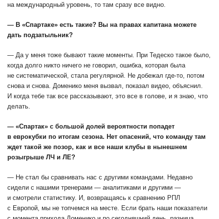
на международный уровень, то там сразу все видно.
— В «Спартаке» есть такие? Вы на правах капитана можете
дать подзатыльник?
— Да у меня тоже бывают такие моменты. При Тедеско такое было,
когда долго никто ничего не говорил, ошибка, которая была
не систематической, стала регулярной. Не добежал где-то, потом
снова и снова. Доменико меня вызвал, показал видео, объяснил.
И когда тебе так все рассказывают, это все в голове, и я знаю, что
делать.
— «Спартак» с большой долей вероятности попадет
в еврокубки по итогам сезона. Нет опасений, что команду там
ждет такой же позор, как и все наши клубы в нынешнем
розыгрыше ЛЧ и ЛЕ?
— Не стал бы сравнивать нас с другими командами. Недавно
сидели с нашими тренерами — аналитиками и другими —
и смотрели статистику. И, возвращаясь к сравнению РПЛ
с Европой, мы не топчемся на месте. Если брать наши показатели
с момента прихода Доменико и по сегодняшний день, разница