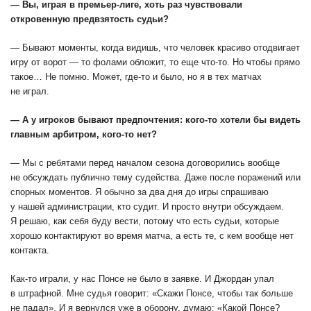
— Вы, играя в премьер-лиге, хоть раз чувствовали
откровенную предвзятость судьи?
— Бывают моменты, когда видишь, что человек красиво отодвигает
игру от ворот — то фолами обложит, то еще что-то. Но чтобы прямо
такое… Не помню. Может, где-то и было, но я в тех матчах
не играл.
— А у игроков бывают предпочтения: кого-то хотели бы видеть
главным арбитром, кого-то нет?
— Мы с ребятами перед началом сезона договорились вообще
не обсуждать публично тему судейства. Даже после поражений или
спорных моментов. Я обычно за два дня до игры спрашиваю
у нашей администрации, кто судит. И просто внутри обсуждаем.
Я решаю, как себя буду вести, потому что есть судьи, которые
хорошо контактируют во время матча, а есть те, с кем вообще нет
контакта.
Как-то играли, у нас Понсе не было в заявке. И Джордан упал
в штрафной. Мне судья говорит: «Скажи Понсе, чтобы так больше
не падал». И я вернулся уже в оборону, думаю: «Какой Понсе?