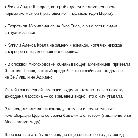
• Взяли Андре Шюррле, который сдулся и сломался после
первых же матчей (приглашение — целиком идея Цорна).
• Потратили 18 миллионов на Гуса Тила, а он с осени сидит
в глухом запасе.
• Купили Алекса Крала на замену Фернандо, хотя чех никогда
в карьере не играл основного опорника.
• В сложной многоходовке, обманывающей аргентинцев, привезли
Эсьекеля Понсе, который вроде бы что-то забивает, но далеко
не Зе Луиш и не Адриано.
Из той трансферной кампании выделить можно только покупку
Джордана Ларссона — со временем видно, что с ним угадали.
Это вряд ли влияло на команду, но были и сомнительные
коллаборации Цорна со своим бывшим агентством (типа появления
Малькольма Баду).
Впрочем, все это было очевидно еще осенью, но тогда Леонид