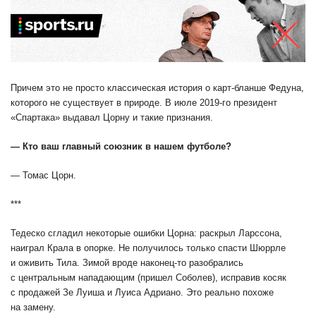
Причем это не просто классическая история о карт-бланше Федуна,
которого не существует в природе. В июле 2019-го президент
«Спартака» выдавал Цорну и такие признания.
— Кто ваш главный союзник в нашем футболе?
— Томас Цорн.
***
Тедеско сгладил некоторые ошибки Цорна: раскрыл Ларссона,
наиграл Крала в опорке. Не получилось только спасти Шюррле
и оживить Тила. Зимой вроде наконец-то разобрались
с центральным нападающим (пришел Соболев), исправив косяк
с продажей Зе Луиша и Луиса Адриано. Это реально похоже
на замену.