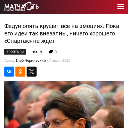
Федун опять крушит все на эмоциях. Пока
его идеи так внезапны, ничего хорошего
«Спартак» не ждет
9
0
SPORTS.RU
Автор
: Глеб Чернявский -
7 июля 2020