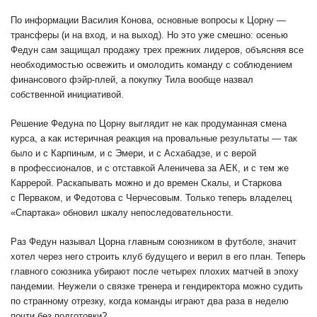
По информации Василия Конова, основные вопросы к Цорну —
трансферы (и на вход, и на выход). Но это уже смешно: осенью
Федун сам защищал продажу трех прежних лидеров, объясняя все
необходимостью освежить и омолодить команду с соблюдением
финансового фэйр-плей, а покупку Тила вообще назвал
собственной инициативой.
Решение Федуна по Цорну выглядит не как продуманная смена
курса, а как истеричная реакция на провальные результаты — так
было и с Карпиным, и с Эмери, и с Асхабадзе, и с верой
в профессионалов, и с отставкой Аленичева за АЕК, и с тем же
Каррерой. Раскапывать можно и до времен Скалы, и Старкова
с Перваком, и Федотова с Черчесовым. Только теперь владелец
«Спартака» обновил шкалу непоследовательности.
Раз Федун называл Цорна главным союзником в футболе, значит
хотел через него строить клуб будущего и верил в его план. Теперь
главного союзника убирают после четырех плохих матчей в эпоху
пандемии. Неужели о связке тренера и гендиректора можно судить
по странному отрезку, когда команды играют два раза в неделю
почти без подготовки?