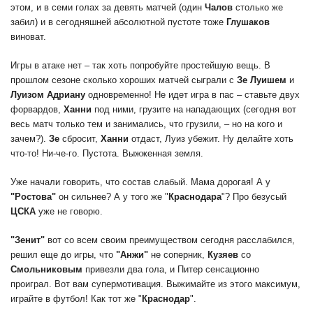
этом, и в семи голах за девять матчей (один
Чалов
столько же
забил) и в сегодняшней абсолютной пустоте тоже
Глушаков
виноват.
Игры в атаке нет – так хоть попробуйте простейшую вещь. В
прошлом сезоне сколько хороших матчей сыграли с
Зе Луишем
и
Луизом Адриану
одновременно! Не идет игра в пас – ставьте двух
форвардов,
Ханни
под ними, грузите на нападающих (сегодня вот
весь матч только тем и занимались, что грузили, – но на кого и
зачем?).
Зе
сбросит,
Ханни
отдаст, Луиз убежит. Ну делайте хоть
что-то! Ни-че-го. Пустота. Выжженная земля.
Уже начали говорить, что состав слабый. Мама дорогая! А у
"Ростова"
он сильнее? А у того же "
Краснодара
"? Про безусый
ЦСКА
уже не говорю.
"Зенит"
вот со всем своим преимуществом сегодня расслабился,
решил еще до игры, что
"Анжи"
не соперник,
Кузяев
со
Смольниковым
привезли два гола, и Питер сенсационно
проиграл. Вот вам супермотивация. Выжимайте из этого максимум,
играйте в футбол! Как тот же "
Краснодар
".