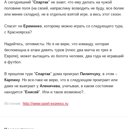
А сегодняшний "
Спартак
" не знает, что ему делать на чужой
половине поля (на своей, напраслину возводить не буду, все более
или менее складно), не в отдельно взятой игре, а весь этот сезон.
Спасет ли
Еременко
, которому можно играть со следующего тура,
с Красноярска?
Надейтесь, оптимисты. Но я не верю, что команду, которая
беспомощна в атаке девять туров (плюс два матча из трех в
Европе), может вытащить из болота человек, два года не игравший
в футбол.
В прошлом туре "
Спартак
" дома проиграл
Пилипчуку
, в этом –
Карпину
. Но все-таки не верю, что в следующем проиграет или
даже не выиграет у
Аленичева
, учитывая, в каком состоянии
находится "
Енисей
". Или и такое возможно?..
Источник:
http://www.sport-express.ru