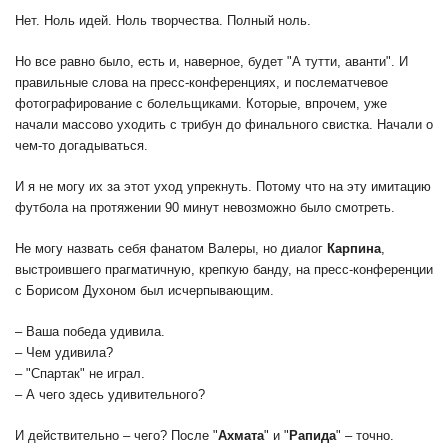
Нет. Ноль идей. Ноль творчества. Полный ноль.
Но все равно было, есть и, наверное, будет "А тутти, аванти". И
правильные слова на пресс-конференциях, и послематчевое
фотографирование с болельщиками. Которые, впрочем, уже
начали массово уходить с трибун до финального свистка. Начали о
чем-то догадываться.
И я не могу их за этот уход упрекнуть. Потому что на эту имитацию
футбола на протяжении 90 минут невозможно было смотреть.
Не могу назвать себя фанатом Валеры, но диалог
Карпина
,
выстроившего прагматичную, крепкую банду, на пресс-конференции
с Борисом Духоном был исчерпывающим.
– Ваша победа удивила.
– Чем удивила?
– "Спартак" не играл.
– А чего здесь удивительного?
И действительно – чего? После "
Ахмата
" и "
Рапида
" – точно.