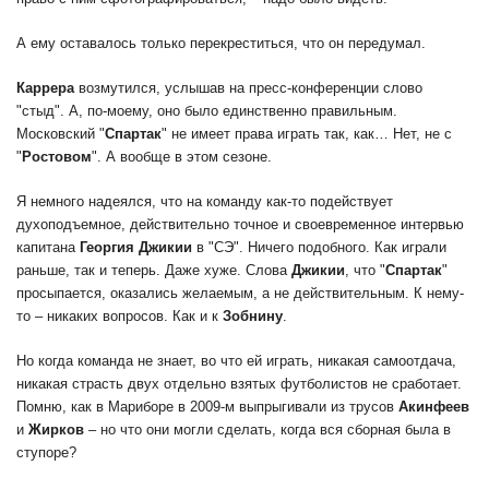
А ему оставалось только перекреститься, что он передумал.
Каррера
возмутился, услышав на пресс-конференции слово
"стыд". А, по-моему, оно было единственно правильным.
Московский "
Спартак
" не имеет права играть так, как… Нет, не с
"
Ростовом
". А вообще в этом сезоне.
Я немного надеялся, что на команду как-то подействует
духоподъемное, действительно точное и своевременное интервью
капитана
Георгия
Джикии
в "СЭ". Ничего подобного. Как играли
раньше, так и теперь. Даже хуже. Слова
Джикии
, что "
Спартак
"
просыпается, оказались желаемым, а не действительным. К нему-
то – никаких вопросов. Как и к
Зобнину
.
Но когда команда не знает, во что ей играть, никакая самоотдача,
никакая страсть двух отдельно взятых футболистов не сработает.
Помню, как в Мариборе в 2009-м выпрыгивали из трусов
Акинфеев
и
Жирков
– но что они могли сделать, когда вся сборная была в
ступоре?