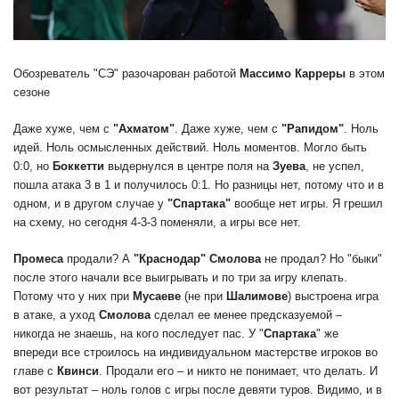
Обозреватель "СЭ" разочарован работой
Массимо Карреры
в этом
сезоне
Даже хуже, чем с
"Ахматом"
. Даже хуже, чем с
"Рапидом"
. Ноль
идей. Ноль осмысленных действий. Ноль моментов. Могло быть
0:0, но
Боккетти
выдернулся в центре поля на
Зуева
, не успел,
пошла атака 3 в 1 и получилось 0:1. Но разницы нет, потому что и в
одном, и в другом случае у
"Спартака"
вообще нет игры. Я грешил
на схему, но сегодня 4-3-3 поменяли, а игры все нет.
Промеса
продали? А
"Краснодар"
Смолова
не продал? Но "быки"
после этого начали все выигрывать и по три за игру клепать.
Потому что у них при
Мусаеве
(не при
Шалимове
) выстроена игра
в атаке, а уход
Смолова
сделал ее менее предсказуемой –
никогда не знаешь, на кого последует пас. У "
Спартака
" же
впереди все строилось на индивидуальном мастерстве игроков во
главе с
Квинси
. Продали его – и никто не понимает, что делать. И
вот результат – ноль голов с игры после девяти туров. Видимо, и в