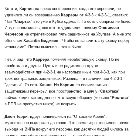
Кстати,
Карпин
на пресс-конференции, когда его спросили, не
удивился ли он возвращению
Карреры
от 4-3-3 к 4-2-3-1, ответил:
"Так "
Спартак
" это уже в Кубке сделал". То есть сюрприза не было.
И тут вспомнилось, как кто-то удивлялся, почему
Станислав
Черчесов
не отрепетировал пять защитников на Уругвае. А мне это
объяснил
Хасанби
Биджиев
: "Чтобы не запалить эту схему перед
испанцами". Потом выяснил – так и было.
Нет, я рад, что
Каррера
поменял неработавшую схему. Но не
сработала и другая. Пусть и не радикально другая –
взаимодействия при 4-2-3-1 не настолько иные при 4-3-3, как при
трех центральных защитниках. Разница – в наличии при 4-2-3-1
"десятки". То есть
Ханни
. Но
Карпин
со своими пятью
защитниками перекрыл все пространство, а мяч у "
Спартака
"
сейчас ходит так медленно, что такую оборону (меньше "
Ростова
"
в РПЛ не пропустил никто) не вскрыть.
Джон Терри
, вдруг появившийся на "Открытие Арене",
мужественно выдержал до конца. Что после игры творилось возле
выхода из ВИПа вокруг его персоны, как десятки людей бились за
право с ним сфотографироваться, – надо было видеть.