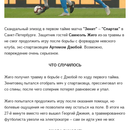
Скандальный эпизод в первом тайме матча
"Зенит"
–
"Спартак"
в
Санкт-Петербурге. Защитник гостей
Самюэль Жиго
из-за травмы в
не смог продолжить игру после борьбы с форвардом невского
клуба, экс-спартаковцем
Артемом Дзюбой
. Возможно,
повреждение очень серьезное.
ЧТО СЛУЧИЛОСЬ
Жиго получил травму в борьбе с Дзюбой по ходу первого тайма.
Зенитовец пытался отобрать мяч у спартаковца, прессинговал его
со спины, после чего соперник потерял равновесие и упал.
Жиго попытался продолжить игру после оказания помощи, но
болевые ощущения не позволили ему остаться на поле. В итоге на
27-й минуте вместо него вышел Георгий Джикия, а травмированного
футболиста увезли на электрокатре – сам он идти уже не мог.