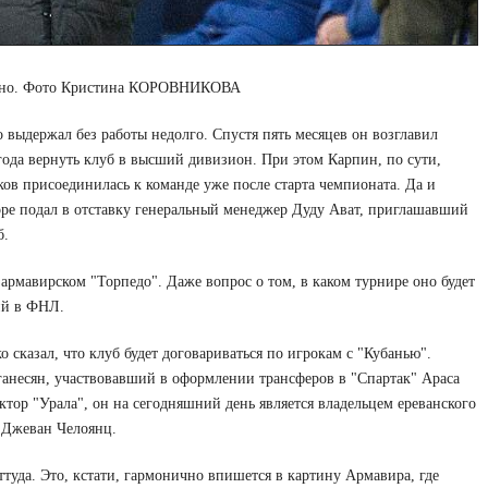
ресно. Фото Кристина КОРОВНИКОВА
 выдержал без работы недолго. Спустя пять месяцев он возглавил
 года вернуть клуб в высший дивизион. При этом Карпин, по сути,
ков присоединилась к команде уже после старта чемпионата. Да и
коре подал в отставку генеральный менеджер Дуду Ават, приглашавший
б.
 армавирском "Торпедо". Даже вопрос о том, в каком турнире оно будет
ий в ФНЛ.
 сказал, что клуб будет договариваться по игрокам с "Кубанью".
ганесян, участвовавший в оформлении трансферов в "Спартак" Араса
ор "Урала", он на сегодняшний день является владельцем ереванского
и Джеван Челоянц.
ттуда. Это, кстати, гармонично впишется в картину Армавира, где