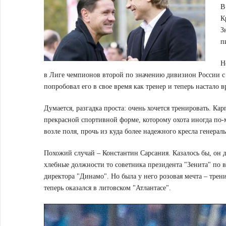
В
К
З
п
Н
в Лиге чемпионов второй по значению дивизион России с
попробовал его в свое время как тренер и теперь настало 
Думается, разгадка проста: очень хочется тренировать. Ка
прекрасной спортивной форме, которому охота иногда по-
возле поля, прочь из куда более надежного кресла генерал
Похожий случай – Константин Сарсания. Казалось бы, он д
хлебные должности то советника президента "Зенита" по 
директора "Динамо". Но была у него розовая мечта – трен
теперь оказался в литовском "Атлантасе".