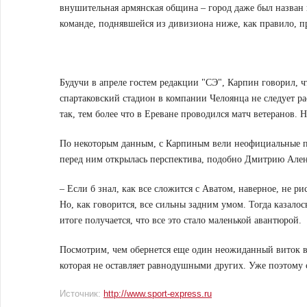
внушительная армянская община – город даже был назван 
команде, поднявшейся из дивизиона ниже, как правило, п
Будучи в апреле гостем редакции "СЭ", Карпин говорил, ч
спартаковский стадион в компании Челоянца не следует ра
так, тем более что в Ереване проводился матч ветеранов.
По некоторым данным, с Карпиным вели неофициальные пер
перед ним открылась перспектива, подобно Дмитрию Алени
– Если б знал, как все сложится с Аватом, наверное, не р
Но, как говорится, все сильны задним умом. Тогда казало
итоге получается, что все это стало маленькой авантюрой.
Посмотрим, чем обернется еще один неожиданный виток в
которая не оставляет равнодушными других. Уже поэтому 
Источник:
http://www.sport-express.ru