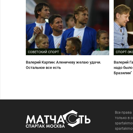
СОВЕТСКИЙ СПОРТ
СПОРТ-ЭК
Валерий Карпин: Аленичеву желаю удачи.
Валерий Га
Остальное все есть
надо было
Бразилии"
Все права
только в 
spartakmo
spartakmo